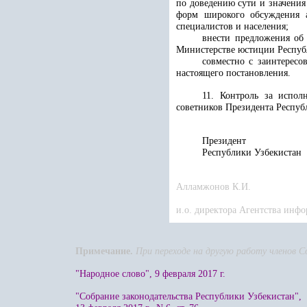
по доведению сути и значения
форм широкого обсуждения а
специалистов и населения;
внести предложения об
Министерстве юстиции Республ
совместно с заинтерес
настоящего постановления.
11. Контроль за испол
советников Президента Респуб
Президент
Республики 
Алламжонов К.И.
и.о. директора Агентства ин
Примечание.
При переходе на другую работу членов С
"Народное слово", 9 февраля 2017 г.
"Собрание законодательства Республики Узбекистан",