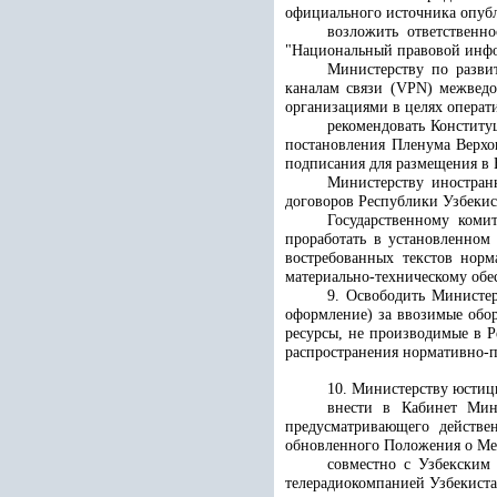
официального источника опуб
возложить ответственн
"
Национальный правовой инф
Министерству по разви
каналам связи (VPN) межведо
организациями в целях операти
рекомендовать Конститу
постановления Пленума Верхов
подписания для размещения в 
Министерству иностран
договоров Республики Узбекист
Государственному коми
проработать в установленном
востребованных текстов нор
материально-техническому обе
9. Освободить Министер
оформление) за ввозимые обо
ресурсы, не производимые в Р
распространения нормативно-
10. Министерству юстиц
внести в Кабинет Мин
предусматривающего действе
обновленного Положения о Меж
совместно с Узбекским
телерадиокомпанией Узбекист