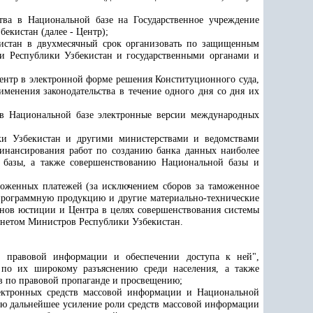
ьства в Национальной базе на
Государственное учреждение
екистан (далее - Центр);
истан в двухмесячный срок организовать по защищенным
и Республики Узбекистан и государственными органами и
ентр в электронной форме решения Конституционного суда,
менения законодательства в течение одного дня со дня их
 в Национальной базе электронные версии международных
и Узбекистан и другими министерствами и ведомствами
финансирования работ по созданию банка данных наиболее
й базы, а также совершенствованию Национальной базы и
моженных платежей (за исключением сборов за таможенное
 программную продукцию и другие материально-технические
ганов юстиции и Центра в целях совершенствования системы
инетом Министров Республики Узбекистан.
и правовой информации и обеспечении доступа к ней",
 по их широкому разъяснению среди населения, а также
в по правовой пропаганде и просвещению;
ектронных средств массовой информации и Национальной
ую дальнейшее усиление роли средств массовой информации