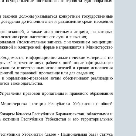
ва и осуществление постоянного контроля за единообразным
А.А.
 законов должны указываться конкретные государственные
 доведения до исполнителей и разъяснение среди населения
организацией, а также должностными лицами, на которых
яснению среди населения его сути и значения;
риалами (пояснительная записка с изложением концепции
умажной и электронной форме направляются в Министерство
19.
Касымов
обходимости, информационно-аналитические материалы по
Н.У.
gov.uz" в течение двух рабочих дней после официального
казанием ответственных исполнителей и сроков исполнения
риятий по правовой пропаганде или для сведения;
20.
Жавлонов
в к нормативно-правовым актам обеспечивают реализацию
Ш.С.
ктов законодательства.
 Управления правовой пропаганды и правового образования
21.
Куранбаев
К.К.
и Министерства юстиции Республики Узбекистан с общей
Жокаргы Кенесом Республики Каракалпакстан, областными и
 юстиции Республики Узбекистан и его территориальных
еспублики Узбекистан (далее - Национальная база) статуса