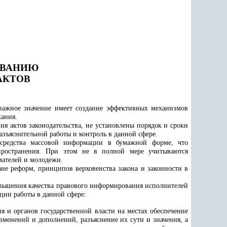
Е.С.
14.
Матлюбов
Б.А.
ОВАНИЮ
АКТОВ
15.
Хазраткул
М.Х.
 важное значение имеет создание эффективных механизмов
жания.
ия актов законодательства, не установлены порядок и сроки
16.
Хаджаев
зъяснительной работы и контроль в данной сфере.
А.Д.
 средства массовой информации в бумажной форме, что
спространения. При этом не в полной мере учитываются
мателей и молодежи.
17.
Абдухали
не реформ, принципов верховенства закона и законности в
Ф.Ф.
овышения качества правового информирования исполнителей
ции работы в данной сфере:
я и органов государственной власти на местах обеспечение
менений и дополнений, разъяснение их сути и значения, а
18.
Абдуллаев