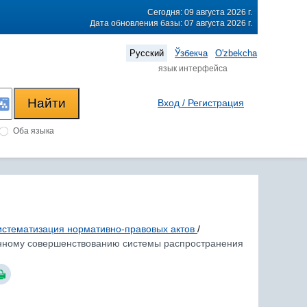
Сегодня: 09 августа 2026 г.
Дата обновления базы: 07 августа 2026 г.
Русский
Ўзбекча
O'zbekcha
язык интерфейса
Вход / Регистрация
Оба языка
Пункт 
соответствии
12.
Мухамедо
Ф.Э.
систематизация нормативно-правовых актов
/
ренному совершенствованию системы распространения
13.
Каньязов