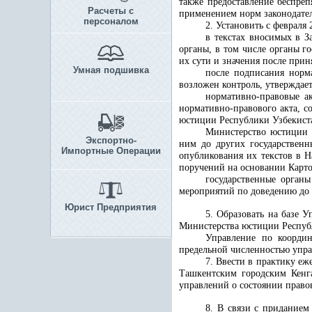
также предоставление беспреп
Расчеты с
применением норм законодател
персоналом
2. Установить с февраля 
в текстах вносимых в З
органы, в том числе органы г
их сути и значения после прин
Умная подшивка
после подписания норм
возложен контроль, утверждае
нормативно-правовые а
нормативно-правового акта, с
юстиции Республики Узбекист
Министерство юстиции 
Экспортно-
ним до других государственн
Импортные Операции
опубликования их текстов в Н
поручений на основании Карто
государственные орган
мероприятий по доведению до и
Юрист Предприятия
5. Образовать на базе 
Министерства юстиции Респуб
Управление по координ
предельной численностью упра
7. Ввести в практику е
Ташкентским городским Кенг
управлений о состоянии право
8. В связи с приданием