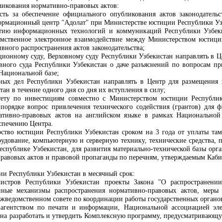
ликования нормативно-правовых актов:
ость за обеспечение официального опубликования актов законодател
ормационный центр
"
Адолат
"
при Министерстве юстиции Республики Узб
тию информационных технологий и коммуникаций Республики Узбек
мственное электронное взаимодействие между Министерством юстици
вного распространения актов законодательства;
ционному суду, Верховному суду Республики Узбекистан направлять в Ц
ного суда Республики Узбекистан о даче разъяснений по вопросам при
Национальной базе;
ных дел Республики Узбекистан направлять в Центр для размещения
ан в течение одного дня со дня их вступления в силу;
тету по инвестициям
совместно с Министерством юстиции Республик
 порядке вопрос привлечения технического содействия (грантов) для 
мативно-правовых актов на английском языке в рамках Национально
спечению Центра.
ство юстиции Республики Узбекистан сроком на 3 года от уплаты та
рудование, компьютерную и серверную технику, технические средства,
еспублике Узбекистан, для развития материально-технической базы ор
правовых актов и правовой пропаганды по перечням, утверждаемым Каб
ии Республики Узбекистан в месячный срок:
истров Республики Узбекистан проекты Закона "О распространени
нные механизмы распространения нормативно-правовых актов, меры
ведомственном совете по координации работы государственных органо
 агентством по печати и информации, Национальной ассоциацией эл
ана разработать и утвердить Комплексную программу, предусматривающ