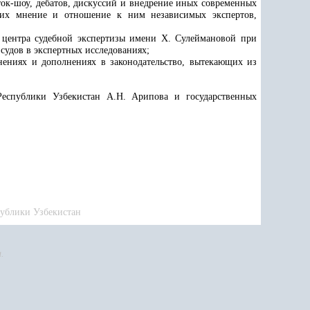
ок-шоу, дебатов, дискуссий и внедрение иных современных
щих мнение и отношение к ним независимых экспертов,
о центра судебной экспертизы имени Х. Сулеймановой при
судов в экспертных исследованиях;
нениях и дополнениях в законодательство, вытекающих из
Республики Узбекистан А.Н. Арипова и государственных
публики Узбекистан
.