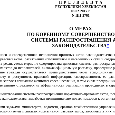
П Р Е З И Д Е Н Т А
РЕСПУБЛИКИ УЗБЕКИСТАН
08.02.2017 г.
N ПП-2761
О МЕРАХ
ПО КОРЕННОМУ СОВЕРШЕНСТВ
СИСТЕМЫ РАСПРОСТРАНЕНИЯ 
ЗАКОНОДАТЕЛЬСТВА
*
ного и своевременного исполнения принятых актов законодательства
равовых актов, разъяснения исполнителям и населению их сути и содер
на реализуемые меры, не сформирована целостная система распространен
х актов до исполнителей, включая официальную рассылку, проведение ра
ние граждан осуществляется преимущественно через традиционные
ноту и доступность правовой информации, своевременность ее ра
 запросы социально активных слоев населения, в том числе предприни
егативно отражаются на эффективности реализации проводимых в стра
ршенствования системы распространения нормативно-правовых актов, п
 законодательства, выработки принципиально новых подходов к организа
ми задачами министерств, ведомств, органов хозяйственного управлени
исполнителей принятых нормативно-правовых актов, вносимых в них из