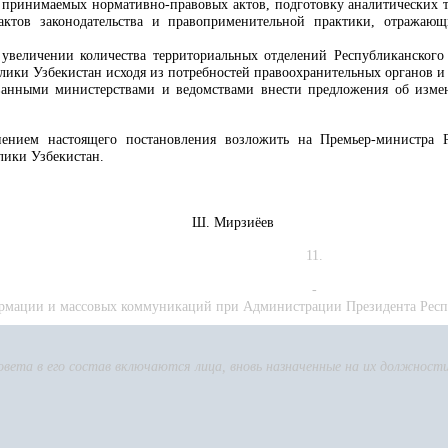
 принимаемых нормативно-правовых актов, подготовку аналитических т
ктов законодательства и правоприменительной практики, отражаю
 увеличении количества территориальных отделений Республиканског
ики Узбекистан исходя из потребностей правоохранительных органов и 
ованными министерствами и ведомствами внести предложения об изме
нением настоящего постановления возложить на Премьер-министра 
лики Узбекистан.
Узбекистан Ш. Мирзиёев
11.
-
формации и массовых коммуникаций при Администрации Президента Рес
овета в его состав включаются лица, вновь назначенные на их должности