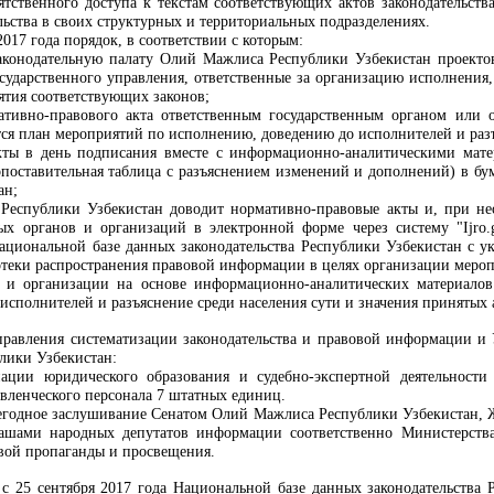
ятственного доступа к текстам соответствующих актов законодательст
ьства в своих структурных и территориальных подразделениях.
2017 года порядок, в соответствии с которым:
аконодательную палату Олий Мажлиса Республики Узбекистан проектов
осударственного управления, ответственные за организацию исполнения,
ятия соответствующих законов;
ативно-правового акта ответственным государственным органом или 
тся план мероприятий по исполнению, доведению до исполнителей и разъ
кты в день подписания вместе с информационно-аналитическими мате
опоставительная таблица с разъяснением изменений и дополнений) в б
ан;
Республики Узбекистан доводит нормативно-правовые акты и, при не
ых органов и организаций в электронной форме через систему "Ijro.
ациональной базе данных законодательства Республики Узбекистан с у
теки распространения правовой информации в целях организации мероп
ы и организации на основе информационно-аналитических материало
сполнителей и разъяснение среди населения сути и значения принятых а
Управления систематизации законодательства и правовой информации и
лики Узбекистан:
ации юридического образования и судебно-экспертной деятельност
вленческого персонала 7 штатных единиц.
жегодное заслушивание Сенатом Олий Мажлиса Республики Узбекистан, 
ашами народных депутатов информации соответственно Министерства
вой пропаганды и просвещения.
 с 25 сентября 2017 года Национальной базе данных законодательства Р