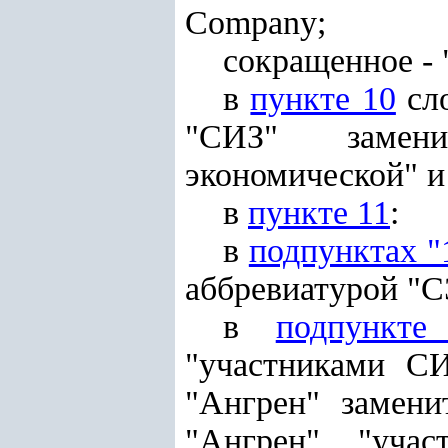
Company;
сокращенное - 
в
пункте 10
сло
"СИЗ" замени
экономической" и
в
пункте 11
:
в
подпунктах "
аббревиатурой "С
в
подпункте
"участниками С
"Ангрен" замени
"Ангрен", "уча