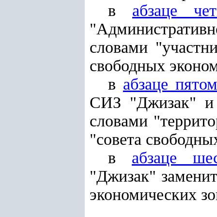
в
абзаце чет
"Административно
словами "участн
свободных эконом
в
абзаце пято
СИЗ "Джизак" и 
словами "террит
"совета свободны
в
абзаце ше
"Джизак" замени
экономических зо