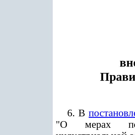
вн
Прави
6. В
постановл
"О мерах по 