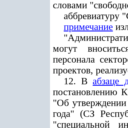
словами "свободн
аббревиатуру 
примечание
изл
"Администрат
могут вноситьс
персонала секто
проектов, реализ
12. В
абзаце 
постановлению
Ка
"Об утверждении 
года" (СЗ Респуб
"специальной и