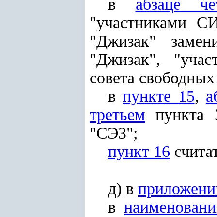
в
абзаце че
"участниками С
"Джизак" замен
"Джизак", "уча
совета свободных
в
пункте 15
,
а
третьем
пункта 3
"СЭЗ";
пункт 16
счита
д) в
приложени
в
наименовани