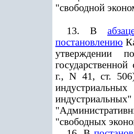
"свободной эконо
13. В
абзац
постановлению
Ка
утверждении п
государственной 
г., N 41, ст. 5
индустриальны
индустриальн
"Административ
"свободных эконо
16. В
постано