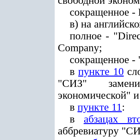
свободной эконом
сокращенное -
в) на английско
полное - "Direc
Company;
сокращенное - "
в
пункте 10
сло
"СИЗ" замени
экономической" и
в
пункте 11
:
в
абзацах вт
аббревиатуру "СИ