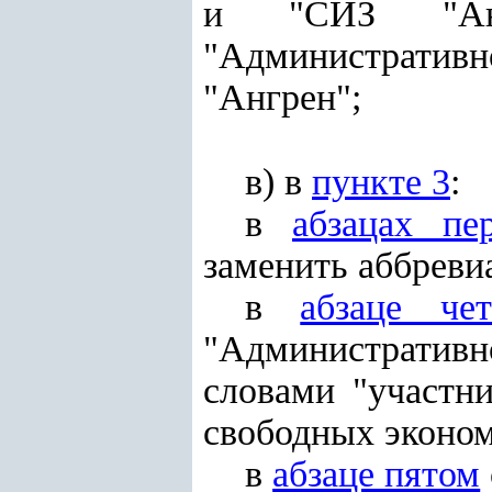
и "СИЗ "Ангр
"Административн
"Ангрен";
в) в
пункте 3
:
в
абзацах пе
заменить аббреви
в
абзаце чет
"Административно
словами "участн
свободных эконом
в
абзаце пятом