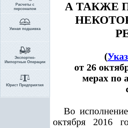
А ТАКЖЕ 
Расчеты с
персоналом
НЕКОТО
Умная подшивка
Р
(
У
каз
Экспортно-
Импортные Операции
от 26 октяб
мерах
по 
Юрист Предприятия
Во исполнени
октября 2016 г