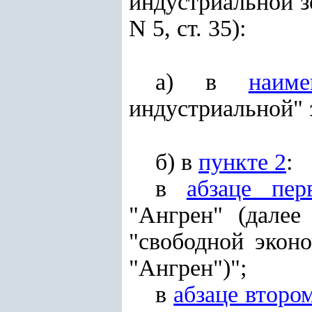
индустриальной з
N 5, ст. 35):
а) в
наиме
индустриальной" 
б) в
пункте 2
:
в
абзаце пер
"Ангрен" (далее
"свободной экон
"Ангрен")";
в
абзаце второ