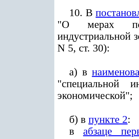
10. В
постанов
"О мерах по 
индустриальной з
N 5, ст. 30):
а) в
наименов
"специальной и
экономической";
б) в
пункте 2
:
в
абзаце пер