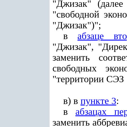
"Джизак" (далее
"свободной экон
"Джизак")";
в
абзаце вт
"Джизак", "Дире
заменить соотв
свободных экон
"территории СЭЗ 
в) в
пункте 3
:
в
абзацах пе
заменить аббреви