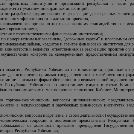
ости проектных институтов и организаций республики в части р
жде всего с участием иностранных инвестиций
;
ы по разработке, формированию и реализации долгосрочных концепций
ониторингу эффективности реализации проектов;
полномоченного органа по централизованному взаимодействию с ме
выми организациями
;
йствия с соответствующими финансовыми институтами;
 по приоритетным направлениям, "дорожным картам" и программам сот
ривлекаемых займов, кредитов и грантов финансовых институтов для ра
ти министерств и ведомств, ответственных за реализацию проектов с уч
 осуществление контроля за своевременным предоставлением экспер
ого комитета Республики Узбекистан по инвестициям, принятые в п
ными для исполнения органами государственного и хозяйственного упр
ктами независимо от форм собственности и ведомственной подчиненнос
ет Республики Узбекистан по инвестициям входит в состав Компле
ободных экономических и малых промышленных зон Кабинета Министров
по торгово-экономическим вопросам дипломатических представител
бекистан в международных и зарубежных финансовых институтах вход
кономическим вопросам подотчетны в своей деятельности Государственн
-экономическим вопросам и постоянные представители Республики
свобождаются от должности приказом председателя Государственн
нистров Республики Узбекистан;