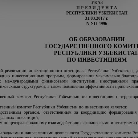
УКАЗ
П Р Е З И Д Е Н Т А
РЕСПУБЛИКИ УЗБЕКИСТАН
31.03.2017 г.
N У
П
-4996
ОБ ОБРАЗОВАНИИ
ГОСУДАРСТВЕННОГО КОМИТ
РЕСПУБЛИКИ УЗБЕКИСТА
ПО ИНВЕСТИЦИЯМ
ой реализации инвестиционного потенциала Республики Узбекистан, 
годных инвестиционных программ, формирования максимально благопр
 с международными финансовыми институтами, иностранными пра
нковскими структурами, а также повышения эффективности привлекаем
ственный комитет Республики Узбекистан по инвестициям с территор
ственный комитет Республики Узбекистан по инвестициям является:
арственным органом, ответственным за координацию формирования
транных инвестиций;
м по централизованному взаимодействию с финансовыми институтами (
и задачами и направлениями деятельности Государственного комитета Р