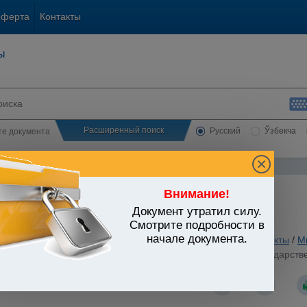
оферта
Контакты
ы
Расширенный поиск
Русский
Ўзбекча
сте документа
Внимание!
Документ утратил силу.
ЬСТВО УЗБЕКИСТАНА
Смотрите подробности в
начале документа.
ы государственно-правового устройства
/
Утратившие силу акты
/
М
Узбекистан от 31.03.2017 г. N УП-4996 "Об образовании Государств