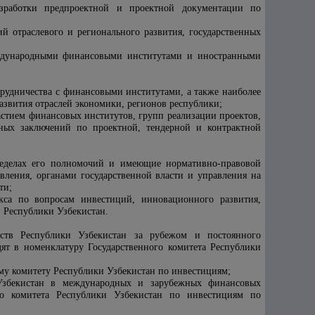
азработки предпроектной и проектной документации по
 отраслевого и регионального развития, государственных
ждународными финансовыми институтами и иностранными
рудничества с финансовыми институтами, а также наиболее
звития отраслей экономики, регионов республики;
астием финансовых институтов, групп реализации проектов,
тных заключений по проектной, тендерной и контрактной
ределах его полномочий и имеющие нормативно-правовой
авления, органами государственной власти и управления на
ти;
кса по вопросам инвестиций, инновационного развития,
 Республики Узбекистан.
ьств Республики Узбекистан за рубежом и постоянного
ят в номенклатуру Государственного комитета Республики
ому комитету Республики Узбекистан по инвестициям;
 Узбекистан в международных и зарубежных финансовых
ого комитета Республики Узбекистан по инвестициям по