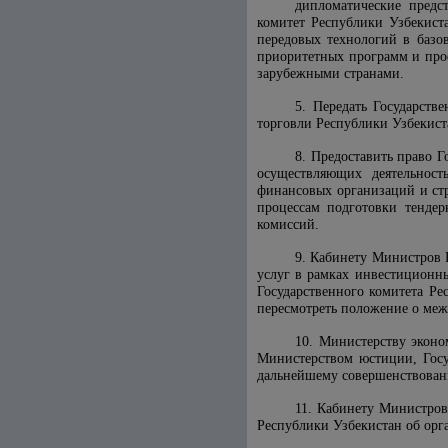
дипломатические предст
комитет Республики Узбекист
передовых технологий в базов
приоритетных программ и про
зарубежными странами.
5. Передать Государст
торговли Республики Узбекист
8. Предоставить право 
осуществляющих деятельнос
финансовых организаций и стр
процессам подготовки тенде
комиссий.
9. Кабинету Министров 
услуг в рамках инвестиционн
Государственного комитета Ре
пересмотреть
положение
о меж
10. Министерству эконо
Министерством юстиции, Госу
дальнейшему совершенствовани
11. Кабинету Министров
Республики Узбекистан об орг