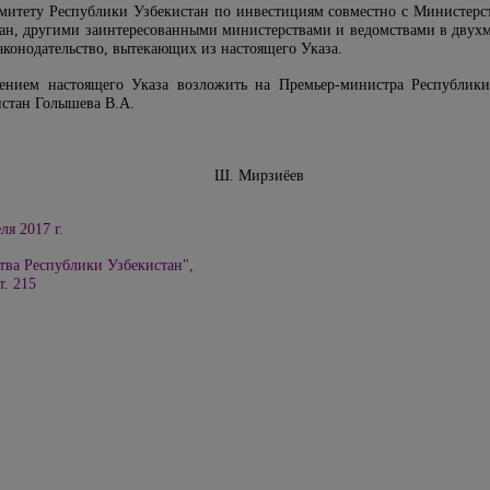
омитету Республики Узбекистан по инвестициям совместно с Министер
ан, другими заинтересованными министерствами и ведомствами в двухм
аконодательство, вытекающих из настоящего Указа.
нением настоящего Указа возложить на Премьер-министра Республики
истан Голышева В.А.
Узбекистан Ш. Мирзиёев
ля 2017 г.
тва Республики Узбекистан",
т. 215