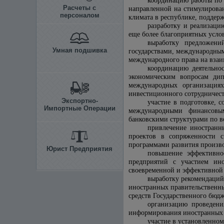
координацию работы по
Расчеты с
направленной на стимулирова
персоналом
климата в республике, поддер
разработку и реализац
еще более благоприятных усло
выработку предложени
Умная подшивка
государствами, международны
международного права на взаи
координацию деятельнос
экономическим вопросам дип
международных организация
инвестиционного сотрудничес
Экспортно-
участие в подготовке, 
Импортные Операции
международными финансовы
банковскими структурами по в
привлечение иностранн
проектов в сопряженности с
программами развития произв
Юрист Предприятия
повышение эффективнос
предприятий с участием ино
своевременной и эффективной 
выработку рекомендаций
иностранных правительственны
средств Государственного бюд
организацию проведен
информирования иностранных 
участие в установленном