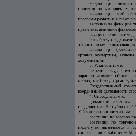
координацию деятельн
инвестиционным проектам, пре
координацию всей работ
программ развития, а также м
выполнение функций у
правительственными финансо
осуществление взаимоде
разработку предложений
эффективному использованию п
координацию деятельнос
органов экспертизы, включая
документации.
3. Установить, что:
решения Государственн
характер, являются обязатель
местах, хозяйствующими субъе
Государственный комит
координации деятельности св
4. Определить, что:
должности советника 
представителя Республики Уз
Узбекистан по инвестициям;
советники по торгово-э
советники по торгово
институтах назначаются и о
согласованию с Кабинетом Ми