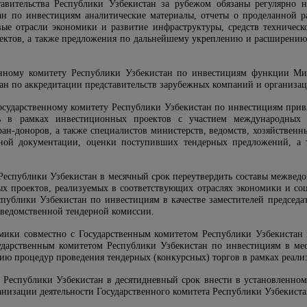
авительства Республики Узбекистан за рубежом обязаны регулярно н
ан по инвестициям аналитические материалы, отчеты о проделанной 
ые отрасли экономики и развитие инфраструктуры, средств техническо
ектов, а также предложения по дальнейшему укреплению и расширению 
венному комитету Республики Узбекистан по инвестициям функции Ми
ан по аккредитации представительств зарубежных компаний и организац
Государственному комитету Республики Узбекистан по инвестициям прив
ть в рамках инвестиционных проектов с участием международных 
ан-доноров, а также специалистов министерств, ведомств, хозяйствен
рной документации, оценки поступивших тендерных предложений, а 
Республики Узбекистан в месячный срок переутвердить составы межведо
ых проектов, реализуемых в соответствующих отраслях экономики и со
спублики Узбекистан по инвестициям в качестве заместителей председ
ведомственной тендерной комиссии.
мики совместно с Государственным комитетом Республики Узбекистан 
дарственным комитетом Республики Узбекистан по инвестициям в ме
ю процедур проведения тендерных (конкурсных) торгов в рамках реал
 Республики Узбекистан в десятидневный срок внести в установленном
анизации деятельности Государственного комитета Республики Узбекист