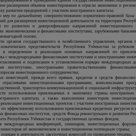
 формированию и проведению единой государственной инвестиционной
ние расширения объемов инвестирования в отрасли экономики и регион
жку развития предприятий с участием иностранного капитала;
ию мер по дальнейшему совершенствованию нормативно-правовой базы
вий для расширения инвестиционной деятельности на территории Респуб
й по развитию и диверсификации направлений инвестиционного с
ми экономическими и финансовыми институтами, зарубежными банками,
мовыгодной основе;
ти органов государственного и хозяйственного управления, органов г
ломатических представительств Республики Узбекистан за рубежом
х в определении и реализации основных направлений по привлеч
тва с международными финансовыми институтами и иностранными инве
согласовании и подписании в установленном порядке международных д
ми институтами, иностранными правительственными финансовым
опросам инвестиционного сотрудничества;
ых инвестиций, прежде всего прямых, кредитов и средств финансово
 отраслевыми инвестиционными программами, комплексными програ
одственной, транспортно-коммуникационной и социальной инфраструкт
ти использования привлекаемых в экономику страны иностранных 
странного капитала, а также выполнения инвестором инвестицион
реализации инвестиционных проектов с участием иностранных инвести
 по эффективному использованию привлекаемых кредитных ресурсов и ср
х финансовых институтов, средств Фонда реконструкции и развития Ре
жета Республики Узбекистан и государственных целевых фондов;
ия международных конференций, семинаров, инвестиционных форумо
инвесторов об экономическом и инвестиционном потенциале страны;
 порядке в деятельности закупочных комиссий по проведению тендера
;