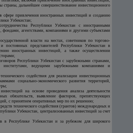
 политики, включая привлечение иностранных инвестиций,
ы страны, дальнейшее совершенствование инвестиционного
 в сфере привлечения иностранных инвестиций и созданию
лики Узбекистан;
отрудничества Республики Узбекистан с иностранными
 фондами, агентствами, компаниями и другими субъектами
осударственной власти на местах, советников по торгово-
 и постоянных представителей Республики Узбекистан в
ению иностранных инвестиций, а также осуществлении
сторами;
оговоров Республики Узбекистан с зарубежными странами,
и институтами, ведущими зарубежными компаниями и
-технического содействия для реализации инвестиционных
ммами социально-экономического развития территорий,
уры;
инвестиций на основе проведения анализа деятельности
ных обязательств, выявление факторов, препятствующих
ций, с принятием оперативных мер по их решению;
едств технического содействия (грантов) международных и
спублики Узбекистан, централизованных инвестиций за счет
в в Республике Узбекистан и за рубежом для широкого