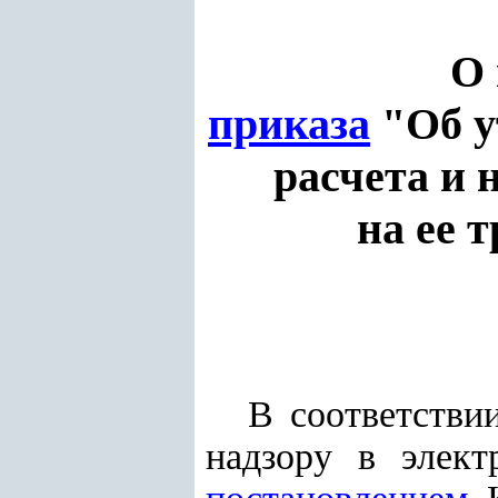
О 
приказа
"Об у
расчета и 
на ее 
В соответстви
надзору в элект