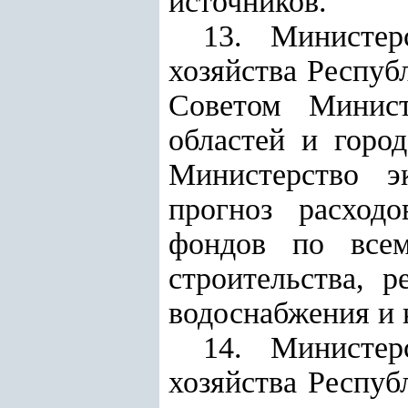
источников.
13.
Министер
хозяйства Респуб
Советом Минист
областей и горо
Министерство
э
прогноз расход
фонд
ов
по всем 
строительства, 
водоснабжения и 
14. Министе
хозяйства
Республ