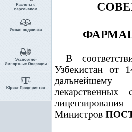
СОВ
Расчеты с
персоналом
Умная подшивка
ФАРМА
В соответс
Экспортно-
Импортные Операции
Узбекистан от 
дальнейшему 
Юрист Предприятия
лекарственных 
лицензировани
Министров
ПОС