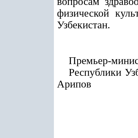
вопросам здраво
физической куль
Узбекистан.
Премьер-мини
Респу
Арипов