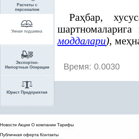
Расчеты с
персоналом
Ра
ҳ
бар, хусу
шартномаларига
Умная подшивка
моддалари
),
ме
ҳ
н
Экспортно-
Время: 0.0030
Импортные Операции
Юрист Предприятия
Новости
Акции
О компании
Тарифы
Публичная оферта
Контакты