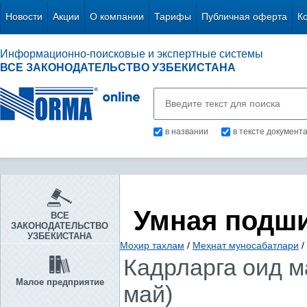
Новости
Акции
О компании
Тарифы
Публичная оферта
К
Информационно-поисковые и экспертные системы
ВСЕ ЗАКОНОДАТЕЛЬСТВО УЗБЕКИСТАНА
в названии
в тексте документ
Умная подш
ВСЕ
ЗАКОНОДАТЕЛЬСТВО
УЗБЕКИСТАНА
Моҳир тахлам
/
Меҳнат муносабатлари
/
Кадрларга оид м
Малое предприятие
май)