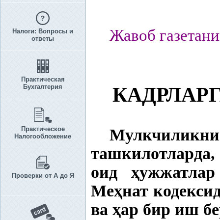
Жавоб газетани
Налоги: Вопросы и
ответы
Практическая
Бухгалтерия
КАДРЛАР
Практическое
Мулкчиликнин
Налогообложение
ташкилотларда,
оид
ҳ
ужжатла
Проверки от А до Я
Ме
ҳ
нат кодексид
ва
ҳ
ар бир иш б