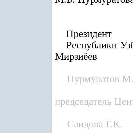
Президент
Респу
Мирзиёев
Нурмуратов М.
председатель Цен
Саидова Г.К.