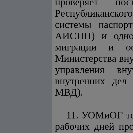
проверяет по
Республиканско
системы паспор
АИСПН) и однов
миграции и оф
Министерства вну
управления вн
внутренних дел 
МВД).
11. УОМиОГ те
рабочих дней пр