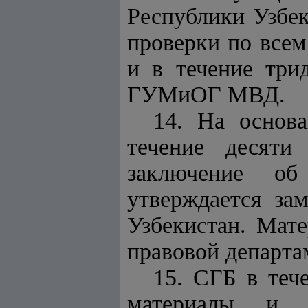
Республики Узбе
проверки по все
и в течение три
ГУМиОГ МВД.
14. На основ
течение десяти
заключение об
утверждается за
Узбекистан. Мат
правовой департ
15. С
ГБ
в тече
материалы и н