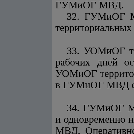
ГУМиОГ МВД.
32. ГУМиОГ М
территориальных
33. УОМиОГ т
рабочих дней о
УОМиОГ территор
в ГУМиОГ МВД с
34. ГУМиОГ М
и одновременно н
МВД. Оперативно