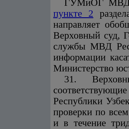
ГУМиОГ МВД в
пункте 2
раздел
направляет обоб
Верховный суд, Г
службы МВД Респ
информации касат
Министерство юс
31. Верхов
соответствую
Республики Узбе
проверки по все
и в течение три