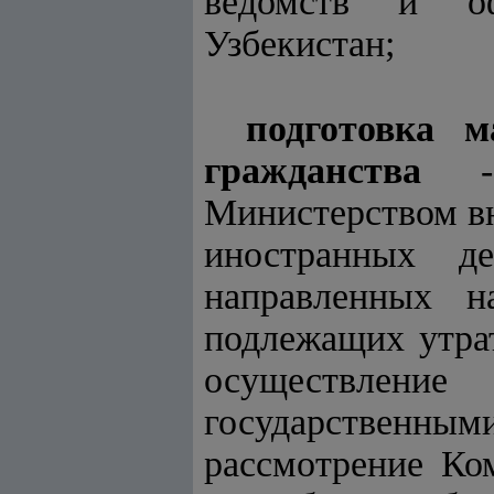
ведомств и оф
Узбекистан;
подготовка 
гражданства
- с
Министерством вн
иностранных д
направленных н
подлежащих утрат
осуществлени
государственны
рассмотрение Ко