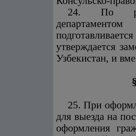
Консульско-прав
24. По рез
департаменто
подготавливае
утверждается за
Узбекистан, и вм
25. При оформ
для выезда на по
оформления граж