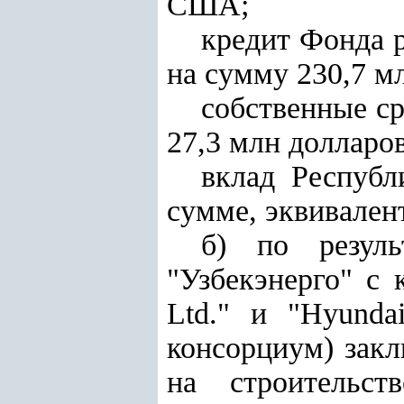
США;
кредит Фонда р
на сумму 230,7 
собственные ср
27,3 млн доллар
вклад Республ
сумме, эквивален
б) по резул
"Узбекэнерго" с 
Ltd." и "Нyundai
консорциум) закл
на строительст