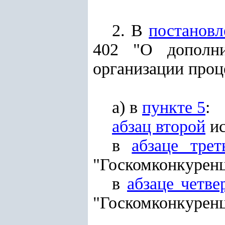
2. В
постановл
402 "О дополни
организации проц
а) в
пункте 5
:
абзац второй
ис
в
абзаце трет
"Госкомконкуренц
в
абзаце четве
"Госкомконкуренц