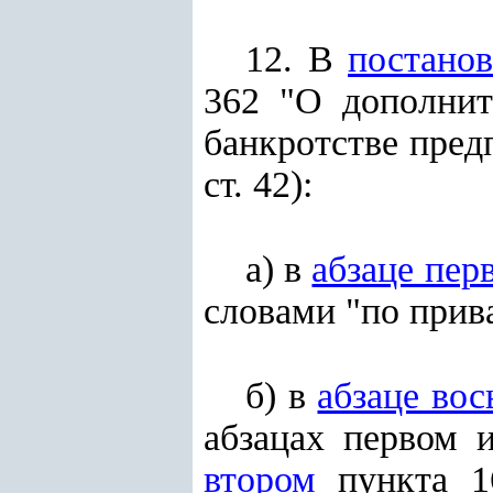
12. В
постано
362 "О дополнит
банкротстве пред
ст. 42):
а) в
абзаце пер
словами "по прив
б) в
абзаце во
абзацах первом 
втором
пункта 16