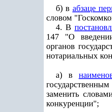
б) в
абзаце пе
словом "Госкомко
4. В
постанов
147 "О введени
органов государс
нотариальных кон
а) в
наимено
государственным
заменить словам
конкуренции";