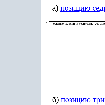
а)
позицию се
"
Госкомконкуренции Республики Узбеки
б)
позицию тр