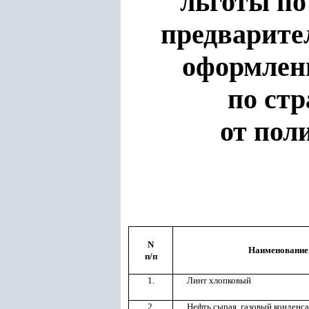
льготы по
предварите
оформлени
по ст
от пол
N
Наименование
п/п
1.
Линт хлопковый
2.
Нефть сырая, газовый конденс