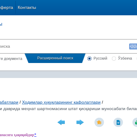
оферта
Контакты
ы
Расширенный поиск
Русский
Ўзбекча
сте документа
абатлари
/
Ходимлар ҳуқуқларининг кафолатлари
/
 даврида меҳнат шартномасини штат қисқариши муносабати билан 
санасига
ҳ
а
қ
и
қ
ийдир
*