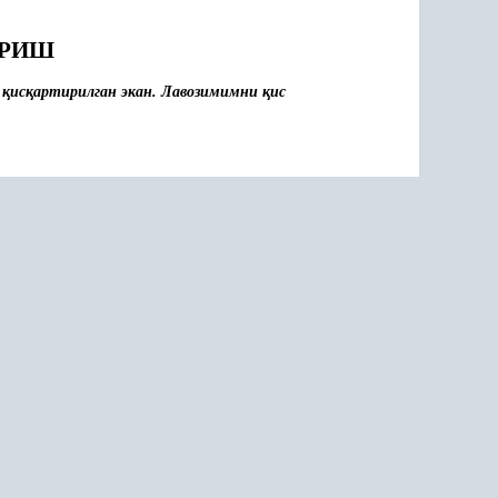
ИРИШ
р
қ
ис
қ
артирилган экан. Лавозимимни
қ
ис