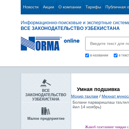
Новости
Акции
О компании
Тарифы
Публичная 
Информационно-поисковые и экспертные систем
ВСЕ ЗАКОНОДАТЕЛЬСТВО УЗБЕКИСТАНА
в названии
в тек
Умная подшивка
ВСЕ
ЗАКОНОДАТЕЛЬСТВО
Моҳир тахлам
/
Меҳнат мунос
УЗБЕКИСТАНА
Болани парваришлаш таътили
йил 14 ноябрь)
Малое предприятие
Жавоб газетанинг чи
ққ
ан 