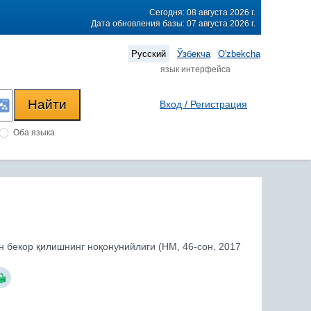
Сегодня: 08 августа 2026 г.
Дата обновления базы: 07 августа 2026 г.
Русский
Ўзбекча
O'zbekcha
язык интерфейса
Вход / Регистрация
Оба языка
бекор қилишнинг ноқонунийлиги (НМ, 46-сон, 2017