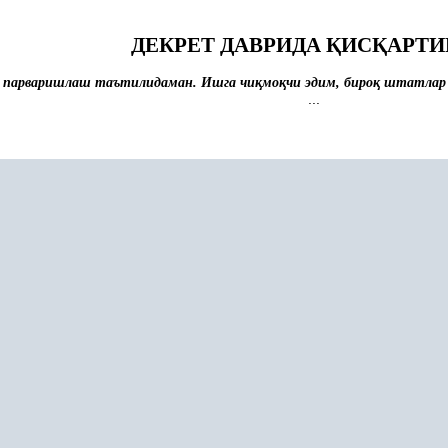
ДЕКРЕТ ДАВРИДА
Қ
ИС
Қ
АРТ
а парваришлаш таътилидаман. Ишга чи
қ
мо
қ
чи эдим, биро
қ
штатла
...