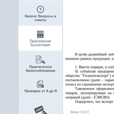
Налоги: Вопросы и
ответы
Практическая
Бухгалтерия
В целях дальнейшей либ
внешних рынках продукции, п
Практическое
1. Ввести порядок, в соо
Налогообложение
б) субъектам предприни
общества "Узсаноатэкспорт")
п
постановлению (далее - сырь
полиса по страхованию экспорт
Таможенное оформление
Проверки от А до Я
товаров, экспортируемых на
операций (далее - ЕЭИСВО).
Определить, что экспорт
Время: 0.0177