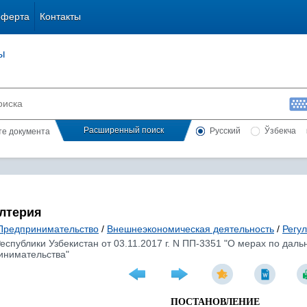
оферта
Контакты
ы
Расширенный поиск
Русский
Ўзбекча
сте документа
алтерия
Предпринимательство
/
Внешнеэкономическая деятельность
/
Регу
спублики Узбекистан от 03.11.2017 г. N ПП-3351 "О мерах по да
инимательства"
ПОСТАНОВЛЕНИЕ