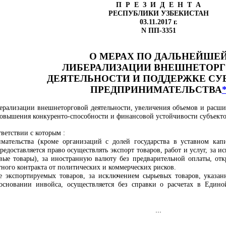
П Р Е З И Д Е Н Т А
РЕСПУБЛИКИ УЗБЕКИСТАН
03.11.2017 г.
N ПП-3351
О МЕРАХ
ПО ДАЛЬНЕЙШЕ
ЛИБЕРАЛИЗАЦИИ
ВНЕШНЕТОРГ
ДЕЯТЕЛЬНОСТИ И ПОДДЕРЖКЕ
СУ
ПРЕДПРИНИМАТЕЛЬСТВА
ерализации внешнеторговой деятельности, увеличения объемов и расшир
овышения конкуренто-способности и финансовой устойчивости субъекто
тветствии с которым
:
мательства
(кроме организаций с
долей государства в уставном кап
редоставляется право осуществлять экспорт товаров, работ и услуг, за 
евые товары), за иностранную валюту без предварительной оплаты, от
ного контракта от политических и коммерческих рисков.
 экспортируемых товаров, за исключением сырьевых товаров, указа
 основании инвойса, осуществляется без справки о расчетах в Еди
...