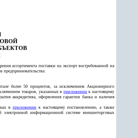
Й
ОВОЙ
БЪЕКТОВ
*
ения ассортимента поставки на экспорт востребованной на
в предпринимательства:
итале более 50 процентов,
за исключением Акционерного
исключением товаров, указанных в
приложении
к настоящему
крытия аккредитива, оформления гарантии банка и наличия
нных в
приложении
к настоящему постановлению, а также
ной электронной информационной системе внешнеторговых