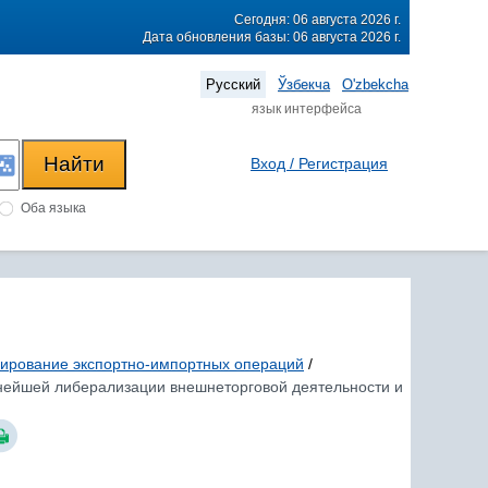
Сегодня: 06 августа 2026 г.
Дата обновления базы: 06 августа 2026 г.
Русский
Ўзбекча
O'zbekcha
язык интерфейса
Вход / Регистрация
Оба языка
лирование экспортно-импортных операций
/
льнейшей либерализации внешнеторговой деятельности и