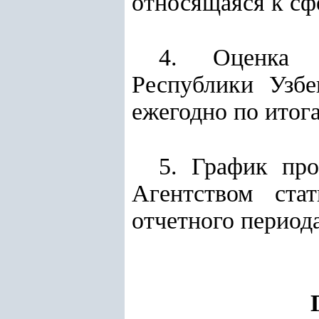
относящаяся к сф
4. Оценка п
Республики Узбе
ежегодно по итога
5. График про
Агентством ста
отчетного период