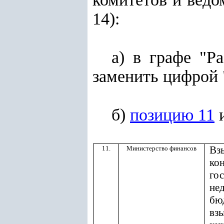
14):
а) в графе "Р
заменить цифрой 
б)
позицию 11
и
Вз
11.
Министерство финансов
ко
го
не
бю
вз