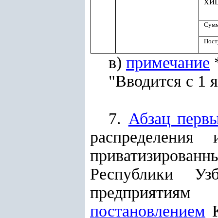
хи
Сумм
Пост
в)
примечание
*
"Вводится с 1 я
7.
Абзац перв
распределения 
приватизированн
Республики Уз
предприятиям 
постановлением
К