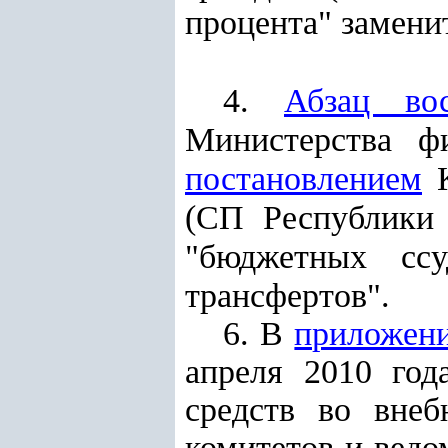
процента" замени
4.
Абзац во
Министерства фи
постановлением
К
(СП Республики У
"бюджетных ссу
трансфертов".
6. В
приложен
апреля 2010 го
средств во внеб
комитетов и ведом