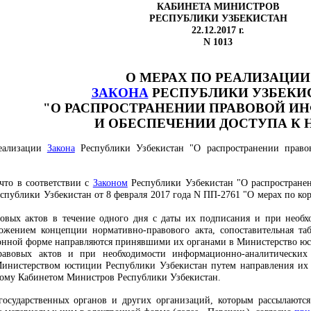
КАБИНЕТА МИНИСТРОВ
РЕСПУБЛИКИ УЗБЕКИСТАН
22.12.2017 г.
N 1013
О МЕРАХ
ПО РЕАЛИЗАЦИИ
ЗАКОНА
РЕСПУБЛИКИ
УЗБЕКИ
"О РАСПРОСТРАНЕНИИ ПРАВОВОЙ
ИН
И ОБЕСПЕЧЕНИИ ДОСТУПА К 
реализации
Закона
Республики Узбекистан "О распространении право
 что в соответствии с
Законом
Республики Узбекистан "О распростране
спублики Узбекистан от 8 февраля 2017 года N ПП-2761 "О мерах по ко
вовых актов в течение одного дня с даты их подписания и при необ
ложением концепции нормативно-правового акта, сопоставительная т
ронной форме направляются принявшими их органами в Министерство юс
правовых актов и при необходимости информационно-аналитических
Министерством юстиции Республики Узбекистан путем направления их т
мому Кабинетом Министров Республики Узбекистан.
государственных органов и других организаций, которым рассылаютс