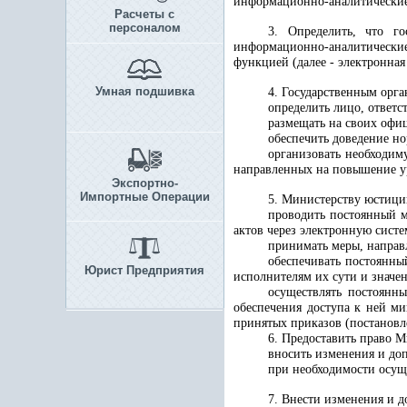
информационно-аналитические 
Расчеты с
персоналом
3. Определить, что г
информационно-аналитические
функцией (далее - электронная
Умная подшивка
4. Государственным орга
определить лицо, ответс
размещать на своих офи
обеспечить доведение но
организовать необходим
направленных на повышение ур
Экспортно-
Импортные Операции
5. Министерству юстици
проводить постоянный м
актов через электронную сист
принимать меры, направ
обеспечивать постоянны
Юрист Предприятия
исполнителям их сути и значе
осуществлять постоянн
обеспечения доступа к ней ми
принятых приказов (постановл
6. Предоставить право 
вносить изменения и до
при необходимости осуще
7. Внести изменения и 