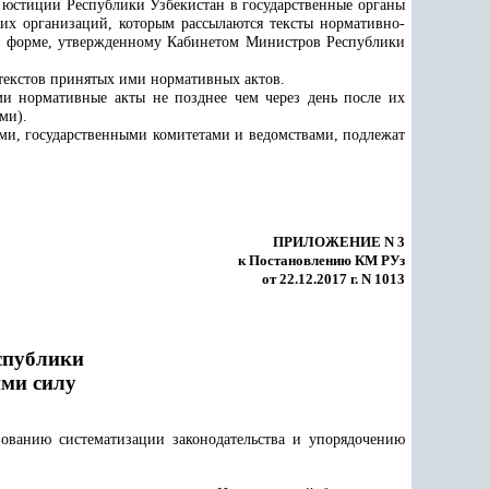
юстиции Республики Узбекистан в государственные органы
их организаций, которым рассылаются тексты нормативно-
й форме, утвержденному Кабинетом Министров Республики
 текстов принятых ими нормативных актов.
ми нормативные акты не позднее чем через день после их
ми).
ми, государственными комитетами и ведомствами, подлежат
ПРИЛОЖЕНИЕ N 3
к Постановлению КМ РУз
от 22.12.2017 г. N 1013
спублики
ими силу
ованию систематизации законодательства и упорядочению