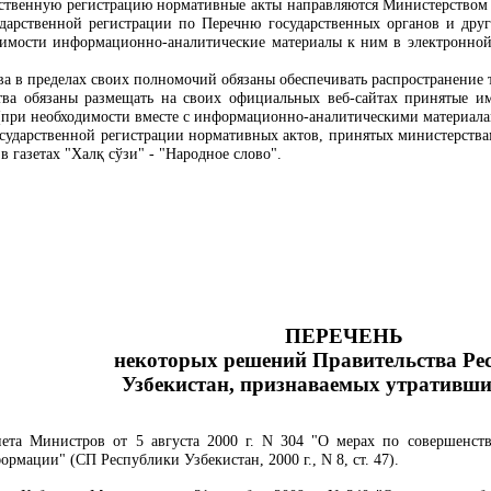
ственную регистрацию нормативные акты направляются Министерством 
ударственной регистрации по Перечню государственных органов и друг
димости информационно-аналитические материалы к ним в электронно
ва в пределах своих полномочий обязаны обеспечивать распространение
тва обязаны размещать на своих официальных веб-сайтах принятые и
(при необходимости вместе с информационно-аналитическими материала
осударственной регистрации нормативных актов, принятых министерства
в газетах "Хал
қ
сўзи" - "Народное слово".
ПЕРЕЧЕНЬ
некоторых решений Правительства Ре
Узбекистан, признаваемых утративш
та Министров от 5 августа 2000 г. N 304 "О мерах по совершенств
рмации" (СП Республики Узбекистан, 2000 г., N 8, ст. 47).