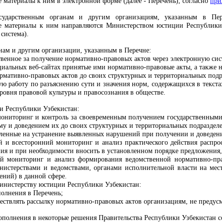
материалы к ним в электронной форме (далее - Перечень), согласно
при
осударственным органам и другим организациям, указанным в Пе
 материалы к ним направляются Министерством юстиции Республики 
 система).
нам и другим организации, указанным в Перечне:
твенное за получение нормативно-правовых актов через электронную сис
циальных веб-сайтах принятые ими нормативно-правовые акты, а также н
рмативно-правовых актов до своих структурных и территориальных подр
ую работу по разъяснению сути и значения норм, содержащихся в текста
овня правовой культуры и правосознания в обществе.
и Республики Узбекистан:
ониторинг и контроль за своевременным получением государственным
ему и доведением их до своих структурных и территориальных подраздел
ленные на устранение выявленных нарушений при получении и доведени
й и всесторонний мониторинг и анализ практического действия распрос
ния и при необходимости вносить в установленном порядке предложения
ый мониторинг и анализ формирования ведомственной нормативно-пр
нистерствами и ведомствами, органами исполнительной власти на мест
ений) в данной сфере.
Министерству юстиции Республики Узбекистан:
полнения в Перечень;
ствлять рассылку нормативно-правовых актов организациям, не предусм
дополнения в некоторые решения Правительства Республики Узбекистан 