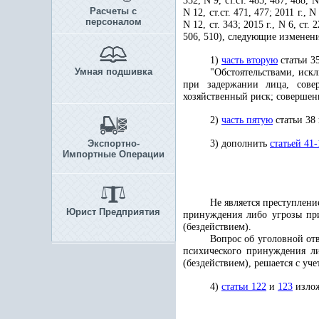
352, N 9, ст.ст. 485, 487, 488, N 
Расчеты с
N 12, ст.ст. 471, 477; 2011 г., N 
персоналом
N 12, ст. 343; 2015 г., N 6, ст. 2
506, 510), следующие изменен
1)
часть вторую
статьи 3
Умная подшивка
"Обстоятельствами, иск
при задержании лица, сове
хозяйственный риск; совершен
2)
часть пятую
статьи 38
Экспортно-
3) дополнить
статьей 41-
Импортные Операции
Не является преступлен
Юрист Предприятия
принуждения либо угрозы при
(бездействием).
Вопрос об уголовной от
психического принуждения ли
(бездействием), решается с уч
4)
статьи 122
и
123
излож