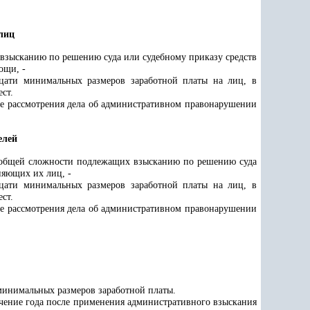
лиц
 взысканию по решению суда или судебному приказу средств
ощи, -
дцати минимальных размеров заработной платы на лиц, в
ст.
де рассмотрения дела об административном правонарушении
елей
в общей сложности подлежащих взысканию по решению суда
няющих их лиц, -
дцати минимальных размеров заработной платы на лиц, в
ст.
де рассмотрения дела об административном правонарушении
 минимальных размеров заработной платы.
ечение года после применения административного взыскания