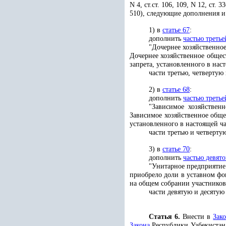
N 4, ст.ст. 106, 109, N 12, ст. 33
510), следующие дополнения и
1) в
статье 67
:
дополнить
частью третье
"Дочернее хозяйственное
Дочернее хозяйственное общест
запрета, установленного в нас
части третью, четвертую
2) в
статье 68
:
дополнить
частью третье
"Зависимое хозяйствен
Зависимое хозяйственное обще
установленного в настоящей ча
части третью и четверту
3) в
статье 70
:
дополнить
частью девят
"Унитарное предприятие 
приобрело доли в уставном фон
на общем собрании участников
части девятую и десятую
Статья 6.
Внести в
Зак
Закона
Республики Узбекистан о