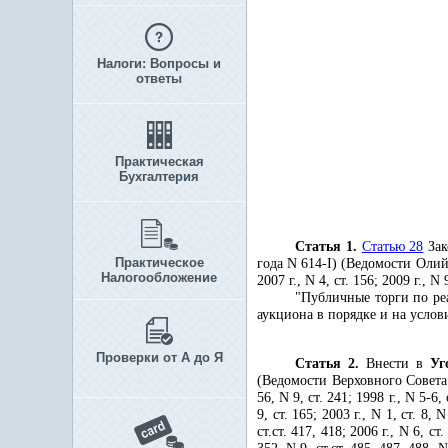
Налоги: Вопросы и
ответы
Практическая
Бухгалтерия
Статья 1.
Статью 28
За
Практическое
года N 614-I) (Ведомости Олий
Налогообложение
2007 г., N 4, ст. 156; 2009 г., N
"Публичные торги по ре
аукциона в порядке и на услов
Проверки от А до Я
Статья 2.
Внести в
Уг
(Ведомости Верховного Совета Р
56, N 9, ст. 241; 1998 г., N 5-6, 
9, ст. 165; 2003 г., N 1, ст. 8
ст.ст. 417, 418; 2006 г., N 6, ст.