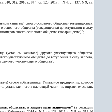
ст. 310, 312; 2016 г., N 4, ст. 125; 2017 г., N 4, ст. 137, N 9, ст.
авном капитале) своего основного общества (товарищества).
го основного общества (товарищества) до вступления в силу
кционеров своего основного общества (товарищества)";
де (уставном капитале) другого участвующего общества.
угого участвующего общества до вступления в силу запрета,
в другого участвующего общества";
тале) своего собственника. Унитарное предприятие, которое
та, установленного в настоящей части, не вправе голосовать
рных обществах и защите прав акционеров"
(в редакции
Узбекистан, 2014 г., N 5, ст. 128; 2015 г., N 8, ст. 312, N