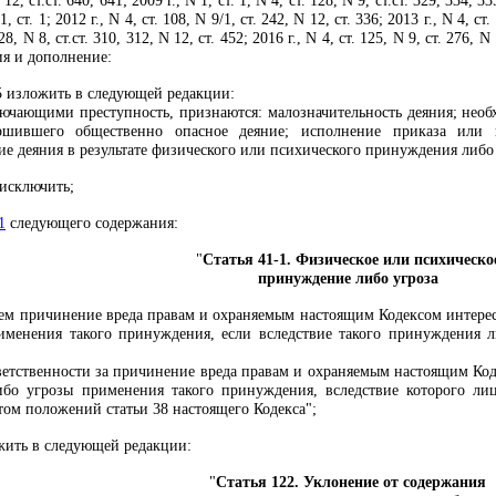
12, ст.ст. 640, 641; 2009 г., N 1, ст. 1, N 4, ст. 128, N 9, ст.ст. 329, 334, 33
1, ст. 1; 2012 г., N 4, ст. 108, N 9/1, ст. 242, N 12, ст. 336; 2013 г., N 4, ст.
28, N 8, ст.ст. 310, 312, N 12, ст. 452; 2016 г., N 4, ст. 125, N 9, ст. 276, N 1
ия и дополнение:
5 изложить в следующей редакции:
лючающими преступность, признаются: малозначительность деяния; необ
ршившего общественно опасное деяние; исполнение приказа или 
ие деяния в результате физического или психического принуждения либо
 исключить;
1
следующего содержания:
"
Статья 41-1. Физическое или психическо
принуждение либо угроза
ием причинение вреда правам и охраняемым настоящим Кодексом интереса
менения такого принуждения, если вследствие такого принуждения л
ветственности за причинение вреда правам и охраняемым настоящим Коде
бо угрозы применения такого принуждения, вследствие которого ли
етом положений статьи 38 настоящего Кодекса";
ить в следующей редакции:
"
Статья 122. Уклонение от содержания