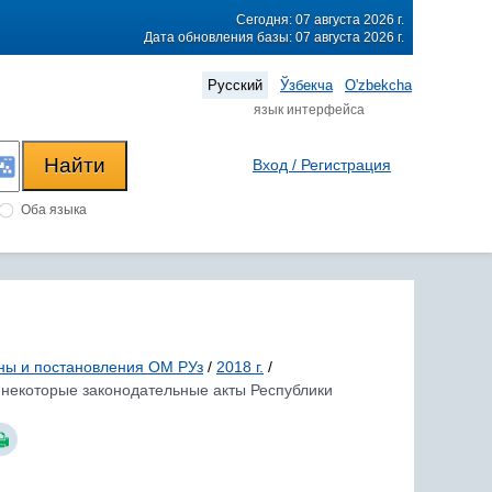
Сегодня: 07 августа 2026 г.
Дата обновления базы: 07 августа 2026 г.
Русский
Ўзбекча
O'zbekcha
язык интерфейса
Вход / Регистрация
Оба языка
ны и постановления ОМ РУз
/
2018 г.
/
в некоторые законодательные акты Республики