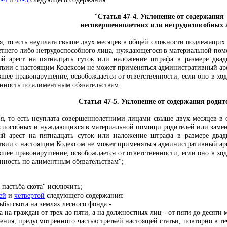
"
Статья 47-4. Уклонение от содержания
несовершеннолетних или нетрудоспособных 
я, то есть неуплата свыше двух месяцев в общей сложности подлежащих
тнего либо нетрудоспособного лица, нуждающегося в материальной пом
ый арест на пятнадцать суток или наложение штрафа в размере два
твии с настоящим Кодексом не может применяться административный аре
шее правонарушение, освобождается от ответственности, если оно в хо
нность по алиментным обязательствам.
Статья 47-5. Уклонение от содержания родит
я, то есть неуплата совершеннолетними лицами свыше двух месяцев 
оспособных и нуждающихся в материальной помощи родителей или заме
ый арест на пятнадцать суток или наложение штрафа в размере два
твии с настоящим Кодексом не может применяться административный аре
шее правонарушение, освобождается от ответственности, если оно в хо
нность по алиментным обязательствам";
 пастьба скота" исключить;
ей
и
четвертой
следующего содержания:
бы скота на землях лесного фонда -
 на граждан от трех до пяти, а на должностных лиц - от пяти до десяти
ния, предусмотренного частью третьей настоящей статьи, повторно в т