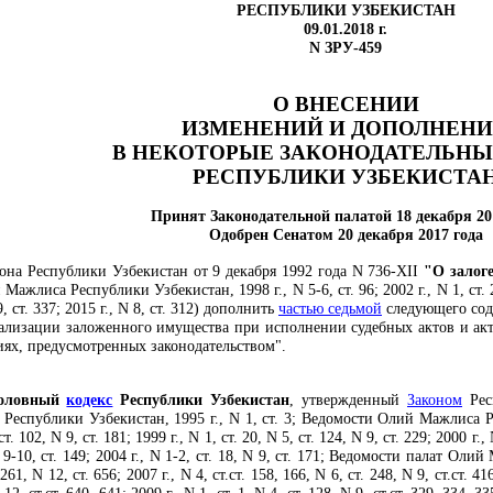
РЕСПУБЛИКИ УЗБЕКИСТАН
09.01.2018 г.
N ЗРУ-459
О ВНЕСЕНИИ
ИЗМЕНЕНИЙ И ДОПОЛНЕН
В НЕКОТОРЫЕ ЗАКОНОДАТЕЛЬНЫ
РЕСПУБЛИКИ УЗБЕКИСТА
Принят Законодательной палатой 18 декабря 20
Одобрен Сенатом 20 декабря 2017 года
кона
Республики Узбекистан от 9 декабря 1992 года N 736-XII
"О залог
 Мажлиса Республики Узбекистан, 1998 г., N 5-6, ст. 96; 2002 г., N 1, 
 9, ст. 337; 2015 г., N 8, ст. 312) дополнить
частью седьмой
следующего сод
ализации заложенного имущества при исполнении судебных актов и акт
иях, предусмотренных законодательством".
оловный
кодекс
Республики Узбекистан
, утвержденный
Законом
Рес
еспублики Узбекистан, 1995 г., N 1, ст. 3; Ведомости Олий Мажлиса Респ
ст. 102, N 9, ст. 181; 1999 г., N 1, ст. 20, N 5, ст. 124, N 9, ст. 229; 2000 г.,
, N 9-10, ст. 149; 2004 г., N 1-2, ст. 18, N 9, ст. 171; Ведомости палат Ол
 261, N 12, ст. 656; 2007 г., N 4, ст.ст. 158, 166, N 6, ст. 248, N 9, ст.ст. 41