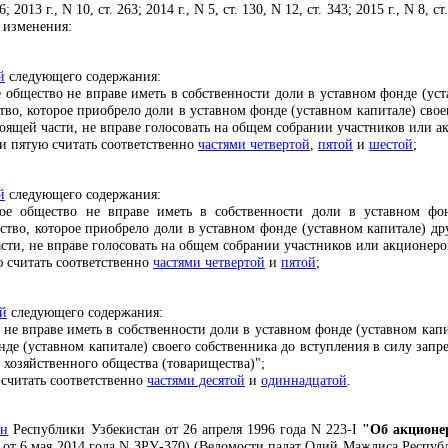
6; 2013 г., N 10, ст. 263; 2014 г., N 5, ст. 130, N 12, ст. 343; 2015 г., N 8, ст.
 изменения:
й
следующего содержания:
 общество не вправе иметь в собственности доли в уставном фонде (уст
во, которое приобрело доли в уставном фонде (уставном капитале) свое
тоящей части, не вправе голосовать на общем собрании участников или а
 и пятую считать соответственно
частями четвертой
,
пятой
и
шестой
;
й
следующего содержания:
ное общество не вправе иметь в собственности доли в уставном фон
ство, которое приобрело доли в уставном фонде (уставном капитале) др
сти, не вправе голосовать на общем собрании участников или акционеро
ю считать соответственно
частями четвертой
и
пятой
;
ой
следующего содержания:
не вправе иметь в собственности доли в уставном фонде (уставном капи
де (уставном капитале) своего собственника до вступления в силу запре
 хозяйственного общества (товарищества)";
 считать соответственно
частями десятой
и
одиннадцатой
.
он
Республики Узбекистан от 26 апреля 1996 года N 223-I
"Об акционе
т 6 мая 2014 года N ЗРУ-370) (Ведомости палат Олий Мажлиса Республики 