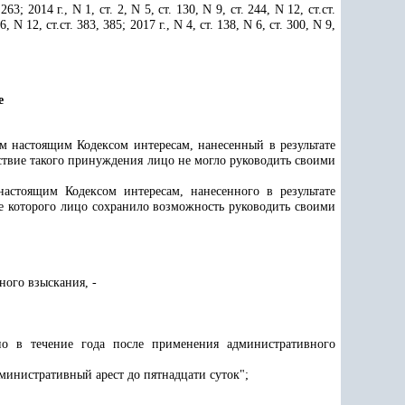
263; 2014 г., N 1, ст. 2, N 5, ст. 130, N 9, ст. 244, N 12, ст.ст.
76, N 12, ст.ст. 383, 385; 2017 г., N 4, ст. 138, N 6, ст. 300, N 9,
е
 настоящим Кодексом интересам, нанесенный в результате
ствие такого принуждения лицо не могло руководить своими
астоящим Кодексом интересам, нанесенного в результате
е которого лицо сохранило возможность руководить своими
ного взыскания, -
но в течение года после применения административного
министративный арест до пятнадцати суток";