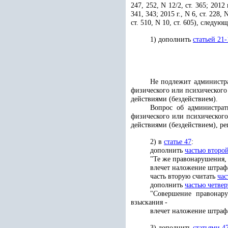
247, 252, N 12/2, ст. 365; 2012 г
341, 343; 2015 г., N 6, ст. 228, N
ст. 510, N 10, ст. 605), следу
1) дополнить
статьей 21-
Не подлежит администра
физического или психического
действиями (бездействием).
Вопрос об администрат
физического или психическог
действиями (бездействием), ре
2) в
статье 47
:
дополнить
частью второ
"Те же правонарушения,
влечет наложение штрафа
часть вторую считать
час
дополнить
частью четве
"Совершение правонару
взыскания
-
влечет наложение штрафа
3) дополнить
статьями 4