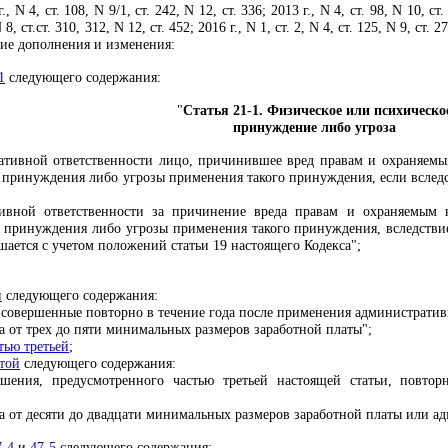
., N 4, ст. 108, N 9/1, ст. 242, N 12, ст. 336; 2013 г., N 4, ст. 98, N 10, ст. 
 8, ст.ст. 310, 312, N 12, ст. 452; 2016 г., N 1, ст. 2, N 4, ст. 125, N 9, ст. 2
ющие дополнения и изменения:
1
следующего содержания:
"
Статья 21-1. Физическое или психическо
принуждение либо угроза
тивной ответственности лицо, причинившее вред правам и охраняемым
 принуждения либо угрозы применения такого принуждения, если вслед
ивной ответственности за причинение вреда правам и охраняемым н
о принуждения либо угрозы применения такого принуждения, вследстви
шается с учетом положений статьи 19 настоящего Кодекса";
й
следующего содержания:
 совершенные повторно в течение года после применения административ
 от трех до пяти минимальных размеров заработной платы";
тью третьей
;
ртой
следующего содержания:
шения, предусмотренного частью третьей настоящей статьи, повтор
 от десяти до двадцати минимальных размеров заработной платы или ад
7-4
и
47-5
следующего содержания: