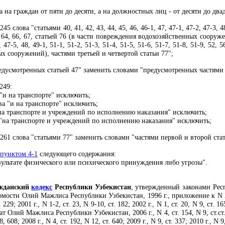
 на граждан от пяти до десяти, а на должностных лиц - от десяти до дв
245 слова "статьями 40, 41, 42, 43, 44, 45, 46, 46-1, 47, 47-1, 47-2, 47-3, 48
62, 64, 66, 67, статьей 76 (в части повреждения водохозяйственных сооруже
, 47-5, 48, 49-1, 51-1, 51-2, 51-3, 51-4, 51-5, 51-6, 51-7, 51-8, 51-9, 52, 5
 сооружений), частями третьей и четвертой статьи 77";
едусмотренных статьей 47" заменить словами "предусмотренных частями п
249:
"и на транспорте" исключить;
а "и на транспорте" исключить;
на транспорте и учреждений по исполнению наказания" исключить;
"на транспорте и учреждений по исполнению наказания" исключить;
261 слова "статьями 77" заменить словами "частями первой и второй стат
пунктом 4-1
следующего содержания:
езультате физического или психического принуждения либо угрозы".
жданский
кодекс
Республики Узбекистан
, утвержденный законами Рес
мости Олий Мажлиса Республики Узбекистан, 1996 г., приложение к N 2, N 11
. 229; 2001 г., N 1-2, ст. 23, N 9-10, ст. 182; 2002 г., N 1, ст. 20, N 9, ст. 165
т Олий Мажлиса Республики Узбекистан, 2006 г., N 4, ст. 154, N 9, ст.ст. 494
8, 608; 2008 г., N 4, ст. 192, N 12, ст. 640; 2009 г., N 9, ст. 337; 2010 г., N 9