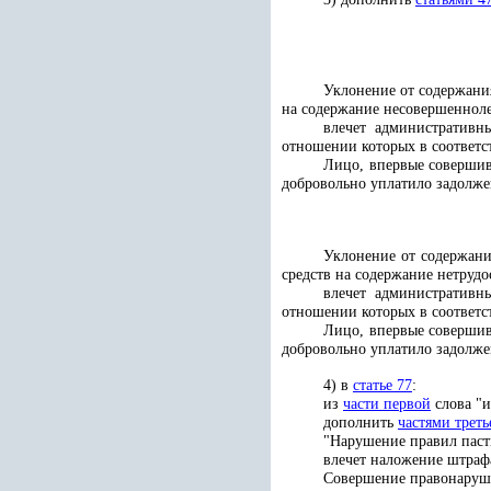
Уклонение от содержани
на содержание несовершенноле
влечет административн
отношении которых в соответс
Лицо, впервые совершив
добровольно уплатило задолже
Уклонение от содержани
средств на содержание нетруд
влечет административн
отношении которых в соответс
Лицо, впервые совершив
добровольно уплатило задолже
4) в
статье 77
:
из
части первой
слова "и
дополнить
частями треть
"Нарушение правил пасть
влечет наложение штрафа
Совершение правонаруше