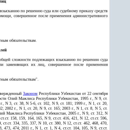
лиц
 взысканию по решению суда или судебному приказу средств
помощи, совершенное после применения административного
тным обязательствам.
елей
в общей сложности подлежащих взысканию по решению суда
ли заменяющих их лиц, совершенное после применения
тным обязательствам".
твержденный
Законом
Республики Узбекистан от 22 сентября
ости Олий Мажлиса Республики Узбекистан, 1995 г., N 9, ст.
г., N 3, ст. 38, N 5-6, ст. 102, N 9, ст. 181; 1999 г., N 1, ст. 20,
2; 2002 г., N 1, ст. 20, N 9, ст. 165; 2003 г., N 1, ст. 8, N 5, ст.
ат Олий Мажлиса Республики Узбекистан, 2005 г., N 9, ст. 312, N
 ст.ст. 158, 159, 164, 165, N 9, ст.ст. 416, 421, N 12, ст.ст. 596,
9, ст.ст. 334, 335, 337, N 10, ст. 380, N 12, ст.ст. 462, 468, 470,
, 473, 474; 2011 г., N 1, ст. 1, N 4, ст.ст. 104, 105, N 9, ст.ст.