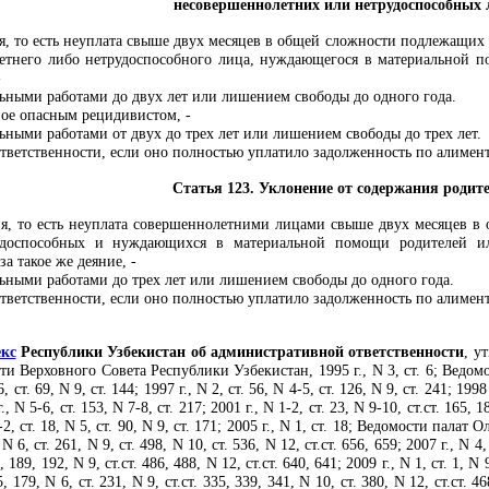
несовершеннолетних или нетрудоспособных 
я, то есть неуплата свыше двух месяцев в общей сложности подлежащих
етнего либо нетрудоспособного лица, нуждающегося в материальной 
-
ьными работами до двух лет или лишением свободы до одного года.
ное опасным рецидивистом, -
ьными работами от двух до трех лет или лишением свободы до трех лет.
тветственности, если оно полностью уплатило задолженность по алимен
Статья 123. Уклонение от содержания родит
я, то есть неуплата совершеннолетними лицами свыше двух месяцев 
рудоспособных и нуждающихся в материальной помощи родителей и
а такое же деяние, -
ьными работами до трех лет или лишением свободы до одного года.
тветственности, если оно полностью уплатило задолженность по алимен
екс
Республики Узбекистан об административной ответственности
, у
ти Верховного Совета Республики Узбекистан, 1995 г., N 3, ст. 6; Ведом
, ст. 69, N 9, ст. 144; 1997 г., N 2, ст. 56, N 4-5, ст. 126, N 9, ст. 241; 1998 
., N 5-6, ст. 153, N 7-8, ст. 217; 2001 г., N 1-2, ст. 23, N 9-10, ст.ст. 165, 18
1-2, ст. 18, N 5, ст. 90, N 9, ст. 171; 2005 г., N 1, ст. 18; Ведомости пал
 N 6, ст. 261, N 9, ст. 498, N 10, ст. 536, N 12, ст.ст. 656, 659; 2007 г., N 4,
, 189, 192, N 9, ст.ст. 486, 488, N 12, ст.ст. 640, 641; 2009 г., N 1, ст. 1, N 
5, 179, N 6, ст. 231, N 9, ст.ст. 335, 339, 341, N 10, ст. 380, N 12, ст.ст. 468