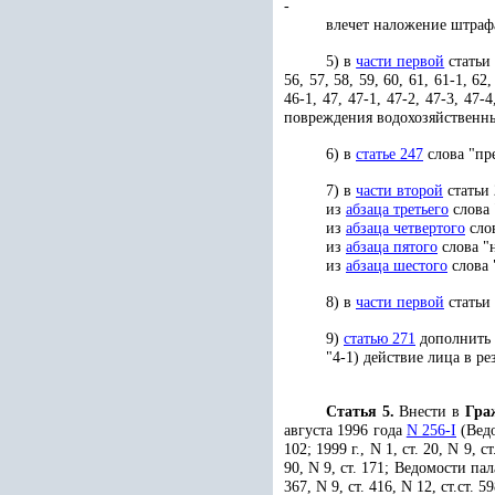
-
влечет наложение штрафа
5) в
части первой
статьи 
56, 57, 58, 59, 60, 61, 61-1, 
46-1, 47, 47-1, 47-2, 47-3, 47-4
повреждения водохозяйственных
6) в
статье 247
слова "пр
7) в
части второй
статьи 
из
абзаца третьего
слова 
из
абзаца четвертого
слов
из
абзаца пятого
слова "
из
абзаца шестого
слова 
8) в
части первой
статьи 
9)
статью 271
дополнить
"4-1) действие лица в р
Статья 5.
Внести в
Гра
августа 1996 года
N 256-I
(Ведо
102; 1999 г., N 1, ст. 20, N 9, ст
90, N 9, ст. 171; Ведомости пала
367, N 9, ст. 416, N 12, ст.ст. 59