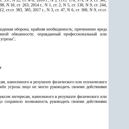
5, 337, N 12, ст. 470; 2010 г., N 5, ст.ст. 176, 179, N 9, ст. 341,
 98, N 10, ст. 263; 2014 г., N 1, ст. 2, N 5, ст. 130, N 9, ст. 244,
2, ст.ст. 383, 385; 2017 г., N 3, ст. 47, N 6, ст. 300, N 9, ст.ст.
ходимая оборона; крайняя необходимость; причинение вреда
иной обязанности; оправданный профессиональный или
 угрозы";
е
м, нанесенного в результате физического или психического
ибо угрозы лицо не могло руководить своими действиями
ксом интересам, нанесенного в результате физического или
цо сохранило возможность руководить своими действиями