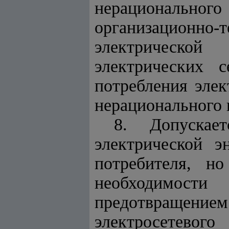
нерационально
организационн
электрическо
электрических 
потребления элек
нерационального 
8. Допускае
электрической э
потребителя, н
необходимости
предотвращен
электросетевог