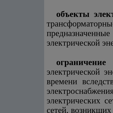
объекты элект
трансформаторн
предназначенн
электрической эн
ограничени
электрической э
времени вследст
электроснабжени
электрических с
сетей, возникших