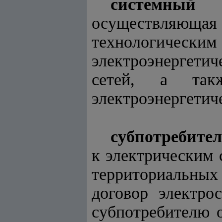
системный 
осуществляюща
технологичес
электроэнергети
сетей, а так
электроэнергетич
субпотребите
к электрическим 
территориальны
договор электро
субпотребителю 