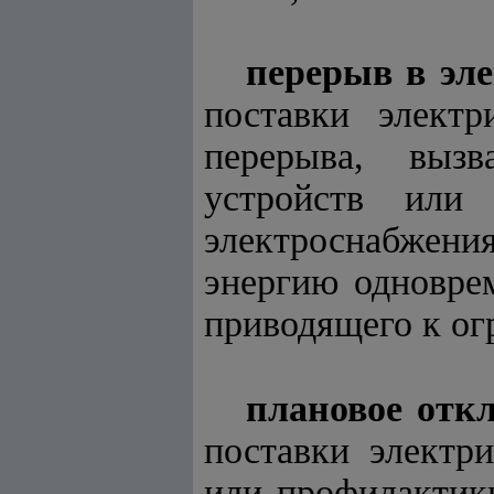
перерыв в эл
поставки электр
перерыва, вызв
устройств или
электроснабжени
энергию одновре
приводящего к ог
плановое отк
поставки электр
или профилактик