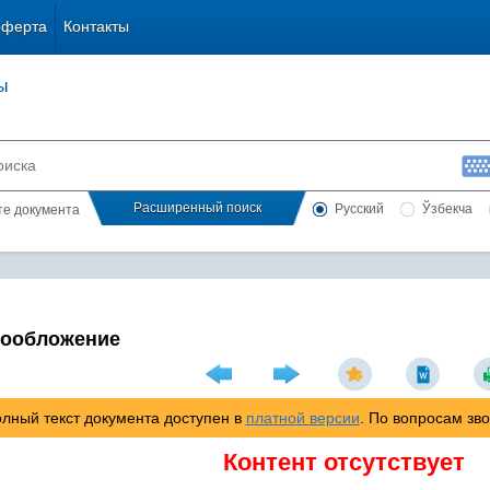
оферта
Контакты
ы
Расширенный поиск
Русский
Ўзбекча
сте документа
гообложение
лный текст документа доступен в
платной версии
. По вопросам зв
Контент отсутствует