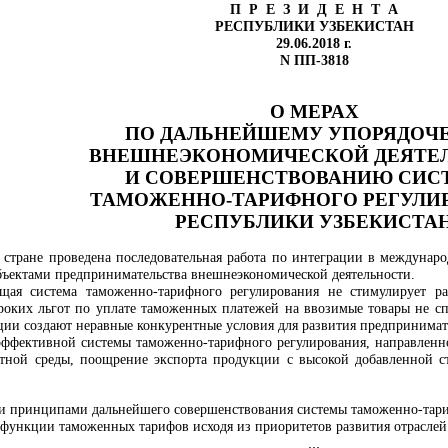
П Р Е З И Д Е Н Т А
РЕСПУБЛИКИ УЗБЕКИСТАН
29.06.2018 г.
N ПП-3818
О МЕРАХ
ПО ДАЛЬНЕЙШЕМУ УПОРЯДОЧ
ВНЕШНЕЭКОНОМИЧЕСКОЙ ДЕЯТЕ
И СОВЕРШЕНСТВОВАНИЮ СИС
ТАМОЖЕННО-ТАРИФНОГО РЕГУЛИ
РЕСПУБЛИКИ УЗБЕКИСТА
стране проведена последовательная работа по интеграции в междунар
бъектами предпринимательства внешнеэкономической деятельности.
щая система таможенно-тарифного регулирования не стимулирует р
роких льгот по уплате таможенных платежей на ввозимые товары не сп
ии создают неравные конкурентные условия для развития предпринимате
ффективной системы таможенно-тарифного регулирования, направленно
тной среды, поощрение экспорта продукции с высокой добавленной с
и принципами дальнейшего совершенствования системы таможенно-тари
функции таможенных тарифов исходя из приоритетов развития отраслей
...