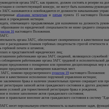
уководителя органа ЗАГС, как правило, должен состоять в резерве на до
естацию и соответствующий конкурс, не могут быть назначены руководи
и ЗАГС назначаются и освобождаются от должности начальниками управ
смотренные
абзацами четвертым
и
пятым
пункта 15 настоящего Полож
анах и учреждениях юстиции.
дидата, отвечающего предъявляемым для назначения на должность руков
 образование по юридической специальности не ниже среднего специаль
унктом 16
настоящего Положения.
 ЗАГС:
еятельность органа ЗАГС, обеспечивает своевременное и качественное 
ение и расходование бланков гербовых свидетельств строгой отчетности 
ь гербовой печати и штампов;
еских и представителей юридических лиц;
зглашению работниками органа ЗАГС сведений, являющихся служебной 
за соблюдением работниками органа ЗАГС трудовой и исполнительской ди
тиции
предложения о поощрении или принятии дисциплинарных мер в о
тиции
предложения по замещению вакантных мест.
м ЗАГС, помимо предусмотренного
пунктом 19
настоящего Положения:
нное и качественное исполнение поручений
управления юстиции
;
при заключении брака и наличии уважительных причин сокращает или пр
иг регистрации записей актов гражданского состояния и других докумен
анию условий для торжественной регистрации брака и рождения;
ное и полное заполнение актов гражданского состояния;
ное и правильное внесение актов гражданского состояния в систему "Е
 ЗАГС несет персональную ответственность за выполнение задач, функци