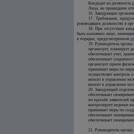
Кандидат на должность р
Лица, не прошедшие атт
16. Заведующие органам
17. Требования, преду
руководящих должностях в орг
18. При отсутствии кан
быть назначено лицо, имеющее
в порядке, предусмотренном
п
19. Руководитель органа
организует, планирует д
обеспечивает учет, хран
обеспечивает сохранност
организует прием физич
принимает меры по нера
осуществляет контроль 
вносит в
управление юс
вносит в
управление юс
20. Заведующий отдело
обеспечивает своевреме
по просьбе заявителей 
контролирует ведение кн
принимает меры по созд
обеспечивает своевремен
обеспечивает своевремен
21. Руководитель органа