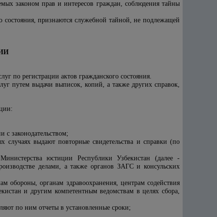
емых законом прав и интересов граждан, соблюдения тайны
го состояния, признаются служебной тайной, не подлежащей
ЦИИ
луг по регистрации актов гражданского состояния.
уг путем выдачи выписок, копий, а также других справок,
ции:
и с законодательством;
ых случаях выдают повторные свидетельства и справки (по
м
Министерства юстиции Республики Узбекистан (далее -
производстве делами, а также органов ЗАГС и консульских
лам обороны, органам здравоохранения, центрам содействия
кистан и другим компетентным ведомствам в целях сбора,
вляют по ним отчеты в установленные сроки;