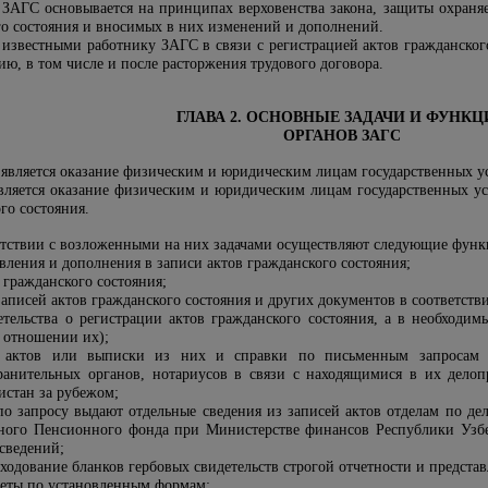
в ЗАГС основывается на принципах верховенства закона, защиты охраня
го состояния и вносимых в них изменений и дополнений.
е известными работнику ЗАГС в связи с регистрацией актов гражданско
ю, в том числе и после расторжения трудового договора.
ГЛАВА 2. ОСНОВНЫЕ ЗАДАЧИ И ФУНК
ОРГАНОВ ЗАГС
 является оказание физическим и юридическим лицам государственных ус
вляется оказание физическим и юридическим лицам государственных усл
го состояния.
етствии с возложенными на них задачами осуществляют следующие функ
вления и дополнения в записи актов гражданского состояния;
 гражданского состояния;
аписей актов гражданского состояния и других документов в соответстви
тельства о регистрации актов гражданского состояния, а в необходим
в отношении их);
й актов или выписки из них и справки по письменным запроса
хранительных органов, нотариусов в связи с находящимися в их дело
стан за рубежом;
по запросу выдают отдельные сведения из записей актов отделам по де
тного Пенсионного фонда при Министерстве финансов Республики Узбе
сведений;
асходование бланков гербовых свидетельств строгой отчетности и предста
тчеты по установленным формам;