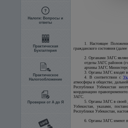
Налоги: Вопросы и
ответы
1. Настоящее Положени
Практическая
гражданского состояния (далее
Бухгалтерия
2. Органами ЗАГС являю
отделы ЗАГС районов (го
архивы ЗАГС Министерст
3. Органы ЗАГС входят 
Практическое
4. В соответствии с
Ук
Налогообложение
атмосферы в обществе, дальне
Республики Узбекистан несе
координацию правоприменител
ЗАГС.
5. Органы ЗАГС в своей
Проверки от А до Я
Узбекистан, указами, поста
Республики Узбекистан, насто
6. Органы ЗАГС имеют п