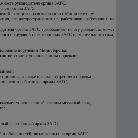
лжность руководителя органа ЗАГС.
телем органа ЗАГС.
лений юстиции по согласованию с Министерством.
ения, не распространяются на работников, работавших на
одителя органа ЗАГС требованиям, на эту должность может
ного и трудовой стаж в органах ЗАГС не менее
одного года
,
выполнение поручений Министерства;
в соответствии с установленным порядком;
тайной;
сциплины, а также правил внутреннего порядка;
тношении работников органа ЗАГС;
одлевает установленный законом месячный срок;
тов;
диный электронный архив ЗАГС".
й и обязанностей, возложенных на орган ЗАГС.