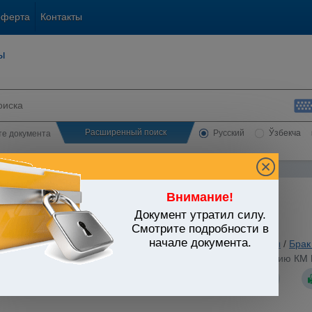
оферта
Контакты
ы
Расширенный поиск
Русский
Ўзбекча
сте документа
Внимание!
Документ утратил силу.
ЬСТВО УЗБЕКИСТАНА
Смотрите подробности в
начале документа.
анское и семейное законодательство
/
Утратившие силу акты
/
Брак
 актов гражданского состояния (Приложение к Постановлению КМ РУ