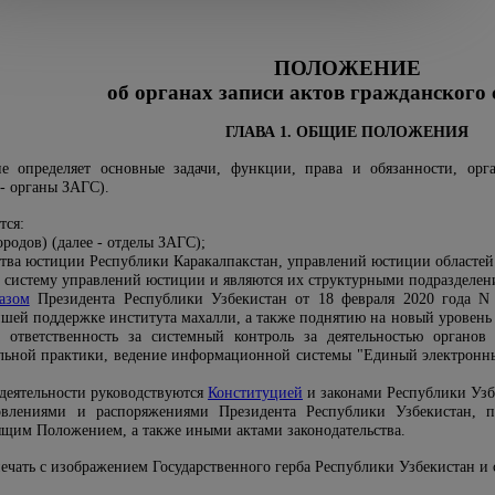
ПОЛОЖЕНИЕ
об органах записи актов гражданского 
ГЛАВА 1. ОБЩИЕ ПОЛОЖЕНИЯ
е определяет основные задачи, функции, права и обязанности, орг
 - органы ЗАГС).
тся:
родов) (далее - отделы ЗАГС);
ва юстиции Республики Каракалпакстан, управлений юстиции областей и
в систему управлений юстиции и являются их структурными подразделен
азом
Президента Республики Узбекистан от 18 февраля 2020 года N
йшей поддержке института махалли, а также поднятию на новый уровен
т ответственность за системный контроль за деятельностью органо
ьной практики, ведение информационной системы "Единый электронны
 деятельности руководствуются
Конституцией
и законами Республики Узб
новлениями и распоряжениями Президента Республики Узбекистан,
ящим Положением, а также иными актами законодательства.
ечать с изображением Государственного герба Республики Узбекистан и 