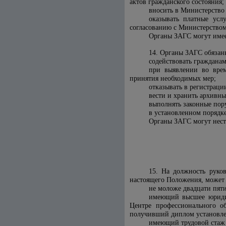
актов гражданского состояния;
вносить в Министерство
оказывать платные усл
согласованию с Министерством
Органы ЗАГС могут имее
14. Органы ЗАГС обязан
содействовать гражданам
при выявлении во врем
принятия необходимых мер;
отказывать в регистраци
вести и хранить архивн
выполнять законные пор
в установленном порядке
Органы ЗАГС могут нести
15. На должность руко
настоящего Положения, может 
не моложе двадцати пяти
имеющий высшее юридич
Центре профессионального о
получивший диплом установле
имеющий трудовой стаж н