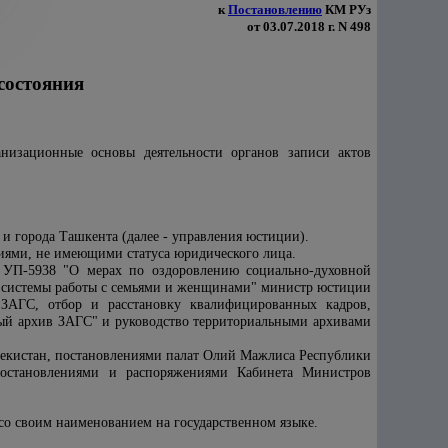
к
Постановлению
КМ РУз
от 03.07.2018 г. N 498
состояния
анизационные основы деятельности органов записи актов
 города Ташкента (далее - управления юстиции).
иями, не имеющими статуса юридического лица.
 УП-5938 "О мерах по оздоровлению социально-духовной
ь системы работы с семьями и женщинами" министр юстиции
в ЗАГС, отбор и расстановку квалифицированных кадров,
й архив ЗАГС" и руководство территориальными архивами
екистан, постановлениями палат Олий Мажлиса Республики
 постановлениями и распоряжениями Кабинета Министров
со своим наименованием на государственном языке.