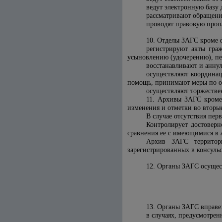
ведут электронную базу 
рассматривают обращени
проводят правовую пропа
10. Отделы ЗАГС кроме
регистрируют акты граж
усыновлению (удочерению), пе
восстанавливают и аннул
осуществляют координац
помощь, принимают меры по об
осуществляют торжестве
11. Архивы ЗАГС кром
изменения и отметки во вторые
В случае отсутствия пер
Контролирует достовер
сравнения ее с имеющимися в 
Архив ЗАГС территори
зарегистрированных в консуль
12. Органы ЗАГС осущес
13. Органы ЗАГС вправе
в случаях, предусмотрен