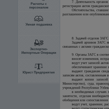
7. Деятельность органо
Расчеты с
регистрации актов гражданско
персоналом
Обстоятельства, ставши
разглашению или опубликовани
Умная подшивка
8. Задачей отделов ЗАГС
Задачей архивов ЗАГС я
связанных с актами гражданско
Экспортно-
Импортные Операции
9. Органы ЗАГС в соотв
вносят изменения, испра
ведут учет записей актов
обеспечивают хранение з
выдают гражданам свиде
Юрист Предприятия
записям актов, составленным 
выдают копии записе
Министерство)
, суда, правоо
учреждений Республики Узбеки
в необходимых случаях 
занятости, отделам внебюдже
обобщения или сопоставления 
ведут учет, хранение, р
ведут статистические о