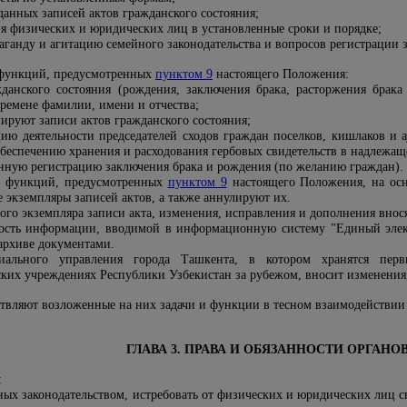
данных записей актов гражданского состояния;
я физических и юридических лиц в установленные сроки и порядке;
ганду и агитацию семейного законодательства и вопросов регистрации з
 функций, предусмотренных
пунктом 9
настоящего Положения:
данского состояния (рождения, заключения брака, расторжения брака
ремене фамилии, имени и отчества;
ируют записи актов гражданского состояния;
ию деятельности председателей сходов граждан поселков, кишлаков и 
еспечению хранения и расходования гербовых свидетельств в надлежащ
нную регистрацию заключения брака и рождения (по желанию граждан)
.
е функций, предусмотренных
пунктом 9
настоящего Положения, на ос
 экземпляры записей актов, а также аннулируют их.
вого экземпляра записи акта, изменения, исправления и дополнения внося
ность информации, вводимой в информационную систему "Единый эле
архиве документами.
ального управления города Ташкента, в котором хранятся первы
ских учреждениях Республики Узбекистан за рубежом, вносит изменения,
твляют возложенные на них задачи и функции в тесном взаимодействии
ГЛАВА 3. ПРАВА И ОБЯЗАННОСТИ ОРГАНОВ
:
ных законодательством, истребовать от физических и юридических лиц 