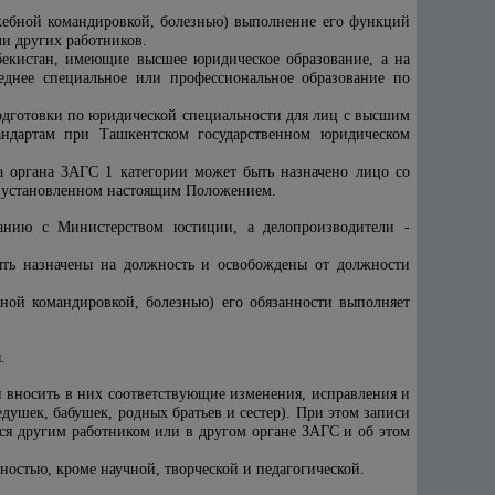
жебной командировкой, болезнью) выполнение его функций
ли других работников.
бекистан, имеющие высшее юридическое образование, а на
еднее специальное или профессиональное образование по
подготовки по юридической специальности для лиц с высшим
андартам при Ташкентском государственном юридическом
а органа ЗАГС 1 категории может быть назначено лицо со
, установленном настоящим Положением.
ванию с Министерством юстиции, а делопроизводители -
ыть назначены на должность и освобождены от должности
бной командировкой, болезнью) его обязанности выполняет
.
и вносить в них соответствующие изменения, исправления и
едушек, бабушек, родных братьев и сестер). При этом записи
я другим работником или в другом органе ЗАГС и об этом
ностью, кроме научной, творческой и педагогической.