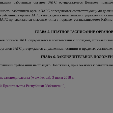
икации работников органов ЗАГС осуществляется Центром повыш
язанности работников органа ЗАГС определяются соответствующими долж
 работников органа ЗАГС утверждается начальниками управлений юсти
 ЗАГС присваиваются классные чины в порядке, устанавливаемом Кабин
ГЛАВА 5. ШТАТНОЕ РАСПИСАНИЕ ОРГАНОВ
иков органов ЗАГС определяется в соответствии с порядком, устанавлив
 органов ЗАГС утверждается управлением юстиции в пределах установлен
ГЛАВА 6. ЗАКЛЮЧИТЕЛЬНОЕ ПОЛОЖЕ
рушении требований настоящего Положения, привлекаются к ответственн
 законодательства (www.lex.uz), 3 июля 2018 г.
й Правительства Республики Узбекистан",