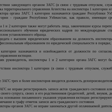
тствии заведующего органом ЗАГС (в связи с трудовым отпуском, слу
ка территориального управления Агентства на инспектора 1 категории и
ктора органа ЗАГС 1 категории назначаются граждане Республики Уз
гории - граждане Республики Узбекистан, как правило, имеющие ср
а 1 и 2 категории также могут работать лица, закончившие курсы пере
ессионального обучения юридических кадров по международным ст
плом установленного образца.
ндидата с высшим юридическим образованием на должность инспектор
фессиональным образованием по юридической специальности в порядке
категории назначаются и освобождаются от должности по согласо
управления юстиции.
аях руководитель, инспекторы 1 и 2 категории органа ЗАГС могут б
тствии инспектора 1 категории (в связи с трудовым отпуском, служе
е ЗАГС трех и более инспекторов вводится должность делопроизводителя
ЗАГС не вправе регистрировать записи актов гражданского состояния ил
своего супруга, своих и его родственников (родителей, детей, внуков, д
 на основании письменного указания
управления юстиции
регистрируютс
ечание в графу отметок записи акта гражданского состояния.
екторы органов ЗАГС не вправе заниматься другой оплачиваемой деятель