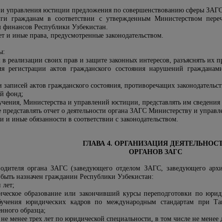
 и управления юстиции предложения по совершенствованию сферы ЗАГС
уги гражданам в соответствии с утвержденным
Министерством
переч
 финансов Республики Узбекистан.
т и иные права, предусмотренные законодательством.
ы:
 в реализации своих прав и защите законных интересов, разъяснять их п
я регистрации актов гражданского состояния нарушений гражданами
и записей актов гражданского состояния, противоречащих законодательст
ый фонд;
учения,
Министерства
и
управлений юстиции
, представлять им сведени
 представлять отчет о деятельности органа ЗАГС
Министерству и управ
 и иные обязанности в соответствии с законодательством.
ГЛАВА 4. ОРГАНИЗАЦИЯ ДЕЯТЕЛЬНОС
ОРГАНОВ ЗАГС
водителя органа ЗАГС (заведующего отделом ЗАГС, заведующего арх
быть назначен гражданин Республики Узбекистан:
 лет;
еское образование или закончивший курсы переподготовки по юриди
бучения юридических кадров по международным стандартам при Та
нного образца
;
е менее трех лет по юридической специальности, в том числе не менее 