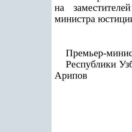
на заместителе
министра юстиции
Премьер-мини
Респу
Арипов