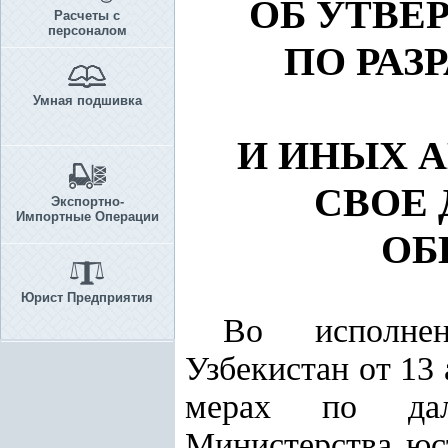
ОБ УТВЕ
Расчеты с
персоналом
ПО РАЗ
Умная подшивка
И ИНЫХ 
СВОЕ
Экспортно-
Импортные Операции
ОБ
Юрист Предприятия
Во исполн
Узбекистан от 13
мерах по даль
Министерства юс