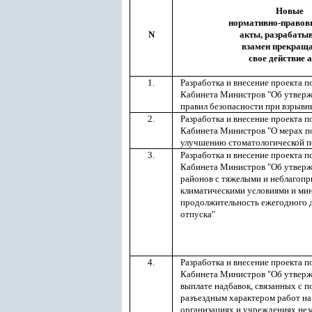
Новые
нормативно-правов
N
акты, разрабаты
взамен прекра
свое действие 
1.
Разработка и внесение проекта п
Кабинета Министров "Об утвер
правил безопасности при взрывн
2.
Разработка и внесение проекта п
Кабинета Министров "О мерах п
улучшению стоматологической 
3.
Разработка и внесение проекта п
Кабинета Министров "Об утвер
районов с тяжелыми и неблагоп
климатическими условиями и ми
продолжительность ежегодного 
отпуска"
4.
Разработка и внесение проекта п
Кабинета Министров "Об утвер
выплате надбавок, связанных с 
разъездным характером работ на
организациях и учреждениях нез