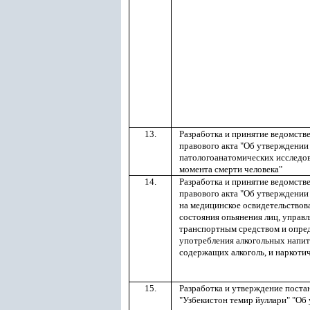
13.
Разработка и принятие ведомств
правового акта "Об утверждении
патологоанатомических исследо
момента смерти человека"
14.
Разработка и принятие ведомств
правового акта "Об утверждении
на медицинское освидетельствов
состояния опьянения лиц, упра
транспортным средством и опред
употребления алкогольных напитк
содержащих алкоголь
,
и наркотич
15.
Разработка и утверждение поста
"Узбекистон темир йуллари" "Об