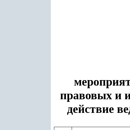
мероприя
правовых и 
действие
ве