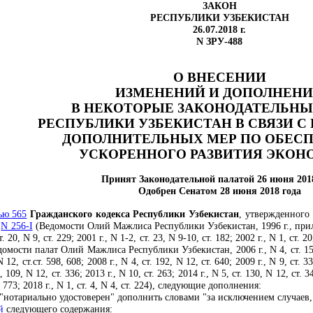
ЗАКОН
РЕСПУБЛИКИ УЗБЕКИСТАН
26.07.2018 г.
N ЗРУ-488
О ВНЕСЕНИИ
ИЗМЕНЕНИЙ И ДОПОЛНЕН
В НЕКОТОРЫЕ ЗАКОНОДАТЕЛЬНЫ
РЕСПУБЛИКИ УЗБЕКИСТАН В СВЯЗИ С
ДОПОЛНИТЕЛЬНЫХ МЕР ПО ОБЕС
УСКОРЕННОГО РАЗВИТИЯ ЭКОН
Принят Законодательной палатой 26 июня 201
Одобрен Сенатом 28 июня 2018 года
ью 565
Гражданского кодекса Республики Узбекистан
, утвержденного
а
N 256-I
(Ведомости Олий Мажлиса Республики Узбекистан, 1996 г., приложе
т. 20, N 9, ст. 229; 2001 г., N 1-2, ст. 23, N 9-10, ст. 182; 2002 г., N 1, ст. 20
едомости палат Олий Мажлиса Республики Узбекистан, 2006 г., N 4, ст. 154, N 
 12, ст.ст. 598, 608; 2008 г., N 4, ст. 192, N 12, ст. 640; 2009 г., N 9, ст. 33
, 109, N 12, ст. 336; 2013 г., N 10, ст. 263; 2014 г., N 5, ст. 130, N 12, ст. 34
т. 773; 2018 г., N 1, ст. 4, N 4, ст. 224), следующие дополнения:
"нотариально удостоверен" дополнить словами "за исключением случаев,
й
следующего содержания: