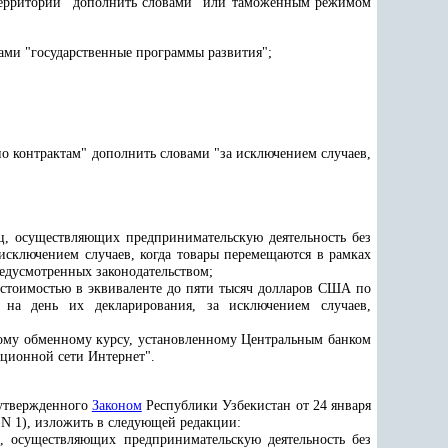
территории" дополнить словами "или таможенным режимом
ами "государственные программы развития";
о контрактам" дополнить словами "за исключением случаев,
, осуществляющих предпринимательскую деятельность без
исключением случаев, когда товары перемещаются в рамках
редусмотренных законодательством;
 стоимостью в эквиваленте до пяти тысяч долларов США по
на день их декларирования, за исключением случаев,
ному обменному курсу, установленному Центральным банком
ационной сети Интернет".
 утвержденного
Законом
Республики Узбекистан от 24 января
 N 1), изложить в следующей редакции:
, осуществляющих предпринимательскую деятельность без