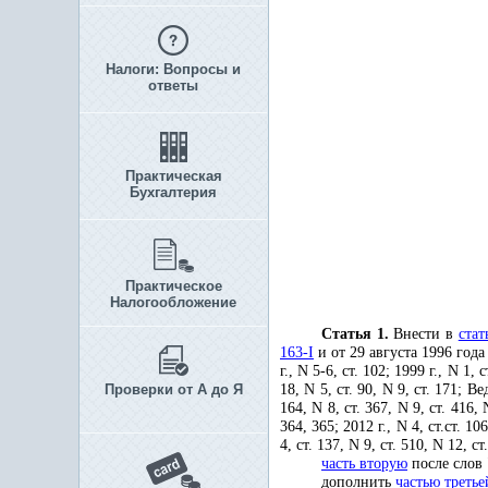
Налоги: Вопросы и
ответы
Практическая
Бухгалтерия
Практическое
Налогообложение
Статья 1.
Внести в
стат
163-I
и от 29 августа 1996 год
г., N 5-6, ст. 102; 1999 г., N 1, с
Проверки от А до Я
18, N 5, ст. 90, N 9, ст. 171; В
164, N 8, ст. 367, N 9, ст. 416, N
364, 365; 2012 г., N 4, ст.ст. 106
4, ст. 137, N 9, ст. 510, N 12, с
часть вторую
после слов 
дополнить
частью третье