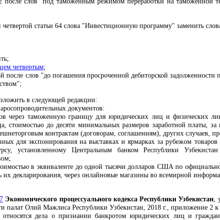
2 после слов "под таможенным режимом переработки на таможенной 
 четвертой статьи 64 слова "Инвестиционную программу" заменить слов
ть;
ацем четвертым
;
й после слов "до погашения просроченной дебиторской задолженности п
ством";
изложить в следующей редакции:
оваросопроводительных документов:
ов через таможенную границу для юридических лиц и физических лиц
а, стоимостью до десяти минимальных размеров заработной платы, за 
нешнеторговым контрактам (договорам, соглашениям), других случаев, п
нных для экспонирования на выставках и ярмарках за рубежом товаров
рсу, установленному Центральным банком Республики Узбекистан 
вом;
стоимостью в эквиваленте до одной тысячи долларов США по официаль
ь их декларирования, через онлайновые магазины во всемирной информ
7
Экономического процессуального кодекса Республики Узбекистан
,
ти палат Олий Мажлиса Республики Узбекистан, 2018 г., приложение 2 к
е относятся дела о признании банкротом юридических лиц и граждан