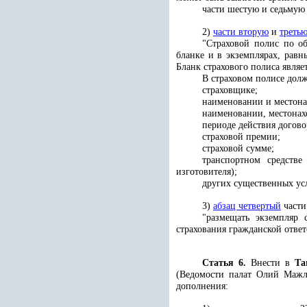
части шестую и седьмую
2)
части вторую
и
треть
"Страховой полис по об
бланке и в экземплярах, равн
Бланк страхового полиса явля
В страховом полисе долж
страховщике;
наименовании и местона
наименовании, местонахо
периоде действия догово
страховой премии;
страховой сумме;
транспортном средстве
изготовителя);
других существенных усл
3)
абзац четвертый
части
"размещать экземпляр 
страхования гражданской ответ
Статья 6.
Внести в
Т
(Ведомости палат Олий Мажли
дополнения: