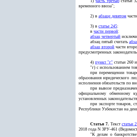
1)
часть третью
статьи 3
временного ввоза";
2) в
абзаце девятом
части
3) в
статье 245
:
в
части первой
:
абзац четвертый
исключи
абзац пятый считать
абз
абзац второй
части второ
предусмотренных законодатель
4)
пункт "г"
статьи 260 
"г) с использованием т
при перемещении товар
образования юридического лиц
исполнения обязательств по в
при вывозе предназначе
официальному обменному ку
установленных законодательст
при экспорте товаров, 
Республики Узбекистан на ден
Статья 7.
Текст
статьи 2
2018 года N ЗРУ-461 (Ведомос
"К делам о банкротств