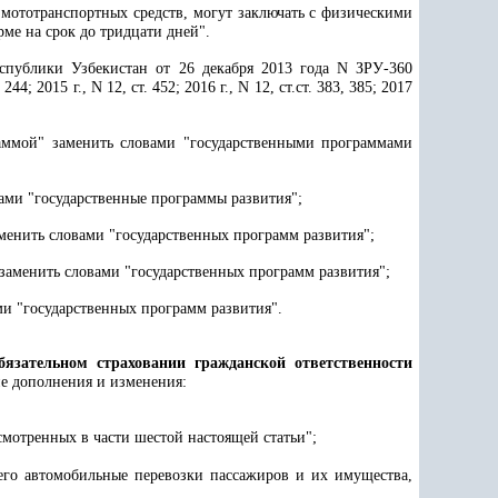
мототранспортных средств, могут заключать с физическими
ме на срок до тридцати дней".
публики Узбекистан от 26 декабря 2013 года N ЗРУ-360
 2015 г., N 12, ст. 452; 2016 г., N 12, ст.ст. 383, 385; 2017
аммой" заменить словами "государственными программами
ами "государственные программы развития";
менить словами "государственных программ развития";
заменить словами "государственных программ развития";
и "государственных программ развития".
бязательном страховании гражданской ответственности
ие дополнения и изменения:
смотренных в части шестой настоящей статьи";
щего автомобильные перевозки пассажиров и их имущества,