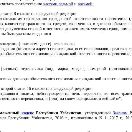
 считать соответственно
частями седьмой
и
восьмой
;
ю
статьи 8 изложить в следующей редакции:
язательному страхованию гражданской ответственности перевозчика (
ых количеству транспортных средств, включенных в договор обязательн
ется документом строгой отчетности, должен иметь учетную серию, номе
ны быть указаны сведения о:
хождении (почтовом адресе) перевозчика;
ждении (почтовом адресе) страховщика, всех его филиалов, средствах с
ра обязательного страхования гражданской ответственности перевозчика;
 (вагонах) перевозчика (вид, марка, модель, номерной (опознавате
овиях договора обязательного страхования гражданской ответственности
 второй статьи 16 изложить в следующей редакции:
страхового полиса, действующего на день перевозки, во всех транс
ственности перевозчика, и (или) на своем официальном веб-сайте".
аможенный
кодекс
Республики Узбекистан
, утвержденный
Законом
Ре
са Республики Узбекистан, 2016 г., приложение к N 1; 2017 г., N 9,