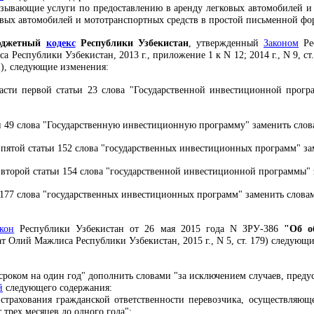
зывающие услуги по предоставлению в аренду легковых автомобилей и 
вых автомобилей и мототранспортных средств в простой письменной фор
юджетный
кодекс
Республики Узбекистан
, утвержденный
Законом
Рес
еспублики Узбекистан, 2013 г., приложение 1 к N 12; 2014 г., N 9, ст. 244;
ст.1), следующие изменения:
сти первой статьи 23 слова "Государственной инвестиционной прогр
и 49 слова "Государственную инвестиционную программу" заменить слов
пятой статьи 152 слова "государственных инвестиционных программ" за
второй статьи 154 слова "государственной инвестиционной программы" 
177 слова "государственных инвестиционных программ" заменить словам
кон
Республики Узбекистан от 26 мая 2015 года N ЗРУ-386
"Об о
т Олий Мажлиса Республики Узбекистан, 2015 г., N 5, ст. 179) следующ
сроком на один год" дополнить словами "за исключением случаев, преду
й
следующего содержания:
 страхования гражданской ответственности перевозчика, осуществляю
 трех месяцев до одного года";