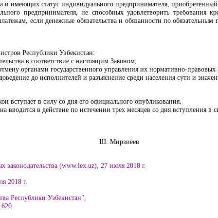
а и имеющих статус индивидуального предпринимателя, приобретенный 
льного предпринимателя, не способных удовлетворить требования кр
платежам, если денежные обязательства и обязанности по обязательны
стров Республики Узбекистан:
ельства в соответствие с настоящим Законом;
 отмену органами государственного управления их нормативно-правовых 
доведение до исполнителей и разъяснение среди населения сути и значен
он вступает в силу со дня его официального опубликования.
на вводится в действие по истечении трех месяцев со дня вступления в с
Узбекистан Ш. Мирзиёев
х законодательства (www.lex.uz),
27 июля
2018 г.
я 2018 г.
тва Республики Узбекистан",
. 620