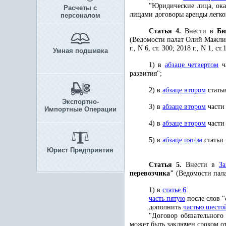
"Юридические лица, ока
Расчеты с
лицами договоры аренды легко
персоналом
Статья 4.
Внести в
Б
(Ведомости палат Олий Мажлиса Р
г., N 6, ст. 300; 2018 г., N 1, 
Умная подшивка
1) в
абзаце четвертом
ча
развития";
2) в
абзаце втором
стать
Экспортно-
3) в
абзаце втором
части 
Импортные Операции
4) в
абзаце втором
части 
5) в
абзаце пятом
статьи 
Юрист Предприятия
Статья 5.
Внести в
За
перевозчика"
(Ведомости пала
1) в
статье 6
:
часть пятую
после слов "
дополнить
частью шесто
"Договор обязательного
может быть заключен сроком от