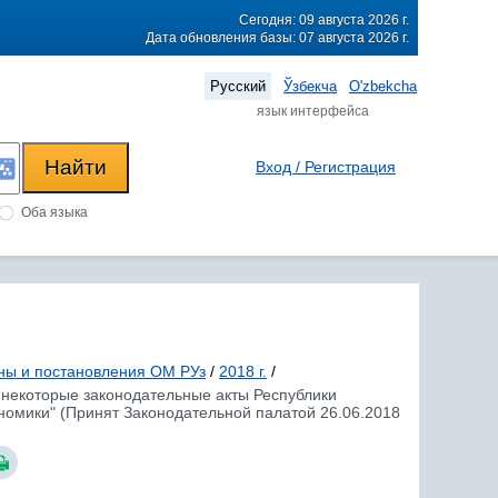
Сегодня: 09 августа 2026 г.
Дата обновления базы: 07 августа 2026 г.
Русский
Ўзбекча
O'zbekcha
язык интерфейса
Вход / Регистрация
Оба языка
ны и постановления ОМ РУз
/
2018 г.
/
в некоторые законодательные акты Республики
номики" (Принят Законодательной палатой 26.06.2018