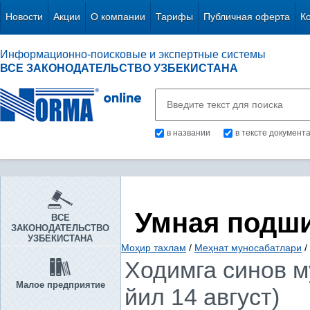
Новости
Акции
О компании
Тарифы
Публичная оферта
К
Информационно-поисковые и экспертные системы
ВСЕ ЗАКОНОДАТЕЛЬСТВО УЗБЕКИСТАНА
в названии
в тексте документ
Умная подш
ВСЕ
ЗАКОНОДАТЕЛЬСТВО
УЗБЕКИСТАНА
Моҳир тахлам
/
Меҳнат муносабатлари
/
Ходимга синов м
Малое предприятие
йил 14 август)