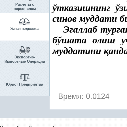
Расчеты с
ўтказишнинг ў
персоналом
синов муддати 
Эгаллаб турга
Умная подшивка
бўшата олиш 
муддатини
қ
анд
Экспортно-
Импортные Операции
Юрист Предприятия
Время: 0.0124