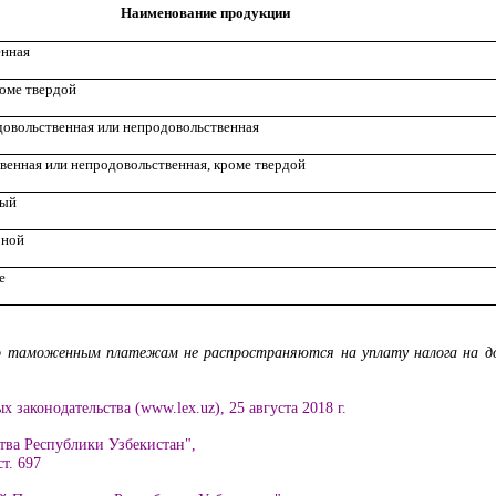
Наименование продукции
енная
оме твердой
овольственная или непродовольственная
енная или непродовольственная, кроме твердой
ный
рной
е
 таможенным платежам не распространяются на уплату налога на доб
 законодательства (www.lex.uz), 25 августа 2018 г.
тва Республики Узбекистан",
ст. 697