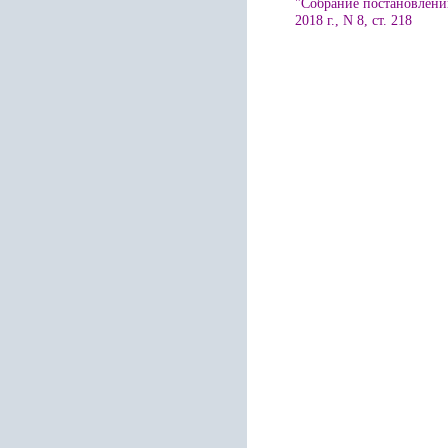
"Собрание постановлени
2018 г., N 8, ст. 218