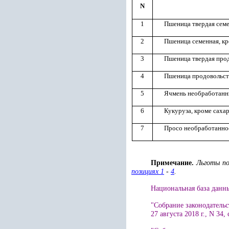
N
1
Пшеница твердая сем
2
Пшеница семенная, кр
3
Пшеница твердая прод
4
Пшеница продовольств
5
Ячмень необработан
6
Кукуруза, кроме саха
7
Просо необработанно
Примечание.
Льготы по
позициях 1
-
4
.
Национальная база данных
"Собрание законодательс
27 августа 2018 г., N 34, 