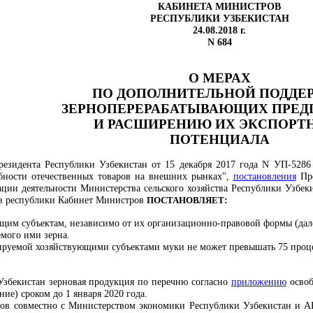
КАБИНЕТА МИНИСТРОВ
РЕСПУБЛИКИ УЗБЕКИСТАН
24.08.2018 г.
N 684
О МЕРАХ
ПО ДОПОЛНИТЕЛЬНОЙ ПОДДЕ
ЗЕРНОПЕРЕРАБАТЫВАЮЩИХ ПРЕД
И РАСШИРЕНИЮ ИХ ЭКСПОРТ
ПОТЕНЦИАЛА
езидента Республики Узбекистан от 15 декабря 2017 года N УП-5286
бности отечественных товаров на внешних рынках",
постановления
Пре
ции деятельности Министерства сельского хозяйства Республики Узбеки
ов республики Кабинет Министров
ПОСТАНОВЛЯЕТ
:
ющим субъектам, независимо от их организационно-правовой формы (дале
мого ими зерна.
ируемой хозяйствующими субъектами муки не может превышать 75 проце
Узбекистан зерновая продукция по перечню согласно
приложению
освоб
ие) сроком до 1 января 2020 года.
ов совместно с Министерством экономики Республики Узбекистан и АК