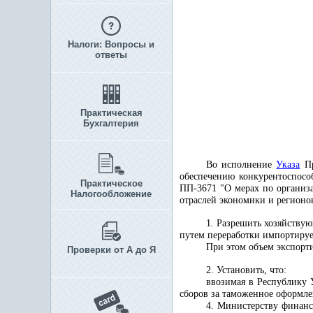
Налоги: Вопросы и
ответы
Практическая
Бухгалтерия
Во исполнение
Указа
Пр
обеспечению конкурентоспосо
Практическое
ПП-3671 "О мерах по организа
Налогообложение
отраслей экономики и регион
1. Разрешить хозяйству
путем переработки импортируе
При этом объем экспорт
Проверки от А до Я
2. Установить, что:
ввозимая в Республику 
сборов за таможенное оформлен
4. Министерству финанс