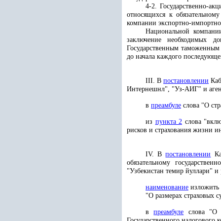
4-2. Государственно-ак
относящихся к обязательному
компании экспортно-импортног
Национальной компании
заключение необходимых до
Государственным таможенным 
до начала каждого последующег
III. В
постановлении
Каб
Интернешнл", "Уз-АИГ" и аген
в
преамбуле
слова "О стр
из
пункта 2
слова "вклю
рисков и страхования жизни и
IV. В
постановлении
Ка
обязательному государствен
"Узбекистан темир йуллари" и
наименование
изложить 
"О размерах страховых с
в
преамбуле
слова "О с
Государственного налогового 