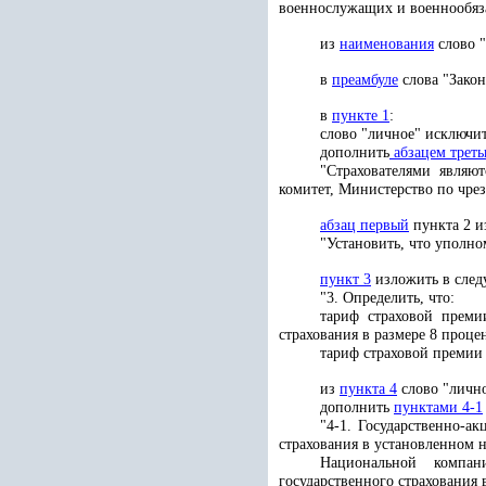
военнослужащих и военнообязан
из
наименования
слово 
в
преамбуле
слова "Закон
в
пункте 1
:
слово "личное" исключит
дополнить
абзацем трет
"Страхователями являю
комитет, Министерство по чре
абзац первый
пункта 2 и
"Установить, что уполн
пункт 3
изложить в след
"3. Определить, что:
тариф страховой преми
страхования в размере 8 процен
тариф страховой премии 
из
пункта 4
слово "лично
дополнить
пунктами 4-1
"4-1. Государственно-а
страхования в установленном н
Национальной компани
государственного страхования 