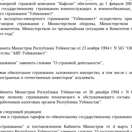
ционерной страховой компании "Кафолат" обеспечить до 1 февраля 2003
 государственному страхованию военнослужащих и военнообязанных,
о страхования "Узбекинвест".
 экспортно-импортного страхования "Узбекинвест" осуществить прие
говоров страхования с Министерством обороны, Министерством 
комитетом, Министерством по чрезвычайным ситуациям и Комитетом п
о года".
инета Министров Республики Узбекистан от 23 ноября 1994 г. N 565 "О
тства "АИГ-Узбекинвест":
аховании" заменить словами "О страховой деятельности";
чая обязательное страхование заложенного имущества, в том числе с о
ностранных и отечественных инвесторов" исключить.
бинета Министров Республики Узбекистан от 30 декабря 1994 г. N 
ному личному страхованию технического и обслуживающего состава
 работников налоговых органов Республики Узбекистан":
в следующей редакции:
умм и страховых тарифов по обязательному государственному страхован
траховании" и постановлением Кабинета Министров от 4 марта 1
комитета Республики Узбекистан" заменить словами "О государственной 