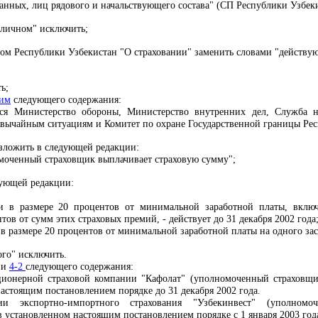
ных, лиц рядового и начальствующего состава" (СП Республики Узбекиста
"личном" исключить;
ом Республики Узбекистан "О страховании" заменить словами "действу
ь;
ьим
следующего содержания:
тся Министерство обороны, Министерство внутренних дел, Служба н
звычайным ситуациям и Комитет по охране Государственной границы Рес
зложить в следующей редакции:
омоченный страховщик выплачивает страховую сумму";
ующей редакции:
и в размере 20 процентов от минимальной заработной платы, включ
тов от сумм этих страховых премий, - действует до 31 декабря 2002 года
в размере 20 процентов от минимальной заработной платы на одного застр
го" исключить.
и
4-2
следующего содержания:
кционерной страховой компании "Кафолат" (уполномоченный страховщи
астоящим постановлением порядке до 31 декабря 2002 года.
и экспортно-импортного страхования "Узбекинвест" (уполномоч
в установленном настоящим постановлением порядке с 1 января 2003 год