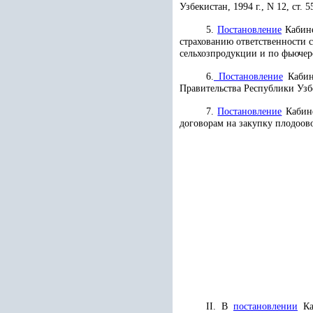
Узбекистан, 1994 г., N 12, ст. 5
5.
Постановление
Кабине
страхованию ответственности 
сельхозпродукции и по фьючерс
6.
Постановление
Кабине
Правительства Республики Узб
7.
Постановление
Кабине
договорам на закупку плодоов
II. В
постановлении
Каб