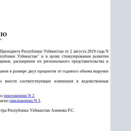
ИЮ
Г
Президента Республики Узбекистан от 2 августа 2019 года N
публики Узбекистан"
и в целях стимулирования развития
щиков, расширения их регионального представительства и
ания в размере двух процентов от годового объема выручки
ан внести соответствующие изменения в ведомственные
но
приложению N 2
.
ласно
приложению N 3
.
стра Республики Узбекистан Азимова Р.С.