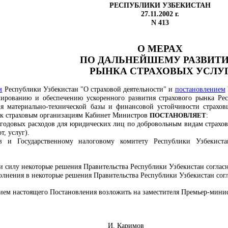
РЕСПУБЛИКИ УЗБЕКИСТАН
27.11.2002 г.
N 413
О МЕРАХ
ПО ДАЛЬНЕЙШЕМУ РАЗВИТ
РЫНКА СТРАХОВЫХ УСЛУ
м
Республики Узбекистан "О страховой деятельности" и
постановлением
ированию и обеспечению ускоренного развития страхового рынка Рес
ия материально-технической базы и финансовой устойчивости страхов
 к страховым организациям Кабинет Министров
ПОСТАНОВЛЯЕТ
:
 годовых расходов для юридических лиц по добровольным видам страхов
т, услуг).
в и Государственному налоговому комитету Республики Узбекист
и силу некоторые решения Правительства Республики Узбекистан соглас
олнения в некоторые решения Правительства Республики Узбекистан сог
нием настоящего Постановления возложить на заместителя Премьер-мини
стров
И. Каримов