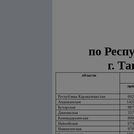
по Респ
г. Т
области
при
Республика Каракалпакстан
692
Андижанская
142
Бухарская
987
Джизакская
357
Кашкадарьинская
890
Навоийская
674
Наманганская
978