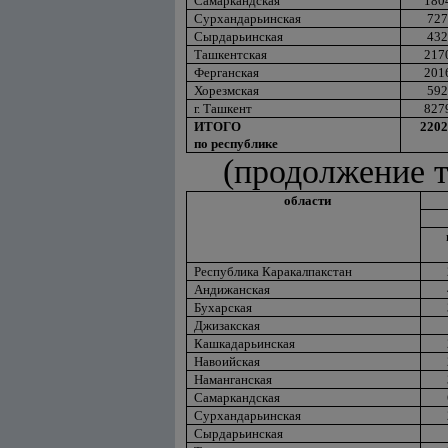
Самаркандская
180
Сурхандарьинская
727
Сырдарьинская
432
Ташкентская
217
Ферганская
201
Хорезмская
592
г. Ташкент
827
ИТОГО
2202
по республике
(продолжение 
области
Республика Каракалпакстан
Андижанская
Бухарская
Джизакская
Кашкадарьинская
Навоийская
Наманганская
Самаркандская
Сурхандарьинская
Сырдарьинская