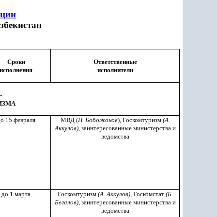
пции
збекистан
Сроки
Ответственные
исполнения
исполнители
-
ИЗМА
о 15 февраля
МВД (
П. Бобожонов
), Госкомтуризм
(А.
Аккулов),
заинтересованные министерства и
ведомства
до 1 марта
Госкомтуризм
(А. Аккулов),
Госкомстат
(Б.
Бегалов)
, заинтересованные министерства и
ведомства