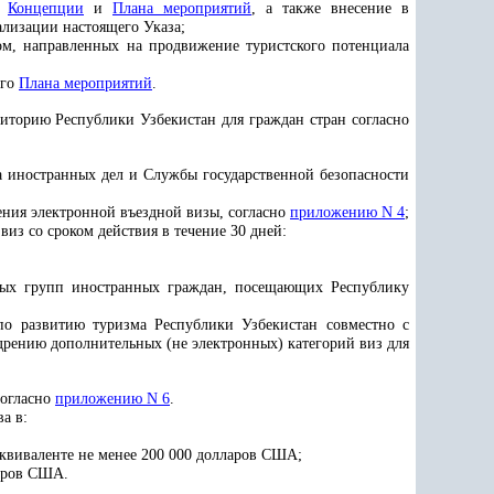
и
Концепции
и
Плана мероприятий
, а также внесение в
лизации настоящего Указа;
м, направленных на продвижение туристского потенциала
ого
Плана мероприятий
.
рриторию Республики Узбекистан для граждан стран согласно
а иностранных дел и Службы государственной безопасности
ения электронной въездной визы, согласно
приложению N 4
;
из со сроком действия в течение 30 дней:
ьных групп иностранных граждан, посещающих Республику
по развитию туризма Республики Узбекистан совместно с
рению дополнительных (не электронных) категорий виз для
согласно
приложению N 6
.
а в:
эквиваленте не менее 200 000 долларов США;
ларов США.