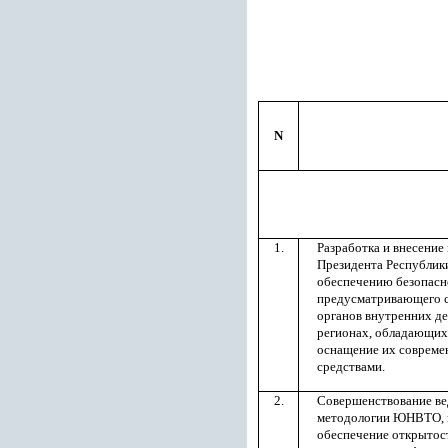
N
1.
Разработка и внесение
Президента Республик
обеспечению безопасно
предусматривающего с
органов внутренних де
регионах, обладающих
оснащение их совреме
средствами.
2.
Совершенствование вед
методологии ЮНВТО, п
обеспечение открытост