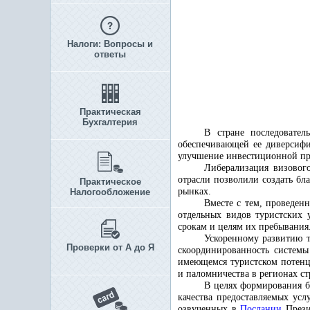
Налоги: Вопросы и
ответы
Практическая
Бухгалтерия
В стране последовател
обеспечивающей ее диверсифи
улучшение инвестиционной пр
Либерализация визового
отрасли позволили создать бл
Практическое
рынках.
Налогообложение
Вместе с тем, проведен
отдельных видов туристских
срокам и целям их пребывания
Ускоренному развитию т
Проверки от А до Я
скоординированность систем
имеющемся туристском потенци
и паломничества в регионах ст
В целях формирования б
качества предоставляемых ус
озвученных в
Послании
Прези