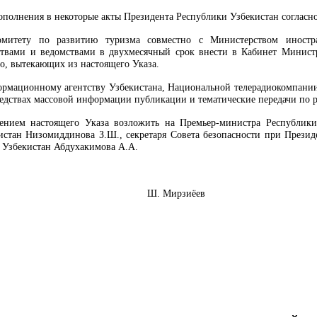
дополнения в некоторые акты Президента Республики Узбекистан согласн
комитету по развитию туризма совместно с Министерством иност
твами и ведомствами в двухмесячный срок внести в Кабинет Минист
во, вытекающих из настоящего Указа.
рмационному агентству Узбекистана, Национальной телерадиокомпании 
едствах массовой информации публикации и тематические передачи по р
нением настоящего Указа возложить на Премьер-министра Республик
истан Низомиддинова З.Ш., секретаря Совета безопасности при Презид
 Узбекистан Абдухакимова А.А.
Узбекистан Ш. Мирзиёев