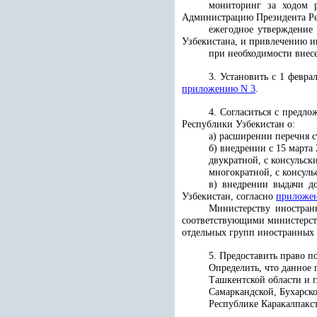
мониторинг за ходом 
Администрацию Президента Ре
ежегодное утверждение
Узбекистана, и привлечению и
при необходимости внес
3. Установить с 1 февра
приложению N 3
.
4. Согласиться с предл
Республики Узбекистан о:
а) расширении перечня с
б) внедрении с 15 марта
двукратной, с консульск
многократной, с консул
в) внедрении выдачи д
Узбекистан, согласно
приложе
Министерству иностран
соответствующими министерств
отдельных групп иностранных
5. Предоставить право п
Определить, что данное
Ташкентской области и г
Самаркандской, Бухарско
Республике Каракалпакст