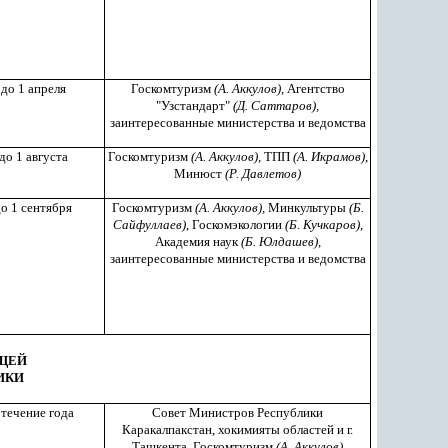
до 1 апреля
Госкомтуризм
(А. Аккулов),
Агентство
"Узстандарт"
(Д. Саттаров),
заинтересованные министерства и ведомства
до 1 августа
Госкомтуризм
(А. Аккулов),
ТПП
(А. Икрамов)
,
Минюст
(Р. Давлетов)
о 1 сентября
Госкомтуризм
(А. Аккулов),
Минкультуры
(Б.
Сайфуллаев)
, Госкомэкологии
(Б. Кучкаров)
,
Академия наук
(Б. Юлдашев)
,
заинтересованные министерства и ведомства
ЮЩЕЙ
ИКИ
 течение года
Совет Министров Республики
Каракалпакстан, хокимияты областей и г.
Ташкента, Госкомтуризм
(А. Аккулов)