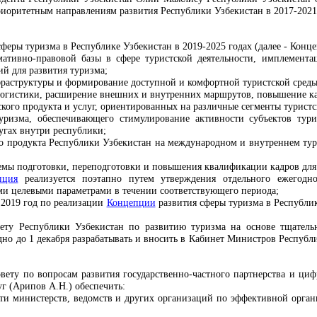
иоритетным направлениям развития Республики Узбекистан в 2017-2021
феры туризма в Республике Узбекистан в 2019-2025 годах (далее - Конц
мативно-правовой базы в сфере туристской деятельности, имплемент
ий для развития туризма;
фраструктуры и формирование доступной и комфортной туристской среды
логистики, расширение внешних и внутренних маршрутов, повышение ка
ого продукта и услуг, ориентированных на различные сегменты туристс
уризма, обеспечивающего стимулирование активности субъектов тури
угах внутри республики;
о продукта Республики Узбекистан на международном и внутреннем тур
емы подготовки, переподготовки и повышения квалификации кадров для 
пция
реализуется поэтапно путем утверждения отдельного ежегодн
и целевыми параметрами в течении соответствующего периода;
 2019 год по реализации
Концепции
развития сферы туризма в Республик
тету Республики Узбекистан по развитию туризма на основе тщател
но до 1 декабря разрабатывать и вносить в Кабинет Министров Респуб
ету по вопросам развития государственно-частного партнерства и цифр
уг (Арипов А.Н.)
обеспечить:
ти министерств, ведомств и других организаций по эффективной орга