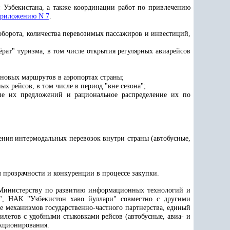
 Узбекистана, а также координации работ по привлечению
риложению N 7
.
борота, количества перевозимых пассажиров и инвестиций,
рат" туризма, в том числе открытия регулярных авиарейсов
 новых маршрутов в аэропортах страны;
х рейсов, в том числе в период "вне сезона";
ие их предложений и рациональное распределение их по
ения интермодальных перевозок внутри страны (автобусные,
 прозрачности и конкуренции в процессе закупки.
, Министерству по развитию информационных технологий и
и", НАК "Узбекистон хаво йуллари" совместно с другими
е механизмов государственно-частного партнерства, единый
летов с удобными стыковками рейсов (автобусные, авиа- и
нкционирования.