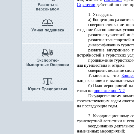
Расчеты с
Стратегии
действий по пяти пр
персоналом
1. Утвердить:
а) Концепцию развития с
совершенствование нор
создание благоприятных услов
Умная подшивка
развитие туристской ин
развитие транспортной 
диверсификацию туристск
развитие внутреннего т
потребностей в туристских усл
Экспортно-
продвижение туристског
Импортные Операции
для путешествия и отдыха;
совершенствование сист
Установить, что
Конце
направлениями и выполняемым
б) План мероприятий на
Юрист Предприятия
согласно
приложению N 2
.
Государственному коми
соответствующим годам ежегод
на последующие годы.
2.
Координационному сов
транспортной логистики и усл
координацию деятельнос
намеченных мероприятий;