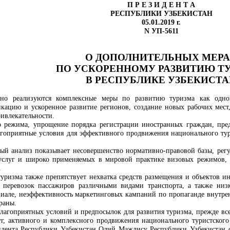
П Р Е З И Д Е Н Т А
РЕСПУБЛИКИ УЗБЕКИСТАН
05.01.2019 г.
N УП-5611
О ДОПОЛНИТЕЛЬНЫХ МЕР
ПО УСКОРЕННОМУ РАЗВИТИЮ Т
В РЕСПУБЛИКЕ УЗБЕКИСТ
ьно реализуются комплексные меры по развитию туризма как одно
кацию и ускоренное развитие регионов, создание новых рабочих мест,
ивлекательности.
 режима, упрощение порядка регистрации иностранных граждан, пред
агоприятные условия для эффективного продвижения национального тур
ный анализ показывает несовершенство нормативно-правовой базы, регу
 услуг и широко применяемых в мировой практике визовых режимов,
.
уризма также препятствует нехватка средств размещения и объектов ин
ы перевозок пассажиров различными видами транспорта, а также ни
але, неэффективность маркетинговых кампаний по пропаганде внутренн
раны.
лагоприятных условий и предпосылок для развития туризма, прежде все
луг, активного и комплексного продвижения национального туристског
дента Республики Узбекистан Олий Мажлису Республики Узбекистан от 