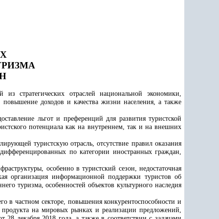
АХ
УРИЗМА
АН
й из стратегических отраслей национальной экономики,
 повышение доходов и качества жизни населения, а также
оставление льгот и преференций для развития туристской
истского потенциала как на внутреннем, так и на внешних
лирующей туристскую отрасль, отсутствие правил оказания
 дифференцированных по категории иностранных граждан,
фраструктуры, особенно в туристский сезон, недостаточная
зкая организация информационной поддержки туристов об
его туризма, особенностей объектов культурного наследия
го в частном секторе, повышения конкурентоспособности и
о продукта на мировых рынках и реализации предложений,
28 декабря 2018 года, а также в соответствии с задачами