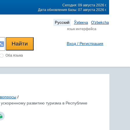
Сегодня: 09 августа 2026 г.
Дата обновления базы: 07 августа 2026 г.
Русский
Ўзбекча
O'zbekcha
язык интерфейса
Вход / Регистрация
Оба языка
вопросы
/
о ускоренному развитию туризма в Республике