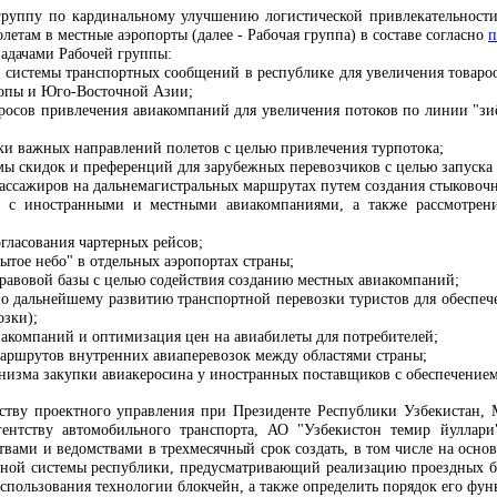
группу по кардинальному улучшению логистической привлекательности
етам в местные аэропорты (далее - Рабочая группа) в составе согласно
п
адачами Рабочей группы:
 системы транспортных сообщений в республике для увеличения товароо
ропы и Юго-Восточной Азии;
росов привлечения авиакомпаний для увеличения потоков по линии "зиё
ски важных направлений полетов с целью привлечения турпотока;
мы скидок и преференций для зарубежных перевозчиков с целью запуска
ассажиров на дальнемагистральных маршрутах путем создания стыковочны
в с иностранными и местными авиакомпаниями, а также рассмотрен
гласования чартерных рейсов;
тое небо" в отдельных аэропортах страны;
равовой базы с целью содействия созданию местных авиакомпаний;
по дальнейшему развитию транспортной перевозки туристов для обеспеч
зки);
иакомпаний и оптимизация цен на авиабилеты для потребителей;
маршрутов внутренних авиаперевозок между областями страны;
низма закупки авиакеросина у иностранных поставщиков с обеспечением
тству проектного управления при Президенте Республики Узбекистан
гентству автомобильного транспорта, АО "Узбекистон темир йуллар
вами и ведомствами в трехмесячный срок создать, в том числе на основ
тной системы республики, предусматривающий реализацию проездных би
спользования технологии блокчейн, а также определить порядок его фу