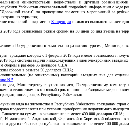
реализации министерствами, ведомствами и другими организациям
спублики Узбекистан ежеквартальной подробной информации о ходе реа
 "Дорожной карты" по проведению совместных мероприятий за рубежо
ностранных туристов;
ение изменений в параметры
Концепции
исходя из выполнения ежегодн
ля 2019 года безвизовый режим сроком на 30 дней со дня въезда на те
ожениями Государственного комитета по развитию туризма, Министерств
тран, граждане которых с 1 февраля 2019 года имеют возможность получ
 2019 года системы выдачи нижеследующих видов электронных въездных в
им сбором в размере 35 долларов США;
ьским сбором в размере 50 долларов США;
ополнительных (не электронных) категорий въездных виз для отдел
нию N 5
.
ных дел, Министерству внутренних дел, Государственному комитету 
ами и ведомствами в месячный срок принять необходимые меры по внед
 граждан, посещающих Республику Узбекистан.
олучения вида на жительство в Республике Узбекистан гражданам стран 
 право предоставляется при условии приобретения недвижимого имуществ
. Ташкенте на сумму - в эквиваленте не менее 400 000 долларов США;
й, Наманганской, Андижанской, Ферганской и Хорезмской областях - в 
ан и других областях республики - в эквиваленте не менее 100 000 дол