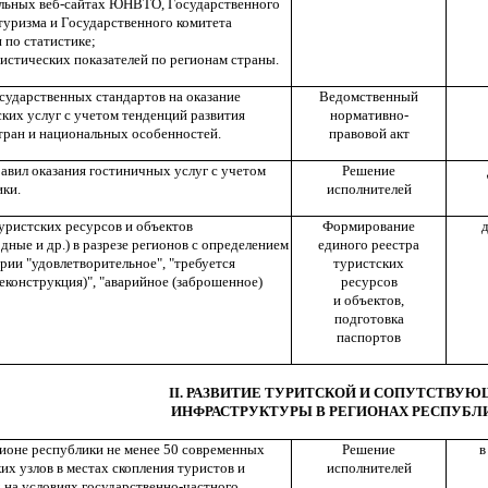
льных веб-сайтах ЮНВТО, Государственного
туризма и Государственного комитета
 по статистике;
истических показателей по регионам страны.
сударственных стандартов на оказание
Ведомственный
ких услуг с учетом тенденций развития
нормативно-
тран и национальных особенностей.
правовой акт
авил оказания гостиничных услуг с учетом
Решение
ки.
исполнителей
уристских ресурсов и объектов
Формирование
д
дные и др.) в разрезе регионов с определением
единого реестра
ории "удовлетворительное", "требуется
туристских
реконструкция)", "аварийное (заброшенное)
ресурсов
и объектов,
подготовка
паспортов
II. РАЗВИТИЕ ТУРИТСКОЙ И СОПУТСТВУ
ИНФРАСТРУКТУРЫ В РЕГИОНАХ РЕСПУБЛ
ионе республики не менее 50 современных
Решение
в
их узлов в местах скопления туристов и
исполнителей
 на условиях государственно-частного