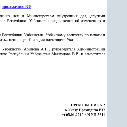
о
приложению N 8
.
ранных дел и Министерством внутренних дел, другими
ров Республики Узбекистан предложения об изменениях и
Республики Узбекистан, Узбекскому агентству по печати и
азъяснению целей и задач настоящего Указа.
и Узбекистан Арипова А.Н., руководителя Администрации
енте Республики Узбекистан Махмудова В.В. и заместителя
ПРИЛОЖЕНИЕ N 2
к Указу Президента РУз
от 05.01.2019 г. N УП-5611