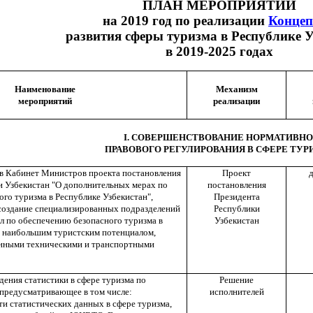
ПЛАН МЕРОПРИЯТИЙ
на 2019 год по реализации
Конце
развития сферы туризма в Республике У
в 2019-2025 годах
Наименование
Механизм
мероприятий
реализации
I. СОВЕРШЕНСТВОВАНИЕ НОРМАТИВНО
ПРАВОВОГО РЕГУЛИРОВАНИЯ В СФЕРЕ ТУР
 в Кабинет Министров проекта постановления
Проект
д
и Узбекистан "О дополнительных мерах по
постановления
го туризма в Республике Узбекистан",
Президента
оздание специализированных подразделений
Республики
л по обеспечению безопасного туризма в
Узбекистан
 наибольшим туристским потенциалом,
нными техническими и транспортными
ения статистики в сфере туризма по
Решение
редусматривающее в том числе:
исполнителей
и статистических данных в сфере туризма,