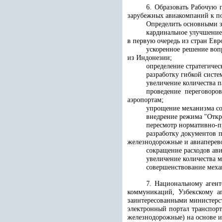
6. Образовать Рабочую 
зарубежных авиакомпаний к пол
Определить основными з
кардинальное улучшение
в первую очередь из стран Ев
ускоренное решение воп
из Индонезии;
определение стратегиче
разработку гибкой систе
увеличение количества п
проведение переговоро
аэропортам;
упрощение механизма со
внедрение режима "Откры
пересмотр нормативно-п
разработку документов 
железнодорожные и авиаперево
сокращение расходов ав
увеличение количества 
совершенствование меха
7. Национальному аген
коммуникаций, Узбекскому а
заинтересованными министерст
электронный портал транспор
железнодорожные) на основе и