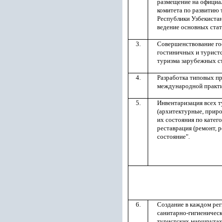
размещение на официа
комитета по развитию 
Республики Узбекистан
ведение основных стат
3.
Совершенствование го
гостиничных и туристс
туризма зарубежных с
4.
Разработка типовых пр
международной практи
5.
Инвентаризация всех т
(архитектурные, приро
их состояния по катег
реставрация (ремонт, 
состояние".
6.
Создание в каждом рег
санитарно-гигиеническ
туристских маршрутах