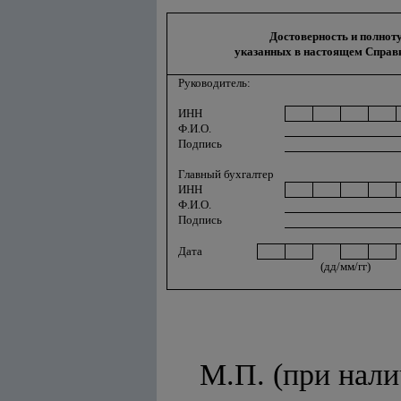
Достоверность и полноту
указанных в настоящем Справ
Руководитель:
ИНН
Ф.И.О.
Подпись
Главный бухгалтер
ИНН
Ф.И.О.
Подпись
Дата
(дд/мм/гг)
М.П. (при нали