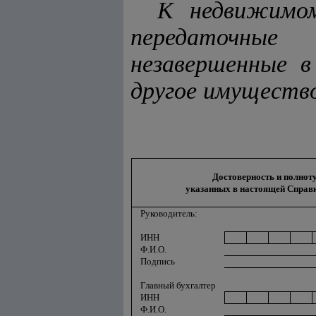
К недвижимом
передаточные
незавершенные 
другое имуществ
Достоверность и полноту
указанных в настояще
й
Справк
Руководитель:
ИНН
Ф.И.О.
Подпись
Главный бухгалтер
ИНН
Ф.И.О.