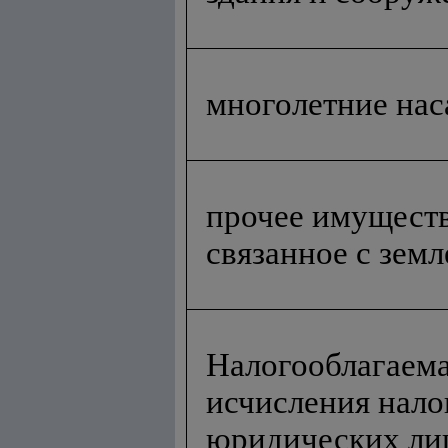
многолетние на
проч
е
е имущест
связанн
о
е с зем
Налогооблагаема
исчисления нало
юридических ли