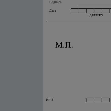
Подпись
Дата
(дд/мм/гг)
М.П.
ИНН