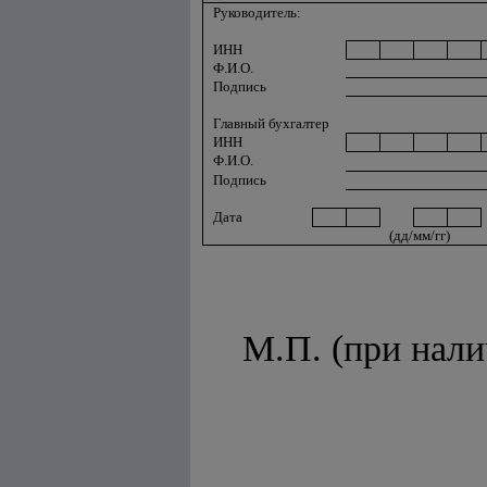
Руководитель:
ИНН
Ф.И.О.
Подпись
Главный бухгалтер
ИНН
Ф.И.О.
Подпись
Дата
(дд/мм/гг)
М.П. (при нали