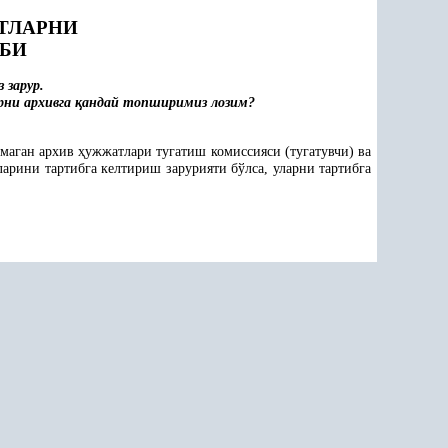
ТЛАРНИ
ИБИ
 зарур.
ни архивга
қ
андай топширимиз лозим?
амаган архив
ҳ
ужжатлари тугатиш комиссияси (тугатувчи) ва
арини тартибга келтириш зарурияти бўлса, уларни тартибга