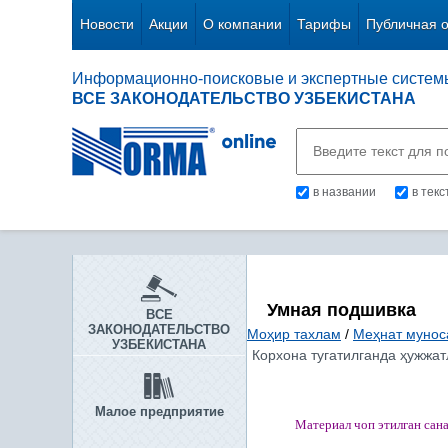
Новости
Акции
О компании
Тарифы
Публичная 
Информационно-поисковые и экспертные систем
ВСЕ ЗАКОНОДАТЕЛЬСТВО УЗБЕКИСТАНА
в названии
в тек
Умная подшивка
ВСЕ
ЗАКОНОДАТЕЛЬСТВО
Моҳир тахлам
/
Меҳнат мунос
УЗБЕКИСТАНА
Корхона тугатилганда ҳужжат
Малое предприятие
Материал чоп этилган
сан