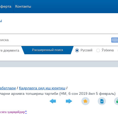
оферта
Контакты
ы
Расширенный поиск
Русский
Ўзбекча
сте документа
абатлари
/
Кадрларга оид иш юритиш
/
ларни архивга топшириш тартиби (НМ, 6-сон 2019 йил 5 февраль)
асига
ҳ
а
қ
и
қ
ийдир
*