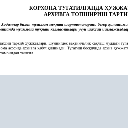
КОРХОНА ТУГАТИЛГАНДА
Ҳ
УЖЖА
АРХИВГА ТОПШИРИШ ТАРТ
. Ходимлар билан тузилган ме
ҳ
нат шартномаларини бекор
қ
илишимиз
аётганда муаммога тў
қ
наш келмасликлари учун шахсий йи
ғ
мажилдлар
 шахсий таркиб
ҳ
ужжатлари, шунингдек ва
қ
тинчалик са
қ
лаш муддати туг
нома асосида архивга
қ
абул
қ
илинади. Тугатиш бос
қ
ичида архив
ҳ
ужжатл
 томонидан ташкил
...