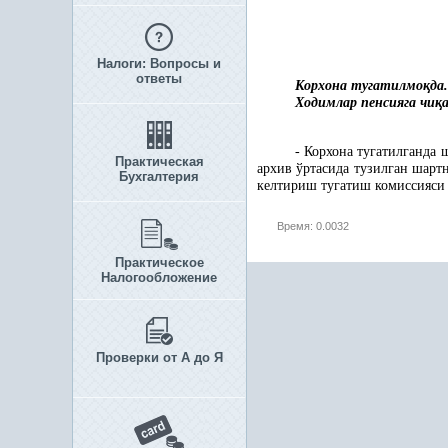
Налоги: Вопросы и
ответы
Корхона тугатилмо
қ
да
Ходимлар пенсияга чи
қ
- Корхона тугатилганда
Практическая
архив ўртасида тузилган шарт
Бухгалтерия
келтириш тугатиш комиссияси
Время: 0.0032
Практическое
Налогообложение
Проверки от А до Я