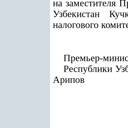
на заместителя П
Узбекистан Куч
налогового комит
Премьер-мини
Респу
Арипов