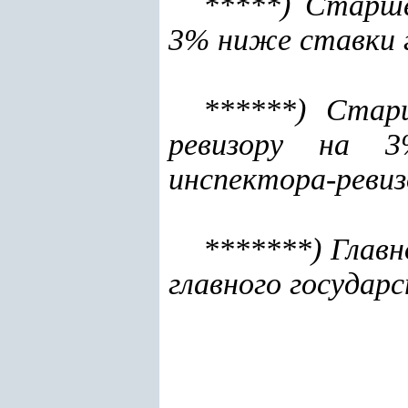
*****) Старше
3% ниже ставки г
******) Стар
ревизору на 3
инспектора-ревиз
*******) Глав
главного государ