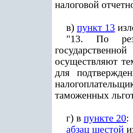
налоговой отчетн
в)
пункт 13
изл
"13. По рез
государственн
осуществляют тем
для подтвержден
налогоплательщ
таможенных льгот
г) в
пункте 20
:
абзац шестой
и