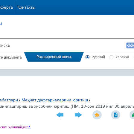
оферта
Контакты
ы
Расширенный поиск
Русский
Ўзбекча
сте документа
абатлари
/
Меҳнат дафтарчаларини юритиш
/
ийлаштириш ва ҳисобини юритиш (НМ, 18-сон 2019 йил 30 апрель
асига
ҳ
а
қ
и
қ
ийдир
*