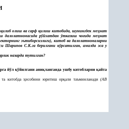
И
л
қ
илиб олиш ва сарф
қ
илиш китобида, шунингдек ме
ҳ
нат
ш далолатномасида рўйхатдан ўтказиш чо
ғ
ида ме
ҳ
нат
спекторнинг эътиборсизлиги), китоб ва далолатномаларни
и Шарипов С.К.га берилгани кўрсатилган, амалда эса у
арлик назарда тутилган?
арга йўл
қ
ўйилгани ани
қ
ланганда ушбу китобларни
қ
айта
3 та китобда
ҳ
исобини юритиш ор
қ
али таъминланади
(
АВ