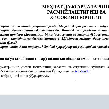
МЕ
Ҳ
НАТ ДАФТАРЧАЛАРИН
РАСМИЙЛАШТИРИШ ВА
Ҳ
ИСОБИНИ
ЮРИТИШ
ларини олиш чо
ғ
ида уларнинг
ҳ
исоби Ме
ҳ
нат дафтарчаларини
қ
абу
и
қ
ариш далолатномасида юритилади. Китобда ва
ҳ
исобдан чи
қ
ари
а
қ
ами нотў
ғ
ри кўрсатилган бўлса (ассистент ва кадрлар бўйича ин
учун, китоблар ва далолатномада Т 123456-сон ме
ҳ
нат дафтарчас
лган бўлса?
ларни
қ
айта ёзиш шартми? Бундай
ҳ
у
қ
у
қ
бузарлик учун
қ
андай жавобг
ини
қ
абул
қ
илиб олиш ва сарф
қ
илиш китобларида техник хатоликл
арчаларининг
ҳ
исоби юритилиши,
ҳ
аракати ва са
қ
ланиши
қ
уйидаги 
2-сон
билан рўйхатдан ўтказилган Йўри
қ
номанинг
6.1-банди
):
и
қ
абул
қ
илиб олиш
(Йўри
қ
номага
...