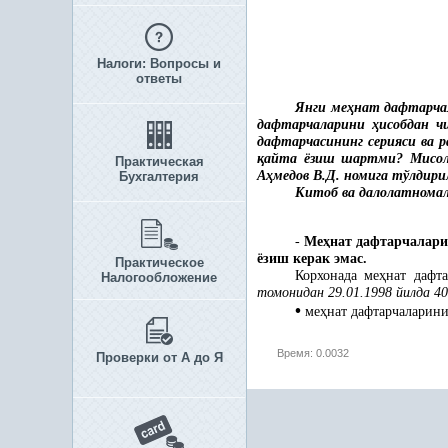
Налоги: Вопросы и
ответы
Янги ме
ҳ
нат дафтарча
дафтарчаларини
ҳ
исобдан ч
дафтарчасининг серияси ва р
қ
айта ёзиш шартми? Мисол 
Практическая
А
ҳ
медов В.Д. номига тўлдири
Бухгалтерия
Китоб ва далолатнома
-
Ме
ҳ
нат дафтарчалар
ёзиш керак эмас.
Практическое
Корхонада ме
ҳ
нат дафт
Налогообложение
томонидан 29.01.1998 йилда 40
•
ме
ҳ
нат дафтарчаларин
Время: 0.0032
Проверки от А до Я