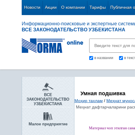
Новости
Акции
О компании
Тарифы
Публичная 
Информационно-поисковые и экспертные систем
ВСЕ ЗАКОНОДАТЕЛЬСТВО УЗБЕКИСТАНА
в названии
в тек
Умная подшивка
ВСЕ
ЗАКОНОДАТЕЛЬСТВО
Моҳир тахлам
/
Меҳнат мунос
УЗБЕКИСТАНА
Меҳнат дафтарчаларини расм
Малое предприятие
Материал чоп этилган
сан