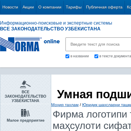
Новости
Акции
О компании
Тарифы
Публичная оферта
К
Информационно-поисковые и экспертные системы
ВСЕ ЗАКОНОДАТЕЛЬСТВО УЗБЕКИСТАНА
в названии
в тексте документ
Умная подш
ВСЕ
ЗАКОНОДАТЕЛЬСТВО
УЗБЕКИСТАНА
Моҳир тахлам
/
Юридик шахсларни ташки
Фирма логотипи 
Малое предприятие
маҳсулоти сифат