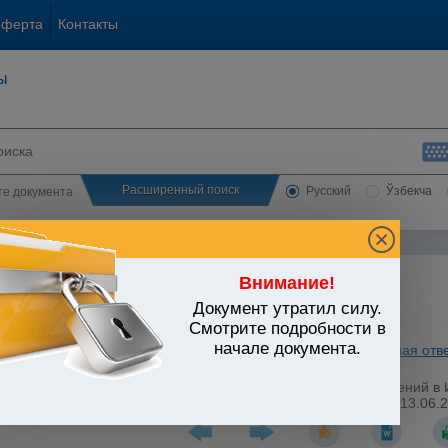
оферта
Контакты
ы
Расширенный поиск
Русский
Ўзбекча
сте документа
Внимание!
Документ утратил силу.
ЬСТВО УЗБЕКИСТАНА
Смотрите подробности в
начале документа.
а правопорядка. Безопасность. Административная и уголовная отв
дел от 04.05.2019 г. N 120 "О внесении изменений и дополнений в
оде Ташкенте и Ташкентской области" (Зарегистрирован МЮ 13.06.20