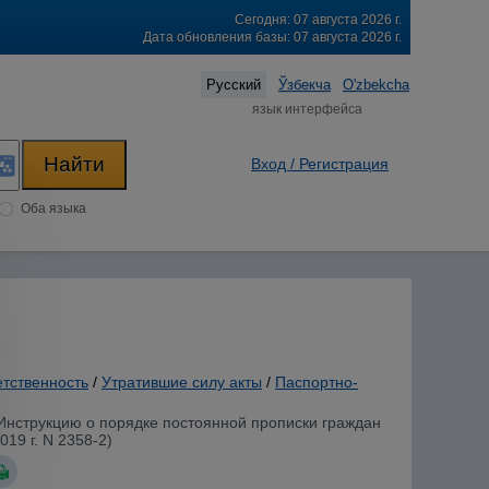
Сегодня: 07 августа 2026 г.
Дата обновления базы: 07 августа 2026 г.
Русский
Ўзбекча
O'zbekcha
язык интерфейса
Вход / Регистрация
Оба языка
етственность
/
Утратившие силу акты
/
Паспортно-
 Инструкцию о порядке постоянной прописки граждан
19 г. N 2358-2)