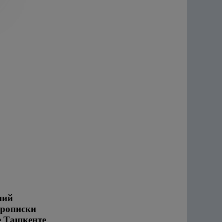
ний
прописки
е Ташкенте