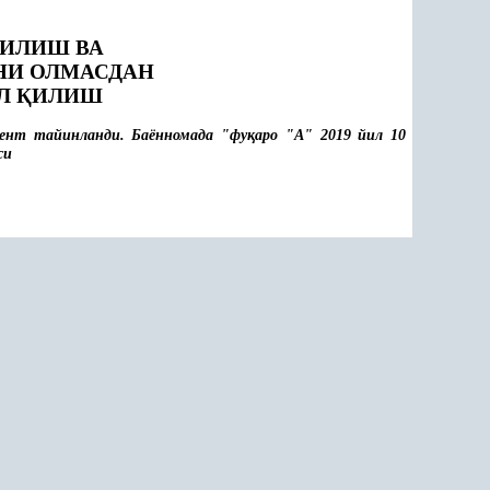
ИЛИШ ВА
НИ ОЛМАСДАН
УЛ
Қ
ИЛИШ
дент тайинланди. Баённомада "фу
қ
аро "А" 2019 йил 10
си