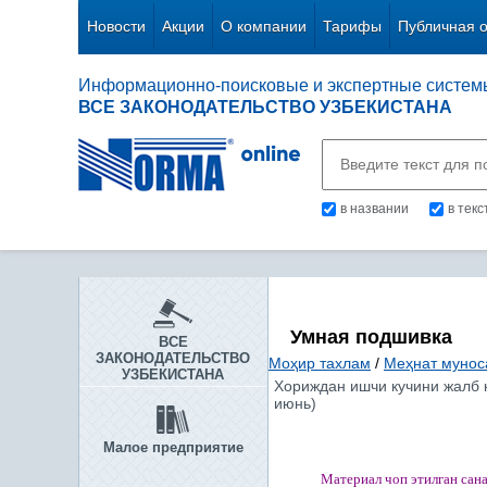
Новости
Акции
О компании
Тарифы
Публичная 
Информационно-поисковые и экспертные систем
ВСЕ ЗАКОНОДАТЕЛЬСТВО УЗБЕКИСТАНА
в названии
в тек
Умная подшивка
ВСЕ
ЗАКОНОДАТЕЛЬСТВО
Моҳир тахлам
/
Меҳнат мунос
УЗБЕКИСТАНА
Хориждан ишчи кучини жалб 
июнь)
Малое предприятие
Материал чоп этилган
сан