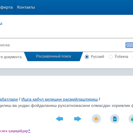
оферта
Контакты
ы
Расширенный поиск
Русский
Ўзбекча
сте документа
абатлари
/
Ишга қабул қилишни расмийлаштириш
/
қилиш ва ундан фойдаланиш рухсатномасини олмасдан хорижлик ф
асига
ҳ
а
қ
и
қ
ийдир
*