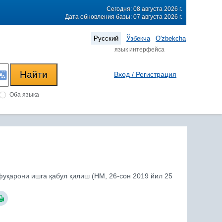
Сегодня: 08 августа 2026 г.
Дата обновления базы: 07 августа 2026 г.
Русский
Ўзбекча
O'zbekcha
язык интерфейса
Вход / Регистрация
Оба языка
уқарони ишга қабул қилиш (НМ, 26-сон 2019 йил 25