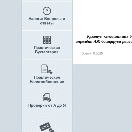
Налоги: Вопросы и
ответы
Кузатув кенгашининг 
апрелдан АЖ бош
қ
аруви раис
Практическая
Бухгалтерия
Время: 0.0025
Практическое
Налогообложение
Проверки от А до Я