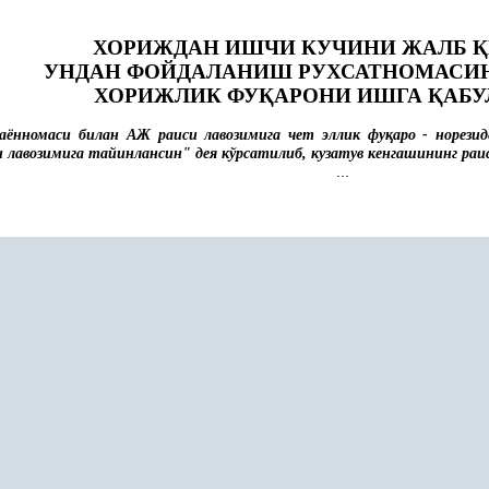
ХОРИЖДАН ИШЧИ КУЧИНИ ЖАЛБ
Қ
УНДАН ФОЙДАЛАНИШ РУХСАТНОМАСИ
ХОРИЖЛИК ФУ
Қ
АРОНИ ИШГА
Қ
АБ
баённомаси билан АЖ раиси лавозимига чет эллик фу
қ
аро - норези
и лавозимига тайинлансин" дея кўрсатилиб, кузатув кенгашининг раи
...