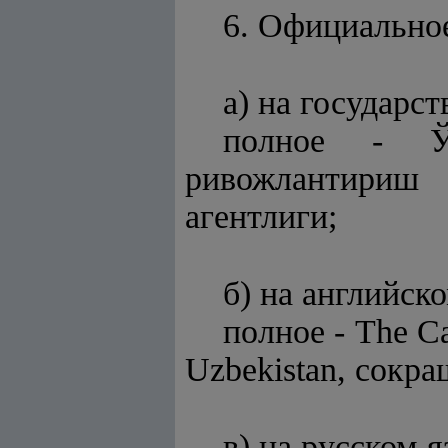
6. Официально
а) на государс
полное - Ўз
ривожлантириш
агентлиги;
б) на английск
полное - The Ca
Uzbekistan, сокр
в) на русском я