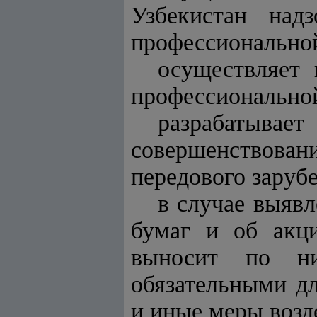
Узбекистан над
профессиональной
осуществляет
профессиональной
разрабатывае
совершенствов
передового заруб
в случае выяв
бумаг и об акц
выносит по ни
обязательными д
и иные меры возде