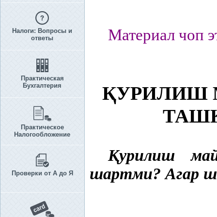
Материал чоп э
Налоги: Вопросы и
ответы
Практическая
Бухгалтерия
Қ
УРИЛИШ 
ТАШ
Практическое
Налогообложение
Қ
урилиш ма
шартми? Агар ш
Проверки от А до Я