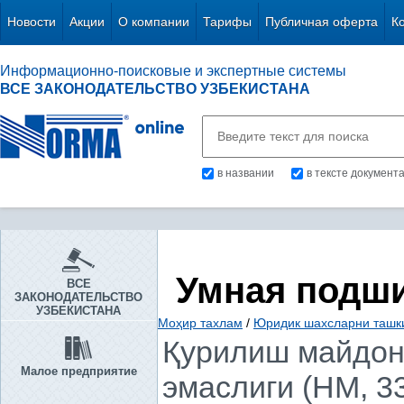
Новости
Акции
О компании
Тарифы
Публичная оферта
К
Информационно-поисковые и экспертные системы
ВСЕ ЗАКОНОДАТЕЛЬСТВО УЗБЕКИСТАНА
в названии
в тексте документ
Умная подш
ВСЕ
ЗАКОНОДАТЕЛЬСТВО
УЗБЕКИСТАНА
Моҳир тахлам
/
Юридик шахсларни ташки
Қурилиш майдон
Малое предприятие
эмаслиги (НМ, 33