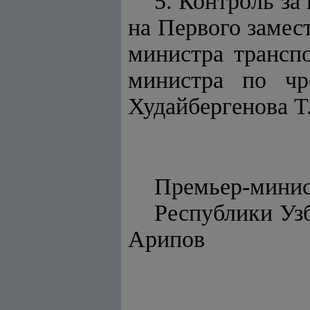
5. Контроль за
на Первого замес
министра трансп
министра по чр
Худайбергенова Т
Премьер-мини
Респу
Арипов