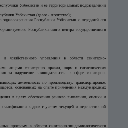
еспублики Узбекистан и ее территориальных подразделений
ублики Узбекистан (далее - Агентство);
а здравоохранения Республики Узбекистан с передачей его
организуемого Республиканского центра государственного
о и хозяйственного управления в области санитарно-
кими лицами санитарных правил, норм и гигиенических
ия за нарушение законодательства в сфере санитарно-
вляющих деятельность по производству, транспортировке,
андартов, основанных на опыте применения международных
дения в целях обеспечения раннего выявления, оценки и
я квалификации кадров с учетом текущей и перспективной
 иных программ в области санитарно-эпидемиологического