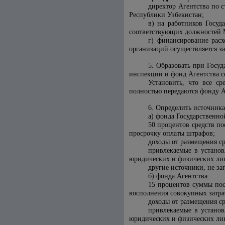
директор Агентства по 
Республики Узбекистан;
в) на работников Госуд
соответствующих должностей 
г) финансирование рас
организаций осуществляется за
5. Образовать при Госу
инспекции и фонд Агентства с
Установить, что все ср
полностью передаются фонду А
6. Определить источник
а) фонда Государственн
50 процентов средств п
просрочку оплаты штрафов;
доходы от размещения ср
привлекаемые в установ
юридических и физических ли
другие источники, не за
б) фонда Агентства:
15 процентов суммы по
восполнения совокупных затра
доходы от размещения ср
привлекаемые в установ
юридических и физических ли