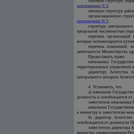
типовую структуру упра
приложению N 3
;
типовую структуру район
организационную структ
приложению N 5
;
структуру центрального
предельной численностью упра
перечень организаций 
которых оптимизируется путем
перечень изменений, 
деятельности Министерства зд
Предоставить право:
начальнику Государств
территориальных управлений в
директору Агентства 
центрального аппарата Агентс
4. Установить, что:
а) начальник Государст
должность и освобождается от
заместитель начальника
начальник Государствен
к министру и заместителю мин
б) директор Агентства
освобождается от должности П
заместители директора 
министра здравоохранения Рес