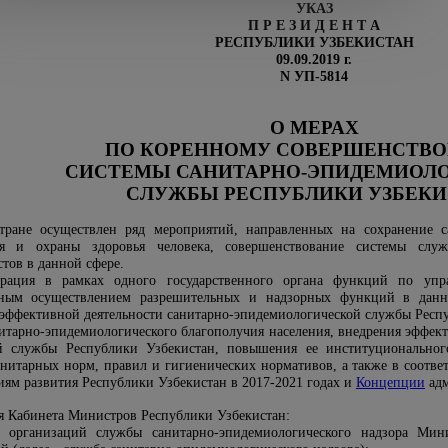
УКАЗ
П Р Е З И Д Е Н Т А
РЕСПУБЛИКИ УЗБЕКИСТАН
09.09.2019 г.
N УП-5814
О МЕРАХ
ПО КОРЕННОМУ СОВЕРШЕНСТВ
СИСТЕМЫ САНИТАРНО-ЭПИДЕМИОЛ
СЛУЖБЫ РЕСПУБЛИКИ УЗБЕК
тране осуществлен ряд мероприятий, направленных на сохранение са
я и охраны здоровья человека, совершенствование системы служб
тов в данной сфере.
трация в рамках одного государственного органа функций по упра
нным осуществлением разрешительных и надзорных функций в данн
эффективной деятельности санитарно-эпидемиологической службы Респу
нитарно-эпидемиологического благополучия населения, внедрения эффек
ой службы Республики Узбекистан, повышения ее институциональног
анитарных норм, правил и гигиенических нормативов, а также в соотве
ям развития Республики Узбекистан в 2017-2021 годах
и
Концепции
ад
я Кабинета Министров Республики Узбекистан:
 организаций службы санитарно-эпидемиологического надзора Мин