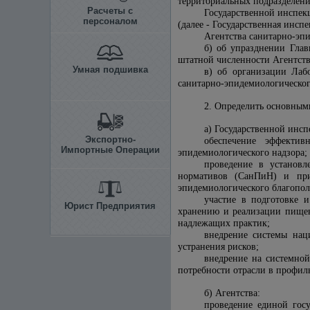
территориальных подразделени
Расчеты с
Государственной инспек
персоналом
(далее - Государственная инспе
Агентства санитарно-эпи
б) об упразднении Глав
штатной численности Агентств
Умная подшивка
в) об организации Лабо
санитарно-эпидемиологическог
2. Определить основным
а) Государственной инсп
Экспортно-
обеспечение эффектив
Импортные Операции
эпидемиологического надзора;
проведение в установ
нормативов (СанПиН) и при
эпидемиологического благопол
участие в подготовке и
Юрист Предприятия
хранению и реализации пищев
надлежащих практик;
внедрение системы нац
устранения рисков;
внедрение на системно
потребности отрасли в профил
б) Агентства:
проведение единой гос