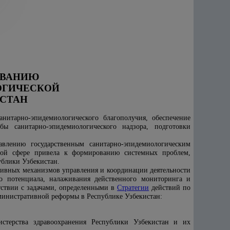
ОВАНИЮ
ОГИЧЕСКОЙ
ИСТАН
нитарно-эпидемиологического благополучия, обеспечение
ы санитарно-эпидемиологического надзора, подготовки
влению государственным санитарно-эпидемиологическим
ой сфере привела к формированию системных проблем,
блики Узбекистан.
тивных механизмов управления и координации деятельности
о потенциала, налаживания действенного мониторинга и
тствии с задачами, определенными в
Стратегии
действий по
министративной реформы в Республике Узбекистан
:
истерства здравоохранения Республики Узбекистан и их