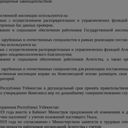
прещенные законодательством.
арственной инспекции используются на:
анных с осуществлением распорядительных и управленческих функций
тронных баз данных проверок;
ование и социальное обеспечение работников Государственной инспе
 зарубежных и отечественных специалистов в рамках реализации постав
ства используются на:
нных с осуществлением распорядительных и управленческих функций Аге
арно-эпидемиологического благополучия;
ование и социальное обеспечение работников Агентства, а также о
 зарубежных и отечественных специалистов для реализации поставленных
рственная инспекция вправе на безвозмездной основе размещать сво
ораторий.
Республики Узбекистан в двухнедельный срок принять правительствен
кже утверждению Комплекса мер по дальнейшему совершенствованию слу
охранения Республики Узбекистан:
2019 года внести в Кабинет Министров предложения об изменениях и
учии населения
" с учетом положений настоящего Указа;
 2019 года по согласованию с Министерством занятости и трудовых о
численности работников организаций Агентства с учетом: