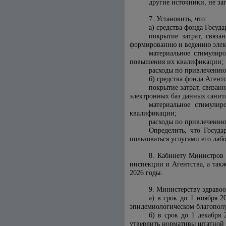
другие источники, не за
7. Установить, что:
а) средства фонда Госуд
покрытие затрат, связ
формированию и ведению элек
материальное стимулир
повышения их квалификации;
расходы по привлечению
б) средства фонда Агент
покрытие затрат, связа
электронных баз данных санит
материальное стимулир
квалификации;
расходы по привлечению
Определить, что Госуда
пользоваться услугами его лаб
8. Кабинету Министров 
инспекции и Агентства, а та
2026 годы.
9. Министерству здраво
а) в срок до 1 ноября 
эпидемиологическом благопол
б) в срок до 1 декабря
утвердить нормативы штатной 