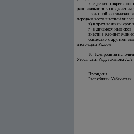
внедрения современног
рационального распределения 
поэтапной оптимизации
передачи части штатной числе
в) в трехмесячный срок 
г) в двухмесячный срок:
внести в Кабинет Минис
совместно с другими за
настоящим Указом.
10. Контроль за исполн
Узбекистан Абдувахитова А.А.
Президент
Республики 