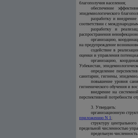
благополучия населения;
обеспечение эффектив
эпидемиологического благопол
разработку и внедрение
соответствии с международны
разработку и реализа
распространения неинфекцион
организацию, координа
на предупреждение возникнов
содействие в реализаци
оценки и управления потенциа
организацию, координ
Узбекистан, эпидемиологическ
определение перспекти
санитарии, гигиены, эпидемио
повышение уровня сани
гигиенического обучения и вос
внедрение на системно
перспективной потребности от
3. Утвердить:
организационную структ
приложению N 1
;
структуру центрального
предельной численностью упра
предельную численность