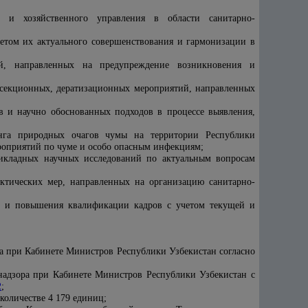
о и хозяйственного управления в области санитарно-
етом их актуального совершенствования и гармонизации в
ий, направленных на предупреждение возникновения и
нсекционных, дератизационных мероприятий, направленных
в и научно обоснованных подходов в процессе выявления,
инга природных очагов чумы на территории Республики
роприятий по чуме и особо опасным инфекциям;
икладных научных исследований по актуальным вопросам
актических мер, направленных на организацию санитарно-
ки и повышения квалификации кадров с учетом текущей и
а при Кабинете Министров Республики Узбекистан согласно
 надзора при Кабинете Министров Республики Узбекистан с
2
;
количестве 4 179 единиц;