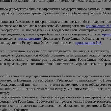
влений государственного санитарно-эпидемиологического надзора Респуб
ного (городского) филиала управления государственного санитарно-эпи
уру Агентства санитарно-эпидемиологического благополучия при Мини
 аппарата Агентства санитарно-эпидемиологического благополучия пр
вленческого персонала в количестве 45 единиц согласно
приложению N 
(лабораторий и подразделений) государственной санитарно-эпидемио
 присоединения, слияния, преобразования и ликвидации, согласно
прил
вносимых в
постановление
Президента Республики Узбекистан от 7 
равоохранения Республики Узбекистан", согласно
приложению N 8
.
енной инспекции вносить при необходимости изменения в структуру 
 пределах установленной общей численности их управленческого персон
по согласованию с министром здравоохранения Республики Узбекис
тва в пределах установленной общей численности управленческого персо
венной инспекции одновременно является Главным государственным сани
 должности Президентом Республики Узбекистан по представлению Прем
 Государственной инспекции назначается на должность и освобождается 
ной инспекции и его заместитель по статусу, условиям медицинского и 
истра;
 одновременно является Главным государственным санитарным врач
резидентом Республики Узбекистан по представлению Премьер-министра
Агентства назначаются на должность и освобождаются от должности Каб
публики Узбекистан;