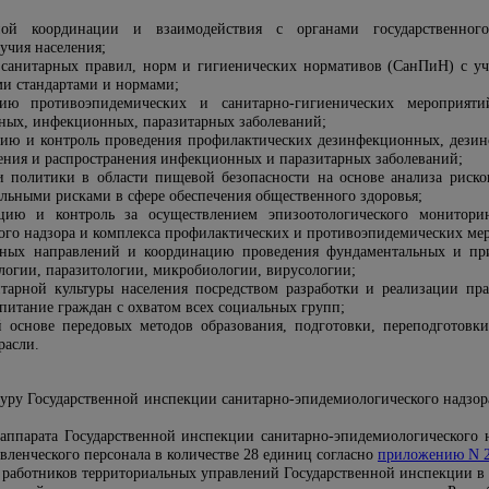
ной координации и взаимодействия с органами государственног
учия населения;
 санитарных правил, норм и гигиенических нормативов (СанПиН) с уч
ми стандартами и нормами;
цию противоэпидемических и санитарно-гигиенических мероприят
ных, инфекционных, паразитарных заболеваний;
цию и контроль проведения профилактических дезинфекционных, дези
ения и распространения инфекционных и паразитарных заболеваний;
и политики в области пищевой безопасности на основе анализа риско
льными рисками в сфере обеспечения общественного здоровья;
ацию и контроль за осуществлением эпизоотологического монитор
ого надзора и комплекса профилактических и противоэпидемических ме
вных направлений и координацию проведения фундаментальных и пр
логии, паразитологии, микробиологии, вирусологии;
тарной культуры населения посредством разработки и реализации пр
питание граждан с охватом всех социальных групп;
й основе передовых методов образования, подготовки, переподготов
расли.
уру Государственной инспекции санитарно-эпидемиологического надзор
 аппарата Государственной инспекции санитарно-эпидемиологического
вленческого персонала в количестве 28 единиц согласно
приложению N 
 работников территориальных управлений Государственной инспекции в 