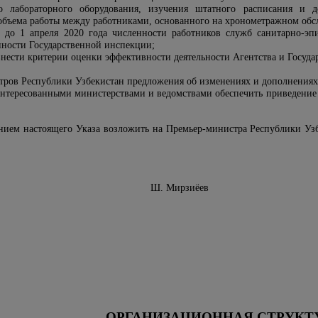
о лабораторного оборудования, изучения штатного расписания и д
объема работы между работниками, основанного на хронометражном обс
 до 1 апреля 2020 года численности работников служб санитарно-эп
нности Государственной инспекции;
внести критерии оценки эффективности деятельности Агентства и Госуд
тров Республики Узбекистан предложения об изменениях и дополнениях 
интересованными министерствами и ведомствами обеспечить приведение 
ением настоящего Указа возложить на Премьер-министра Республики Уз
Узбекистан Ш. Мирзиёев
ОРГАНИЗАЦИОННАЯ СТРУКТ