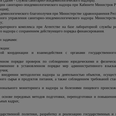
й (далее - служба санитарно-эпидемиологического надзора):
ции санитарно-эпидемиологического надзора при Кабинете Министров Р
кция);
демиологического благополучия при Министерстве здравоохранения Респ
ного управления санитарно-эпидемиологического надзора Министерств
у;
раторного комплекса при Агентстве на базе лабораторной службы ре
о надзора с сохранением действующего порядка финансирования.
и задачами:
екции:
ной координации и взаимодействия с органами государственног
ленном порядке проверок по соблюдению юридическими и физичес
менение в установленном порядке мер административного взыскан
учия;
 внедрении методологии надзора за деятельностью объектов, осущест
ого сырья и продуктов питания, а также соблюдением требований ст
ионального мониторинга и надзора за болезнями пищевого происхож
й основе передовых методов подготовки, переподготовки и повышени
ьных кадрах;
ударственной политики, разработку и реализацию государственных и