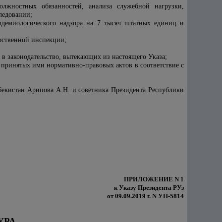
олжностных обязанностей, анализа служебной нагрузки,
ледовании;
идемиологического надзора на 7 тысяч штатных единиц и
арственной инспекции;
в законодательство, вытекающих из настоящего Указа;
принятых ими нормативно-правовых актов в соответствие с
бекистан Арипова А.Н. и советника Президента Республики
ПРИЛОЖЕНИЕ N 1
к Указу Президента РУз
от 09.09.2019 г. N УП-5814
УРА