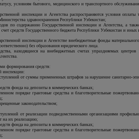
статусу, условиям бытового, медицинского и транспортного обслуживан
арственной инспекции и Агентства распространяются условия оплаты 
Министерства здравоохранения Республики Узбекистан;
ходов по содержанию Государственной инспекции и Агентства, а так
 счет средств Государственного бюджета Республики Узбекистан и иных 
дарственной инспекции и Агентстве внебюджетные фонды материального 
оответственно) без образования юридического лица.
едства, находящиеся на внебюджетных счетах упраздняемых центров г
гентства.
ами формирования средств:
ой инспекции:
оступлений от суммы примененных штрафов за нарушение санитарно-эпид
едств фонда на депозиты в коммерческих банках;
ленном порядке грантовые средства и благотворительные пожертвова
ц;
прещенные законодательством;
ступлений от реализации подведомственными организациями профильн
т на их реализацию;
едств фонда на депозиты в коммерческих банках;
ленном порядке грантовые средства и благотворительные пожертвова
ц;