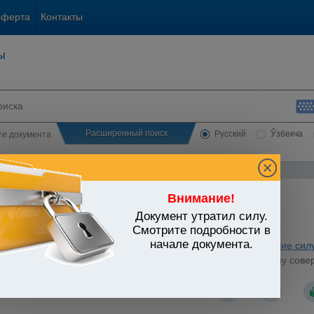
оферта
Контакты
ы
Расширенный поиск
Русский
Ўзбекча
сте документа
Внимание!
Документ утратил силу.
ЬСТВО УЗБЕКИСТАНА
Смотрите подробности в
начале документа.
охранение. Физическая культура и спорт. Туризм
/
Утратившие сил
Узбекистан от 09.09.2019 г. N УП-5814 "О мерах по коренному со
Республики Узбекистан"