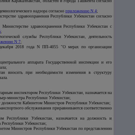
лики Каракалпакстан, областей и города Ташкента согласно
демиологического надзора согласно
приложению N 4
;
стерстве здравоохранения Республики Узбекистан согласно
и Министерстве здравоохранения Республики Узбекистан с
6
;
логической службы Республики Узбекистан, деятельность
ожению N 7
;
декабря 2018 года N ПП-4055 "О мерах по организации
центрального аппарата Государственной инспекции и его
ала;
тан вносить при необходимости изменения в структуру
нала.
тарным инспектором Республики Узбекистан, назначается на
ьер-министра Республики Узбекистан;
от должности Кабинетом Министров Республики Узбекистан;
транспортного обслуживания приравниваются соответственно
ом Республики Узбекистан, назначается на должность и
 Республики Узбекистан;
инетом Министров Республики Узбекистан по представлению