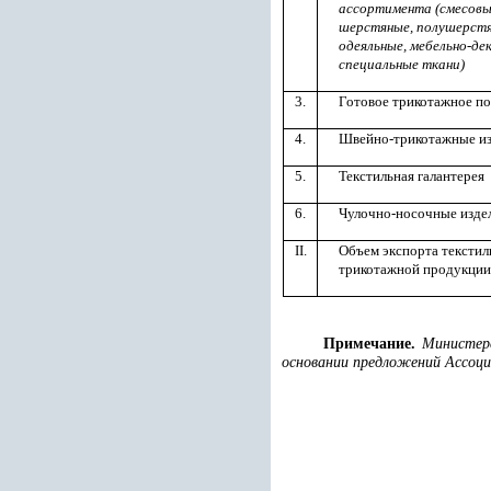
ассортимента (смесовы
шерстяные, полушерстя
одеяльные, мебельно-де
специальные ткани)
3.
Готовое трикотажное п
4.
Швейно-трикотажные из
5.
Текстильная галантерея
6.
Чулочно-носочные изде
II.
Объем экспорта текстил
трикотажной продукции
Примечание.
Министерс
основании предложений Ассоци