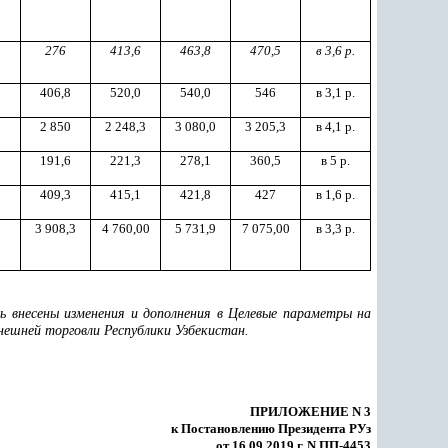
5
276
413,6
463,8
470,5
в 3,6 р.
0
406,8
520,0
540,0
546
в 3,1 р.
0
2 850
2 248,3
3 080,0
3 205,3
в 4,1 р.
8
191,6
221,3
278,1
360,5
в 5 р.
9
409,3
415,1
421,8
427
в 1,6 р.
0
3 908,3
4 760,00
5 731,9
7 075,00
в 3,3 р.
 внесены изменения и дополнения в Целевые параметры на
нешней торговли Республики Узбекистан.
ПРИЛОЖЕНИЕ N 3
к Постановлению Президента РУз
от 16.09.2019 г. N ПП-4453