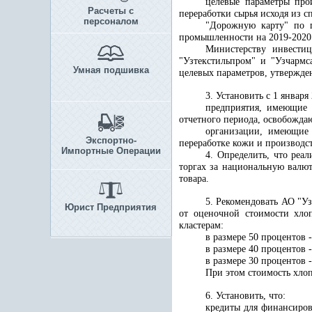
целевые параметры про
Расчеты с
переработки сырья исходя из с
персоналом
"Дорожную карту" по п
промышленности на 2019-2020
Министерству инвести
"Узтекстильпром" и "Узчармс
Умная подшивка
целевых параметров, утвержд
3. Установить с 1 января
предприятия, имеющие 
отчетного периода, освобождаю
организации, имеющие 
Экспортно-
переработке кожи и производст
Импортные Операции
4. Определить, что реа
торгах за национальную валют
товара.
5. Рекомендовать АО "У
Юрист Предприятия
от оценочной стоимости хлоп
кластерам:
в размере 50 процентов -
в размере 40 процентов -
в размере 30 процентов -
При этом стоимость хлоп
6. Установить, что:
кредиты для финансиров