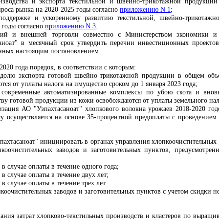
изводства и экспорта текстильной и швейно-трикотажной продукции
проса рынка на 2020-2025 годы согласно
приложению N 1
;
оддержке и ускоренному развитию текстильной, швейно-трикотажно
 годы согласно
приложению N 3
.
ций и внешней торговли совместно с Министерством экономики и
аноат" в месячный срок утвердить перечни инвестиционных проектов
енных настоящим постановлением.
 2020 года порядок, в соответствии с которым:
долю экспорта готовой швейно-трикотажной продукции в общем объе
тся от уплаты налога на имущество сроком до 1 января 2023 года;
современные автоматизированные комплексы по убою скота и внов
ву готовой продукции из кожи освобождаются от уплаты земельного нало
лизация АО "Узпахтасаноат" хлопкового волокна урожаев 2018-2020 г
у осуществляется на основе 35-процентной предоплаты с проведением 
зпахтасаноат" инициировать в органах управления хлопкоочистительных
коочистительных заводов и заготовительных пунктов, предусмотрен
 в случае оплаты в течение одного года;
 в случае оплаты в течение двух лет;
 в случае оплаты в течение трех лет.
коочистительных заводов и заготовительных пунктов с учетом скидки н
ания затрат хлопково-текстильных производств и кластеров по выращ