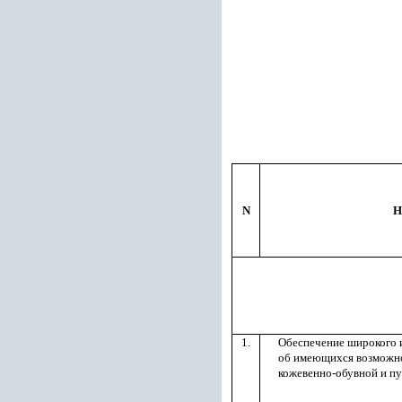
N
Н
1.
Обеспечение широкого 
об имеющихся возможно
кожевенно-обувной и пу