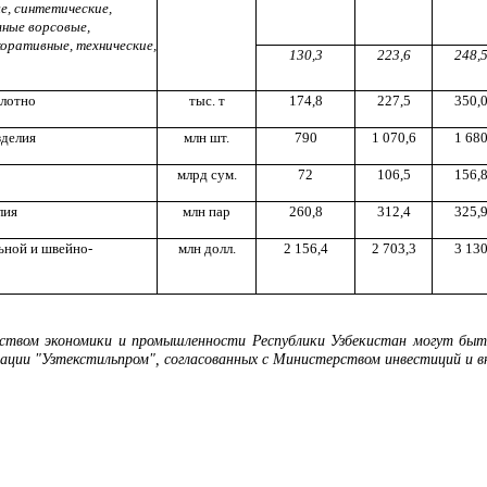
е, синтетические,
ные ворсовые,
коративные, технические,
130,3
223,6
248,
олотно
тыс. т
174,8
227,5
350,
делия
млн шт.
790
1 070,6
1 68
млрд сум.
72
106,5
156,
лия
млн пар
260,8
312,4
325,
ьной и швейно-
млн долл.
2 156,4
2 703,3
3 13
твом экономики и промышленности Республики Узбекистан могут быть
ации "Узтекстильпром", согласованных с Министерством инвестиций и в