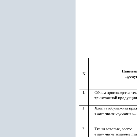
Наимен
N
проду
I.
Объем производства тек
трикотажной продукции
1.
Хлопчатобумажная пряж
в том числе окрашенная
2.
Ткани готовые, всего:
в том числе готовые тк