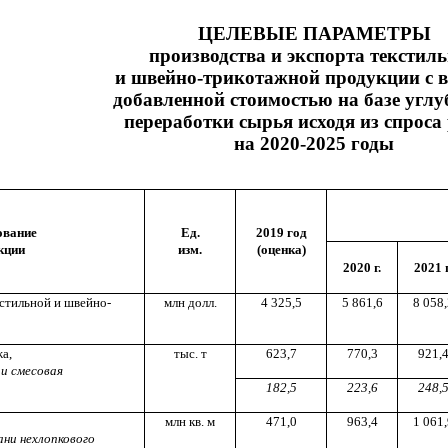
ЦЕЛЕВЫЕ ПАРАМЕТРЫ
производства и экспорта текстил
и швейно-трикотажной продукции с 
добавленной стоимостью на базе угл
переработки сырья исходя из спроса
на 2020-2025 годы
ование
Ед.
2019 год
кции
изм.
(оценка)
2020 г.
2021 г
стильной и швейно-
млн долл.
4 325,5
5 861,6
8 058,
а,
тыс. т
623,7
770,3
921,
 и смесовая
182,5
223,6
248,
млн кв. м
471,0
963,4
1 061,
ани нехлопкового