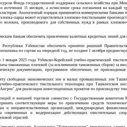
ресурсов Фонда государственной поддержки сельского хозяйства при Мин
о истечении 11 месяцев, а исчисление срока погашения на каждый тр
кластерам. Аналогичный порядок применяется коммерческими банками п
 хлопка-сырца может осуществляться хлопково-текстильными производст
о волокна, производимого для собственных нужд в рамках хлопково-т
рческим банкам обеспечить привлечение валютных кредитных линий для
 Республики Узбекистан обеспечить принятие решений Правительс
пчатника по сортам на очередной год, не позднее 1 октября предшеству
о 1 января 2023 года Узбекско-Корейский учебно-практический тексти
латы таможенных платежей (за исключением таможенных сборов) за вво
огическую документацию, программное обеспечение, не производимые
ету свободных экономических зон и малых промышленных зон Ташкен
 учебно-практического текстильного технопарка при Ташкентском ин
Ангрен" для реализации инвестиционных проектов по производству те
стиций и внешней торговли совместно с Государственным комитетом 
принять соответствующие меры по привлечению средств техническог
ных и неправительственных организаций, международных финансовых
тва современных и модернизации действующих очистительных соор
ховой отраслей.
ашкента передать Ассоциации "Узтекстильпром" трехэтажное здание 