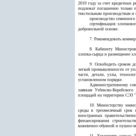
2019 году за счет кредитных 
подлежат погашению только п
текстильным производствам и 
производство семенного
сертификация хлопковог
добровольной основе.
7. Рекомендовать комме
8. Кабинету Министров
хлопка-сырца и размещение хло
9. Освободить сроком д
легкой промышленности от уп
части, детали, узлы, технол
установленном порядке.
Административному сов
заявкам Узбекско-Корейского
площадей на территории СЭЗ "
10. Министерству инве
среды в трехмесячный срок 
иностранных правительствен
финансирования строительс
кожевенно-обувной и пушно-ме
11. Хокимияту города Т