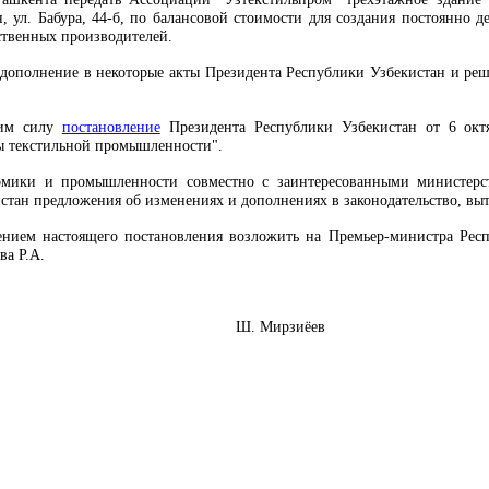
, ул. Бабура, 44-б, по балансовой стоимости для создания постоянно
ственных производителей.
 дополнение в некоторые акты Президента Республики Узбекистан и ре
шим силу
постановление
Президента Республики Узбекистан от 6 окт
ы текстильной промышленности".
омики и промышленности совместно с заинтересованными министерс
тан предложения об изменениях и дополнениях в законодательство, вы
ением настоящего постановления возложить на Премьер-министра Рес
ва Р.А.
Узбекистан Ш. Мирзиёев