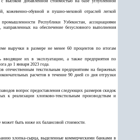
 с высокой добавленной стоимостью на базе углубленной
й, кожевенно-обувной и пушно-меховой отраслей легкой
 промышленности Республики Узбекистан, ассоциациями
, направленных на обеспечение безусловного выполнения
ме выручки в размере не менее 60 процентов по итогам
ь вводящие их в эксплуатацию, а также предприятия по
га до 1 января 2023 года
.
одов отечественным текстильным предприятиям на биржевых
окончательных расчетов в течение 90 дней со дня отгрузки
 заводов вопрос предоставления следующих размеров скидок
ных к реализации хлопково-текстильным производствам и
е может быть ниже их балансовой стоимости.
иванию хлопка-сырца, выделенные коммерческими банками в