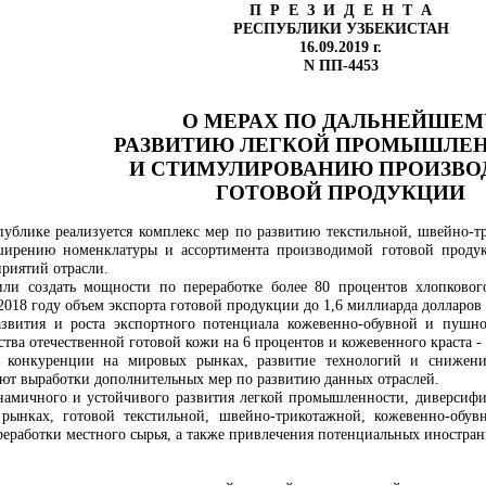
П Р Е З И Д Е Н Т А
РЕСПУБЛИКИ УЗБЕКИСТАН
16.09.2019 г.
N ПП-4453
О МЕРАХ ПО ДАЛЬНЕЙШЕМ
РАЗВИТИЮ ЛЕГКОЙ ПРОМЫШЛЕ
И СТИМУЛИРОВАНИЮ ПРОИЗВО
ГОТОВОЙ ПРОДУКЦИИ
публике реализуется комплекс мер по развитию текстильной, швейно-
ширению номенклатуры и ассортимента производимой готовой продук
приятий отрасли.
ли создать мощности по переработке более 80 процентов хлопковог
 2018 году объем экспорта готовой продукции до 1,6 миллиарда долларо
азвития и роста экспортного потенциала кожевенно-обувной и пушно
ва отечественной готовой кожи на 6 процентов и кожевенного краста - 
е конкуренции на мировых рынках, развитие технологий и снижени
ют выработки дополнительных мер по развитию данных отраслей.
намичного и устойчивого развития легкой промышленности, диверсифи
рынках, готовой текстильной, швейно-трикотажной, кожевенно-обу
реработки местного сырья, а также привлечения потенциальных иностра