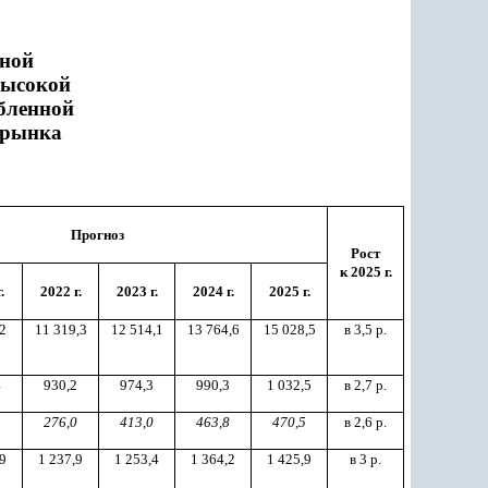
ьной
высокой
убленной
 рынка
Прогноз
Рост
к 2025 г.
.
2022 г.
2023 г.
2024 г.
2025 г.
2
11 319,3
12 514,1
13 764,6
15 028,5
в 3,5 р.
4
930,2
974,3
990,3
1 032,5
в 2,7 р.
5
276,0
413,0
463,8
470,5
в 2,6 р.
9
1 237,9
1 253,4
1 364,2
1 425,9
в 3 р.