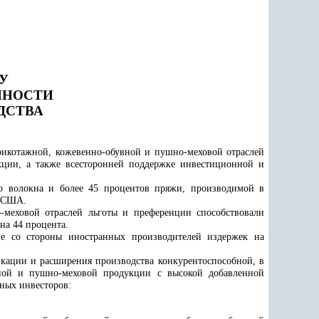
У
ННОСТИ
ДСТВА
трикотажной, кожевенно-обувной и пушно-меховой отраслей
ции, а также всесторонней поддержке инвестиционной и
о волокна и более 45 процентов пряжи, производимой в
в США.
-меховой отраслей льготы и преференции способствовали
на 44 процента.
е со стороны иностранных производителей издержек на
кации и расширения производства конкурентоспособной, в
вной и пушно-меховой продукции с высокой добавленной
нных инвесторов: