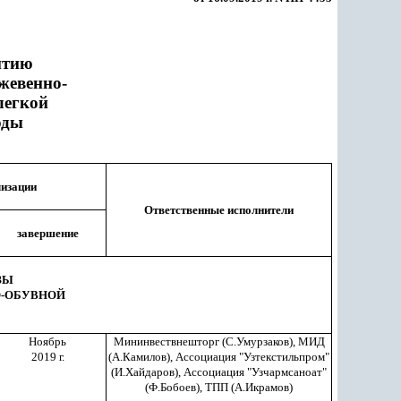
итию
жевенно-
легкой
оды
лизации
Ответственные исполнители
завершение
ЗЫ
О-ОБУВНОЙ
Ноябрь
Мининвествнешторг (С.Умурзаков), МИД
2019 г.
(А.Камилов), Ассоциация "Узтекстильпром"
(И.Хайдаров), Ассоциация "Узчармсаноат"
(Ф.Бобоев), ТПП (А.Икрамов)