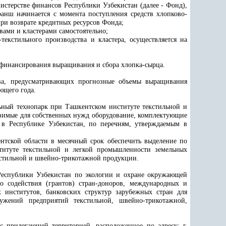
истерстве финансов Республики Узбекистан (далее - Фонд),
анш начинается с момента поступления средств хлопково-
ри возврате кредитных ресурсов Фонда;
вами и кластерами самостоятельно;
екстильного производства и кластера, осуществляется на
 финансирования выращивания и сбора хлопка-сырца.
тва, предусматривающих прогнозные объемы выращивания
ющего года.
льный технопарк при Ташкентском институте текстильной и
зимые для собственных нужд оборудование, комплектующие
 в Республике Узбекистан, по перечням, утверждаемым в
тской области в месячный срок обеспечить выделение по
ституте текстильной и легкой промышленности земельных
кстильной и швейно-трикотажной продукции.
Республики Узбекистан по экологии и охране окружающей
о содействия (грантов) стран-доноров, международных и
 институтов, банковских структур зарубежных стран для
ужений предприятий текстильной, швейно-трикотажной,
с прилегающей территорией, расположенное по адресу: г.