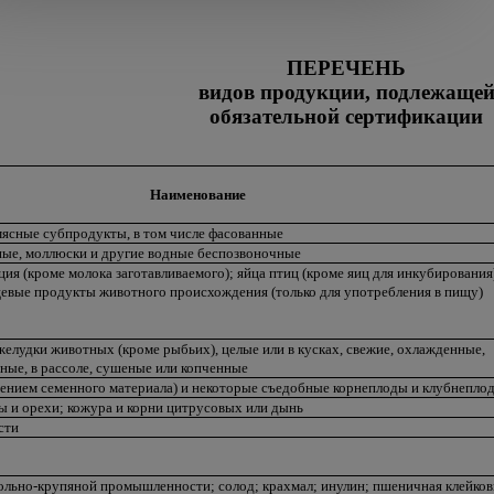
ПЕРЕЧЕНЬ
видов продукции, подлежаще
обязательной сертификации
Наименование
ясные субпродукты, в том числе фасованные
ные, моллюски и другие водные беспозвоночные
я (кроме молока заготавливаемого); яйца птиц (кроме яиц для инкубирования
евые продукты животного происхождения (только для употребления в пищу)
елудки животных (кроме рыбьих), целые или в кусках, свежие, охлажденные,
ные, в рассоле, сушеные или копченные
чением семенного материала) и некоторые съедобные корнеплоды и клубнепло
 и орехи; кожура и корни цитрусовых или дынь
сти
льно-крупяной промышленности; солод; крахмал; инулин; пшеничная клейков