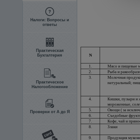
Налоги: Вопросы и
ответы
Практическая
Бухгалтерия
N
1.
Мясо и пищевые м
2.
Рыба и ракообраз
3.
Молочная продукци
Практическое
натуральный; пищ
Налогообложение
4.
Кишки, пузыри и ж
мороженные, соле
5.
Овощи ( за исклю
Проверки от А до Я
6.
Съедобные фрукты
7.
Кофе, чай и пряно
8.
Злаки
9.
Продукция мукомо