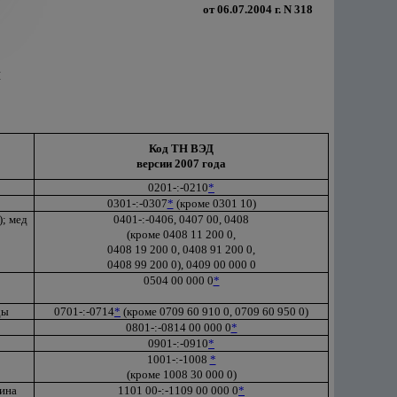
от 06.07.2004 г. N 318
й
Код ТН ВЭД
версии 2007 года
0201-:-0210
*
0301-:-0307
*
(кроме 0301 10)
); мед
0401-:-0406, 0407 00, 0408
(кроме 0408 11 200 0,
0408 19 200 0, 0408 91 200 0,
0408 99 200 0), 0409 00 000 0
0504 00 000 0
*
ды
0701-:-0714
*
(кроме 0709 60 910 0, 0709 60 950 0)
0801-:-0814 00 000 0
*
0901-:-0910
*
1001-:-1008
*
(кроме 1008 30 000 0)
ина
1101 00-:-1109 00 000 0
*