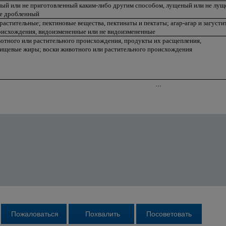
ный или не приготовленный каким-либо другим способом, лущеный или не лущ
е дробленный
растительные; пектиновые вещества, пектинаты и пектаты; агар-агар и загусти
оисхождения, видоизмененные или не видоизмененные
отного или растительного происхождения, продукты их расщепления,
ищевые жиры; воски животного или растительного происхождения
...