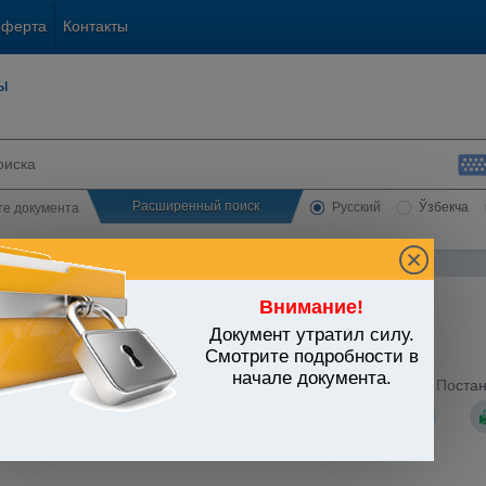
оферта
Контакты
ы
Расширенный поиск
Русский
Ўзбекча
сте документа
Внимание!
Документ утратил силу.
Смотрите подробности в
начале документа.
одлежащей обязательной сертификации (Приложение N 2 к Постано