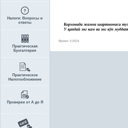
Налоги: Вопросы и
ответы
Корхонада жамоа шартномаси ту
У
қ
андай энг кам ва энг кўп муддат
Время: 0.0024
Практическая
Бухгалтерия
Практическое
Налогообложение
Проверки от А до Я