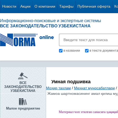
Новости
Акции
О компании
Тарифы
Публичная оферта
К
Информационно-поисковые и экспертные системы
ВСЕ ЗАКОНОДАТЕЛЬСТВО УЗБЕКИСТАНА
в названии
в тексте документ
Умная подшивка
ВСЕ
ЗАКОНОДАТЕЛЬСТВО
Моҳир тахлам
/
Меҳнат муносабатлари
/
УЗБЕКИСТАНА
Жамоа шартномасининг амал қилиш мудд
Малое предприятие
Материал чоп этилган
санасига
ҳ
а
қ
и
қ
и