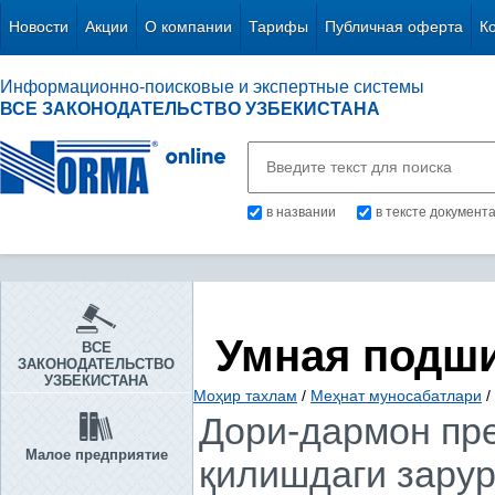
Новости
Акции
О компании
Тарифы
Публичная оферта
К
Информационно-поисковые и экспертные системы
ВСЕ ЗАКОНОДАТЕЛЬСТВО УЗБЕКИСТАНА
в названии
в тексте документ
Умная подш
ВСЕ
ЗАКОНОДАТЕЛЬСТВО
УЗБЕКИСТАНА
Моҳир тахлам
/
Меҳнат муносабатлари
/
Дори-дармон пр
Малое предприятие
қилишдаги зарур