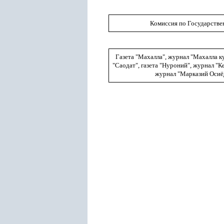
Комиссия по Государстве
Газета "Махалла", журнал "Махалла ку
"Саодат", газета "Нуроний", журнал "
журнал "Марказий Осиёд