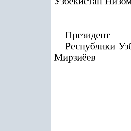
Узбекистан Низо
Президент
Респу
Мирзиёев