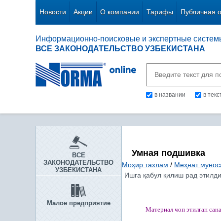
Новости
Акции
О компании
Тарифы
Публичная 
Информационно-поисковые и экспертные систем
ВСЕ ЗАКОНОДАТЕЛЬСТВО УЗБЕКИСТАНА
в названии
в тек
Умная подшивка
ВСЕ
ЗАКОНОДАТЕЛЬСТВО
Моҳир тахлам
/
Меҳнат мунос
УЗБЕКИСТАНА
Ишга қабул қилиш рад этилди
Малое предприятие
Материал чоп этилган
сан