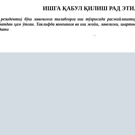
ИШГА
Қ
АБУЛ
Қ
ИЛИШ РАД ЭТИ
 резиденти) бўш лавозимга талабгорга иш тў
ғ
рисида расмийлаштир
батдан
ҳ
ам ўтган. Таклифда компания ва иш жойи, лавозими, шартн
дати
...