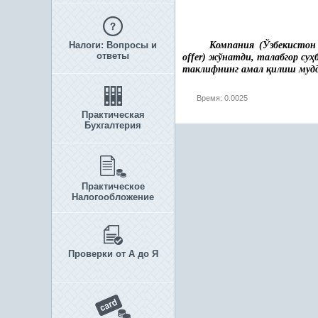
Налоги: Вопросы и
Компания (Ўзбекистон
ответы
offer) жўнатди, талабгор су
ҳ
таклифнинг амал
қ
илиш муд
Время: 0.0025
Практическая
Бухгалтерия
Практическое
Налогообложение
Проверки от А до Я