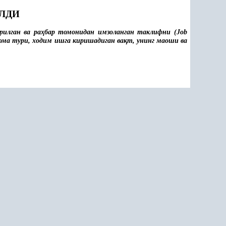
ЛДИ
илган ва ра
ҳ
бар томонидан имзоланган таклифни (Job
ома тури, ходим ишга киришадиган ва
қ
т, унинг маоши ва