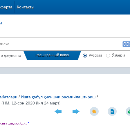
оферта
Контакты
ы
Расширенный поиск
Русский
Ўзбекча
сте документа
абатлари
/
Ишга қабул қилишни расмийлаштириш
/
 (НМ, 12-сон 2020 йил 24 март)
асига
ҳ
а
қ
и
қ
ийдир
*