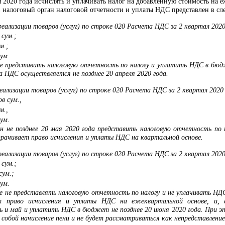
ря 2020 года исчислять и уплачивать налог на добавленную стоимость на 
в налоговый орган налоговой отчетности и уплаты НДС представлен в с
еализации товаров (услуг) по строке 020 Расчета НДС за 2 квартал 2020
 сум.;
м.;
ум.
е представить налоговую отчетность по налогу и уплатить НДС в бюдж
 НДС осуществляется не позднее 20 апреля 2020 года.
ализации товаров (услуг) по строке 020 Расчета НДС за 2 квартал 2020
ов сум.,
м.,
ум.
н не позднее 20 мая 2020 года представить налоговую отчетность по 
рачивает право исчисления и уплаты НДС на квартальной основе.
ализации товаров (услуг) по строке 020 Расчета НДС за 2 квартал 2020
 сум.;
сум.;
ум.
е не представлять налоговую отчетность по налогу и не уплачивать НДС
т право исчисления и уплаты НДС на ежеквартальной основе, и, 
ль и май и уплатить НДС в бюджет не позднее 20 июня 2020 года. При э
а собой начисление пени и не будет рассматриваться как непредставлен