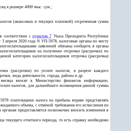
сяц в размере 4000 тыс. сум.;
алогов (авансовых и текущих платежей) отсроченная сумма
 в соответствии с
пунктом 7
Указа Президента Республики
 3 апреля 2020 года N УП-5978, налоговые органы по месту
алогоплательщиками заявлений обязаны сообщить в органы
налогоплательщиков на получение отсрочки (рассрочки) по
данной категории налогоплательщиков отсрочка (рассрочка)
чки (рассрочки) по уплате налогов, в разрезе каждого
чки, вида деятельности, города, района и др.
а месяца вносят в Министерство финансов информацию,
плате налогов
,
для дальнейшего возмещения данной суммы
5978 плательщики налога на прибыль вправе представлять
ожидаемого объема, с отменой требования его исчисления по
 органам предоставляется полномочие вносить изменения в
ца текущего отчетного периода, то есть справку необходимо