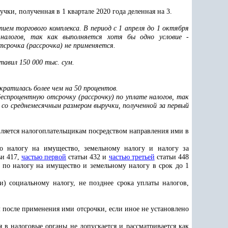
чки, полученная в 1 квартале 2020 года деленная на 3.
ием торгового комплекса. В период с 1 апреля до 1 октября
 налогов, так как выполняется хотя бы одно условие -
тсрочка (рассрочка) не применяется.
тавил 150 000 тыс. сум.
ократилась более чем на 50 процентов.
беспроцентную отсрочку (рассрочку) по уплате налогов, так
 со среднемесячным размером выручки, полученной за первый
авляется налогоплательщикам посредством направления ими в
о налогу на имущество, земельному налогу и налогу за
ьи 417,
частью первой
статьи 432 и
частью третьей
статьи 448
по налогу на имущество и земельному налогу в срок до 1
и) социальному налогу, не позднее срока уплаты налогов,
 после применения ими отсрочки, если иное не установлено
в налоговые органы не допускается и рассматривается как