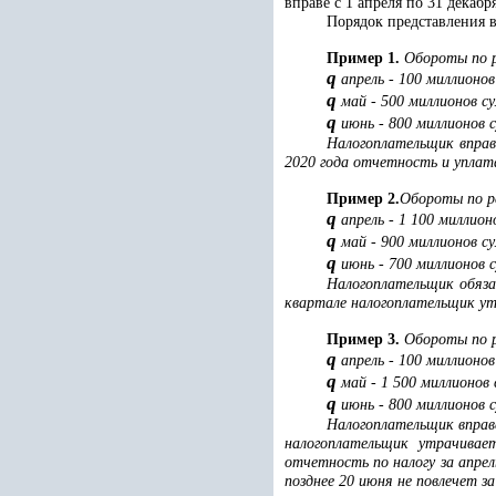
вправе с 1 апреля по 31 декаб
Порядок представления 
Пример 1.
Обороты по р
q
апрель - 100 миллионов
q
май - 500 миллионов су
q
июнь - 800 миллионов с
Налогоплательщик вправ
2020 года отчетность и уплата
Пример 2.
Обороты по ре
q
апрель - 1 100 миллион
q
май - 900 миллионов су
q
июнь - 700 миллионов с
Налогоплательщик обяза
квартале налогоплательщик ут
Пример 3.
Обороты по ре
q
апрель - 100 миллионов
q
май - 1 500 миллионов 
q
июнь - 800 миллионов с
Налогоплательщик вправ
налогоплательщик утрачивае
отчетность по налогу за апре
позднее 20 июня не повлечет з