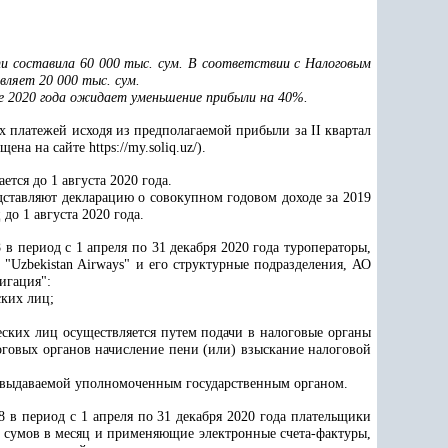
ти составила 60 000 тыс. сум. В соответствии с Налоговым
авляет
20 000 тыс. сум.
але 2020 года ожидает уменьшение прибыли на 40%.
х платежей исходя из предполагаемой прибыли за II квартал
а на сайте https://my.soliq.uz/).
тся до 1 августа 2020 года.
дставляют декларацию о совокупном годовом доходе за 2019
до 1 августа 2020 года.
в период с 1 апреля по 31 декабря 2020 года туроператоры,
"Uzbekistan Airways" и его структурные подразделения, АО
игация":
ских лиц;
ских лиц осуществляется путем подачи в налоговые органы
логовых органов начисление пени (или) взыскание налоговой
 выдаваемой уполномоченным государственным органом.
 в период с 1 апреля по 31 декабря 2020 года плательщики
д сумов в месяц и применяющие электронные счета-фактуры,