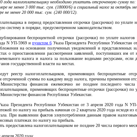
20 года налогоплательщику необходимо уплатить отсроченную сумму по:
мере не менее 3 000 тыс. сум. (18000/6) и социальный налог за октябрь ме
ре не менее 20 000 тыс. сум. (240 000/12).
лательщика в период предоставления отсрочки (рассрочки) по уплате н
ную систему в порядке, предусмотренном законодательством.
дублирования беспроцентной отсрочки (рассрочки) по уплате налогов
года N УП-5969 и
пунктом 6
Указа Президента Республики Узбекистан от
обложения на основании полученных уведомлений и представленных н
естах о приостановлении рассмотрения заявлений, поступивших им от 
земельного налога и налога за пользование водными ресурсами, если 
ганов государственной власти на местах.
едут реестр налогоплательщиков, применяющих беспроцентные отсро
м отсроченной суммы по каждому виду налога, причины применения отсро
 Министерства финансов ежемесячно не позднее последнего числ
оплательщиков, применяющих беспроцентные отсрочки (рассрочки) по у
 Министерстве финансов Республики Узбекистан.
каза Президента Республики Узбекистан от 3 апреля 2020 года N УП-
тежей по налогу на прибыль начиная со 2 квартала 2020 года исходя из 
тала. При выявлении фактов злоупотребления данным правом налоговым
ансовых платежах по налогу на прибыль.
ть предоставлена налогоплательщиком не позднее 20 числа первого меся
0 апреля 2020 года;