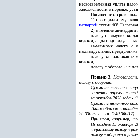
несвоевременная уплата нало
задолженности в порядке, ус
Погашение отсроченных с
1) по социальному нало
четвертой
статьи 408 Налоговог
2) в течение двенадцати
налогу на имущество дл
кодекса, а для индивидуальных
земельному налогу с 
индивидуальных предпринимате
налогу за пользование 
кодекса;
налогу с оборота - не по
Пример 3.
Налогоплател
налогу с оборота.
Сумма исчисленного соци
за период апрель - сентя
за октябрь 2020 года - 4
Сумма начисленного нало
Таким образом с октября
20 000 тыс. сум. (240 000/12).
При этом, например, уп
Не позднее 15 октября 
социальному налогу в раз
налогу с оборота в разме