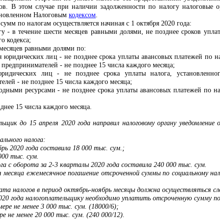
гов. В этом случае при наличии задолженности по налогу налоговые 
тановленном Налоговым
кодексом
.
умм по налогам осуществляется начиная с 1 октября 2020 года:
гу - в течение шести месяцев равными долями, не позднее сроков упла
о кодекса;
 месяцев равными долями по:
я юридических лиц - не позднее срока уплаты авансовых платежей по н
 предпринимателей - не позднее 15 числа каждого месяца;
юридических лиц - не позднее срока уплаты налога, установленн
лей - не позднее 15 числа каждого месяца;
водными ресурсами - не позднее срока уплаты авансовых платежей по н
зднее 15 числа каждого месяца.
ьщик до 15 апреля 2020 года направил налоговому органу уведомление 
ального налога:
брь 2020 года составила 18 000 тыс. сум.;
000 тыс. сум.
га с оборота за 2-3 кварталы 2020 года составила 240 000 тыс. сум.
 месяца ежемесячное погашение отсроченной суммы по социальному налог
лата налогов в период октябрь-ноябрь месяцы должна осуществляться с
2020 года налогоплательщику необходимо уплатить отсроченную сумму по
мере не менее 3 000 тыс. сум. (18000/6);
ре не менее 20 000 тыс. сум. (240 000/12).