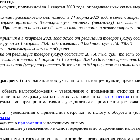
его года.
ыручки, полученной за 1 квартал 2020 года, определяется как сумма выру
ятие приостановило деятельность 24 марта 2020 года в связи с закрыт
 вправе применить беспроцентную отсрочку (рассрочку) по уплате
 При этом на налоговые обязательства, возникшие в первом квартале, о
приятия в 1 квартале 2020 года доход от реализации товаров (услуг) сос
ручки за 1 квартал 2020 года составил 50 000 тыс. сум. (150 000/3).
тся плательщиком налога с оборота.
ка от реализации товаров (услуг) составила 20 750 тыс. сум., то есть с
тельщик в период с 1 апреля до 1 октября 2020 года вправе применить 
ии товаров (услуг) сократилась более чем на 50 процентов по сравнению
(рассрочка) по уплате налогов, указанных в настоящем пункте, предост
 объекта налогообложения - уведомления о применении отсрочки п
и, не позднее срока уплаты налогов, установленных
частью шестой
стат
идуальными предпринимателями - уведомления о применении рассрочки 
ета - уведомления о применении отсрочки по налогу с оборота и (ил
ексом
.
водится в
приложении
к настоящему письму.
дставившие уведомление, не сдают перерасчеты по отсроченным налогам
льщиками отсрочки по уплате налогов без предоставления уведомления 