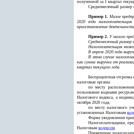
полученной за 1 квартал текущ
Среднемесячный размер в
Пример 1.
Малое предпри
2020 года налогоплательщик
приостановление деятельности.
Пример 2.
У малого пред
Среднемесячный размер вы
Налогоплательщик являе
В апреле 2020 года выруч
В этом случае налогопла
как сумма выручки от реализац
квартал текущего года.
Беспроцентная отсрочка 
налоговые органы:
по месту расположения
пользование водными ресурсам
Налогового кодекса, а индив
октября 2020 года;
по месту налогового уч
установленных Налоговым
код
Форма уведомления при
Налогоплательщики, пре
Налоговым
кодексом
.
Применение налогоплате