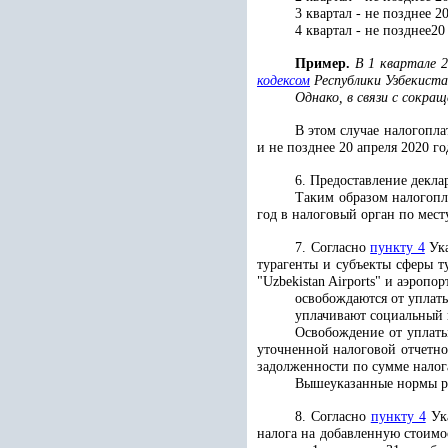
3 квартал - не позднее 2
4 квартал - не позднее20
Пример.
В 1 квартале 2
кодексом
Республики Узбекиста
Однако, в связи с сокра
В этом случае налогопла
и не позднее 20 апреля 2020 го
6. Предоставление декла
Таким образом налогопл
год в налоговый орган по мест
7. Согласно
пункту 4
Ука
турагенты и субъекты сферы т
"Uzbekistan Airports" и аэроп
освобождаются от уплат
уплачивают социальный н
Освобождение от уплаты
уточненной налоговой отчетно
задолженности по сумме налога
Вышеуказанные нормы ра
8. Согласно
пункту 4
Ука
налога на добавленную стоимо