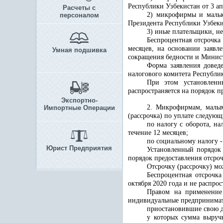
Республики Узбекистан от 3 ап
Расчеты с
2) микрофирмы и малые
персоналом
Президента Республики Узбекис
3) иные плательщики, н
Беспроцентная отсрочка 
месяцев, на основании заявл
Умная подшивка
сокращения бедности и Минист
Форма заявления довед
налогового комитета Республик
При этом установленн
распространяется на порядок п
Экспортно-
2. Микрофирмам, малым
Импортные Операции
(рассрочка) по уплате следующ
по налогу с оборота, н
течение 12 месяцев;
по социальному налогу -
Юрист Предприятия
Установленный порядок 
порядок предоставления отсро
Отсрочку (рассрочку) м
Беспроцентная отсрочка
октября 2020 года и не распрос
Правом на применение 
индивидуальные предпринимат
приостановившие свою де
у которых сумма выручк