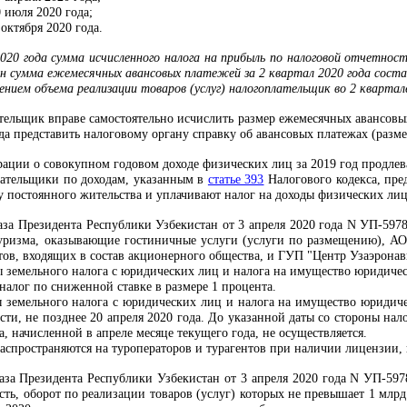
0 июля 2020 года;
 октября 2020 года.
020 года сумма исчисленного налога на прибыль по налоговой отчетнос
н сумма ежемесячных авансовых платежей за 2 квартал 2020 года сост
щением объема реализации товаров (услуг) налогоплательщик во 2 кварт
тельщик вправе самостоятельно исчислить размер ежемесячных авансовы
да представить налоговому органу справку об авансовых платежах (размещен
рации о совокупном годовом доходе физических лиц за 2019 год продлевае
ательщики по доходам, указанным в
статье 393
Налогового кодекса, пре
у постоянного жительства и уплачивают налог на доходы физических лиц 
за Президента Республики Узбекистан от 3 апреля 2020 года N УП-5978 
уризма, оказывающие гостиничные услуги (услуги по размещению), АО 
ортов, входящих в состав акционерного общества, и ГУП "Центр Узаэронав
ы земельного налога с юридических лиц и налога на имущество юридиче
алог по сниженной ставке в размере 1 процента.
 земельного налога с юридических лиц и налога на имущество юридиче
сти, не позднее 20 апреля 2020 года. До указанной даты со стороны на
, начисленной в апреле месяце текущего года, не осуществляется.
спространяются на туроператоров и турагентов при наличии лицензии,
за Президента Республики Узбекистан от 3 апреля 2020 года N УП-5978
сть, оборот по реализации товаров (услуг) которых не превышает 1 млр