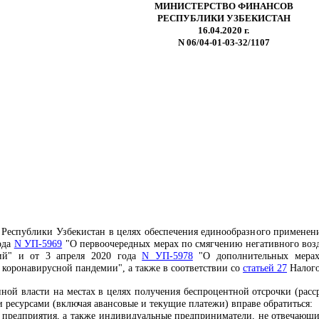
МИНИСТЕРСТВО ФИНАНСОВ
РЕСПУБЛИКИ УЗБЕКИСТАН
16.04.2020 г.
N 06/04-01-03-32/1107
Республики Узбекистан в целях обеспечения единообразного применен
ода
N УП-5969
"
О первоочередных мерах по смягчению негативного воз
ий
" и от 3 апреля 2020 года
N УП-5978
"О дополнительных мерах 
 коронавирусной пандемии", а также в соответствии со
статьей 27
Налого
нной власти на местах в целях получения беспроцентной отсрочки (расс
 ресурсами (включая авансовые и текущие платежи) вправе обратиться:
предприятия, а также индивидуальные предприниматели, не отвечающ