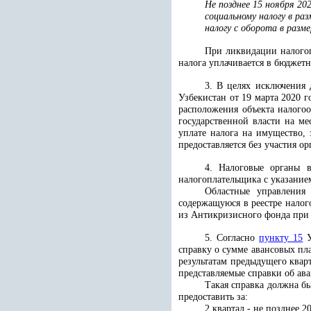
Не позднее 15 ноября 20
социальному налогу в раз
налогу с оборота в разме
При ликвидации налогоп
налога уплачивается в бюджет
3. В целях исключения 
Узбекистан от 19 марта 2020 
расположения объекта налого
государственной власти на м
уплате налога на имущество, 
предоставляется без участия ор
4. Налоговые органы в
налогоплательщика с указание
Областные управления
содержащуюся в реестре налог
из Антикризисного фонда при
5. Согласно
пункту 15
У
справку о сумме авансовых пла
результатам предыдущего квар
представляемые справки об ав
Такая справка должна бы
предоставить за:
2 квартал - не позднее 2