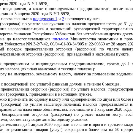
реля 2020 года N УП-5978;
 предприятия, а также индивидуальные предприниматели, после окон
тан от 3 апреля 2020 года N УП-5978;
е перечисленные в
подпунктах 1
и
2
настоящего пункта.
(рассрочка) по уплате вышеуказанных налогов предоставляется до 31 д
ения налогоплательщика и заключений руководителей территориальны
ерства финансов Республики Узбекистан без истребования других докум
ена до налогоплательщиков
письмом
Министерства экономики и пром
и Узбекистан NN 3-2/7-42, 06/04-01-03-34/005 и 22-09869 от 28 марта 202
ый порядок предоставления отсрочки (рассрочки) по уплате нало
редоставления отсрочки (рассрочки), приведенный в настоящем пункте.
 предприятиям и индивидуальным предпринимателям, сроком до 1 окт
их налогов (включая авансовые и текущие платежи):
алогу на имущество, земельному налогу, налогу за пользование водным
 с последующей его уплатой равными долями в течение 6 месяцев.
предоставления отсрочки (рассрочки) по уплате налогов, предусмотр
чки (рассрочки), приведенный в настоящем пункте.
ожно применить по одному налогу или одновременно по двум или более 
 (рассрочка) по уплате вышеперечисленных налогов предоставляется 
траняется на налоговые обязательства, возникшие в 1 квартале 2020 года.
беспроцентной отсрочки (рассрочки) по уплате налогов могут вос
ели, соответствующие хотя бы одному условию:
ятельность до 1 апреля 2020 года или в течение второго и третьего квар
и от реализации товаров (услуг) сокращается более чем на 50 проц