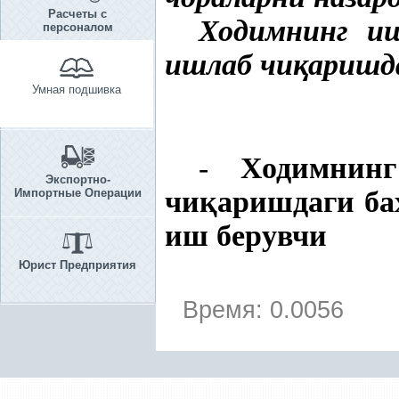
Расчеты с
Ходимнинг иш
персоналом
ишлаб чи
қ
аришд
Умная подшивка
-
Ходимнин
Экспортно-
чи
қ
аришдаги ба
Импортные Операции
иш берувчи
Юрист Предприятия
Время: 0.0056