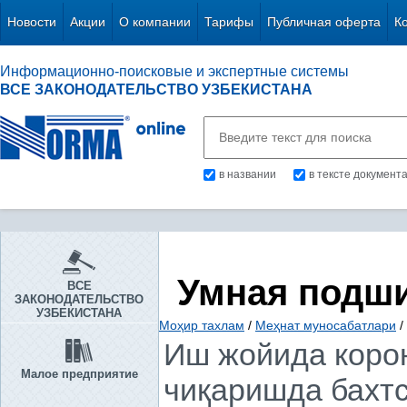
Новости
Акции
О компании
Тарифы
Публичная оферта
К
Информационно-поисковые и экспертные системы
ВСЕ ЗАКОНОДАТЕЛЬСТВО УЗБЕКИСТАНА
в названии
в тексте документ
Умная подш
ВСЕ
ЗАКОНОДАТЕЛЬСТВО
УЗБЕКИСТАНА
Моҳир тахлам
/
Меҳнат муносабатлари
/
Иш жойида коро
Малое предприятие
чиқаришда бахтс