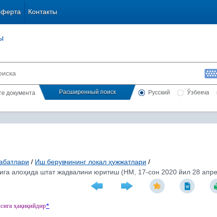
оферта
Контакты
ы
Расширенный поиск
Русский
Ўзбекча
сте документа
абатлари
/
Иш берувчининг локал ҳужжатлари
/
ига алоҳида штат жадвалини юритиш (НМ, 17-сон 2020 йил 28 апре
асига
ҳ
а
қ
и
қ
ийдир
*