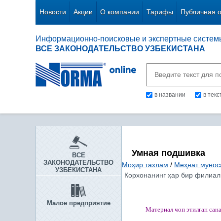
Новости
Акции
О компании
Тарифы
Публичная 
Информационно-поисковые и экспертные систем
ВСЕ ЗАКОНОДАТЕЛЬСТВО УЗБЕКИСТАНА
в названии
в тек
Умная подшивка
ВСЕ
ЗАКОНОДАТЕЛЬСТВО
Моҳир тахлам
/
Меҳнат мунос
УЗБЕКИСТАНА
Корхонанинг ҳар бир филиал
Малое предприятие
Материал чоп этилган
сан