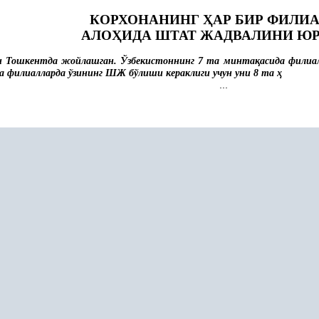
КОРХОНАНИНГ
Ҳ
АР БИР ФИЛИ
АЛО
Ҳ
ИДА ШТАТ ЖАДВАЛИНИ Ю
и Тошкентда жойлашган. Ўзбекистоннинг 7 та минта
қ
асида филиа
а филиалларда ўзининг ШЖ бўлиши кераклиги учун уни 8 та
ҳ
...