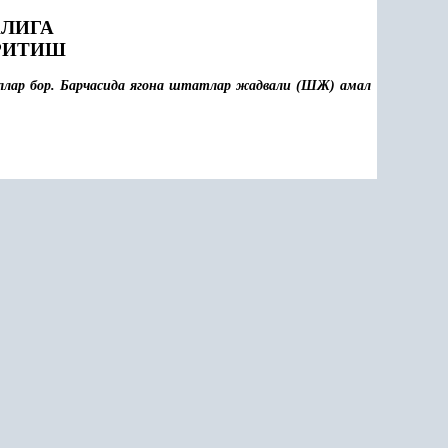
АЛИГА
РИТИШ
ллар бор. Барчасида ягона штатлар жадвали (ШЖ) амал