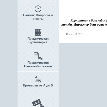
Налоги: Вопросы и
ответы
Корхонанинг бош офис
қ
илади. Директор бош офис в
Время: 0.0111
Практическая
Бухгалтерия
Практическое
Налогообложение
Проверки от А до Я