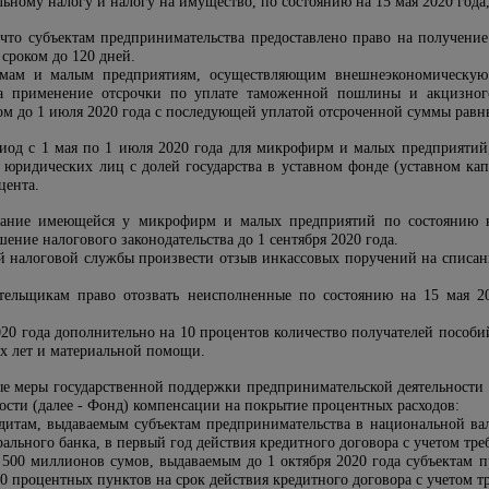
ьному налогу и налогу на имущество, по состоянию на 15 мая 2020 года,
 что субъектам предпринимательства предоставлено право на получение
 сроком до 120 дней.
мам и малым предприятиям, осуществляющим внешнеэкономическую 
а применение отсрочки по уплате таможенной пошлины и акцизного
ком до 1 июля 2020 года с последующей уплатой отсроченной суммы равн
ериод с 1 мая по 1 июля 2020 года для микрофирм и малых предприяти
 юридических лиц с долей государства в уставном фонде (уставном капи
цента.
кание имеющейся у микрофирм и малых предприятий по состоянию н
ние налогового законодательства до 1 сентября 2020 года.
й налоговой службы произвести отзыв инкассовых поручений на списани
ательщикам право отозвать неисполненные по состоянию на 15 мая 
020 года дополнительно на 10 процентов количество получателей пособий 
ух лет и материальной помощи.
ые меры государственной поддержки предпринимательской деятельности
ости (далее - Фонд) компенсации на покрытие процентных расходов:
итам, выдаваемым субъектам предпринимательства в национальной вал
рального банка, в первый год действия кредитного договора с учетом т
 500 миллионов сумов, выдаваемым до 1 октября 2020 года субъектам 
10 процентных пунктов на срок действия кредитного договора с учетом 