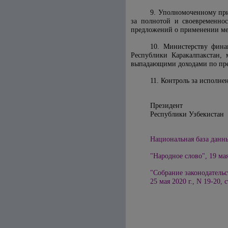
9. Уполномоченному при
за полнотой и своевременно
предложений о применении мер
10. Министерству фина
Республики Каракалпакстан,
выпадающими доходами по пре
11. Контроль за исполн
Президент
Республики 
Национальная база данных
"Народное слово", 19 мая
"Собрание законодательс
25 мая
20
20
г., N
19-20
, 