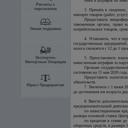
пени и штрафов по земел
Расчеты с
персоналом
3. Принять к сведению,
импорте товаров (работ, услуг)
Предоставить микрофир
таможенные органы, право н
Умная подшивка
потребительских товаров, сро
4. Установить, что в п
государственных предприятий,
налога снижается с 12 до 1 про
Экспортно-
5. Приостановить взыс
Импортные Операции
начисленным штрафам за наруше
Органам государственно
состоянию на 15 мая 2020 года.
Предоставить налогопл
обязательств.
Юрист Предприятия
7. Увеличить с 1 июня 2
до достижения им возраста дв
8. Ввести дополнительн
предпринимательской деятельн
по инвестиционным кред
размера основной ставки Цент
по кредитам в сумме до
оборотных средств, в размере 