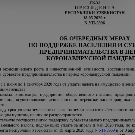
УКАЗ
П Р Е З И Д Е Н Т А
РЕСПУБЛИКИ УЗБЕКИСТАН
18.05.2020 г.
N УП-5996
ОБ ОЧЕРЕДНЫХ МЕРАХ
ПО ПОДДЕРЖКЕ НАСЕЛЕНИЯ И СУ
ПРЕДПРИНИМАТЕЛЬСТВА В ПЕ
КОРОНАВИРУСНОЙ ПАНДЕМ
 экономического роста и инвестиционной активности, восстановлени
и субъектов предпринимательства в период коронавирусной пандемии:
 с 1 июня по 1 сентября 2020 года от уплаты налога на имущество и земе
инимательства;
лексы, кинотеатры, предприятия общественного питания, предприяти
ие лица, осуществляющие деятельность по перевозке пассажиров, оказ
етов.
году срок уплаты земельного налога за земли сельскохозяйственного наз
оящим пунктом, на них не распространяются.
ительную государственную поддержку субъектам малого предприниматель
емельного налога, подлежащих уплате за апрель и май 2020 года, по к
ента Республики Узбекистан от 19 марта 2020 года
N УП-5969
и от 3 апр