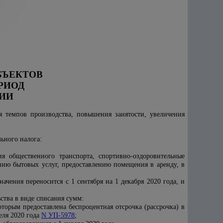
БЪЕКТОВ
РИОД
ИИ
я темпов производства, повышения занятости, увеличения
льного налога:
я общественного транспорта, спортивно-оздоровительные
анию бытовых услуг, предоставлению помещения в аренду, в
начения переносится с 1 сентября на 1 декабря 2020 года, и
ства в виде списания сумм:
оторым предоставлена беспроцентная отсрочка (рассрочка) в
еля 2020 года
N УП-5978
;