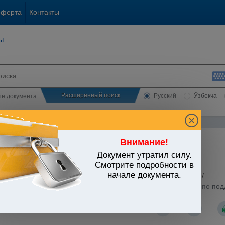
оферта
Контакты
ы
Расширенный поиск
Русский
Ўзбекча
сте документа
Внимание!
Документ утратил силу.
ЬСТВО УЗБЕКИСТАНА
Смотрите подробности в
начале документа.
и. Обязательные платежи
/
Виды налогов
/
Земельный налог
/
Узбекистан от 18.05.2020 г. N УП-5996 "Об очередных мерах по по
демии"