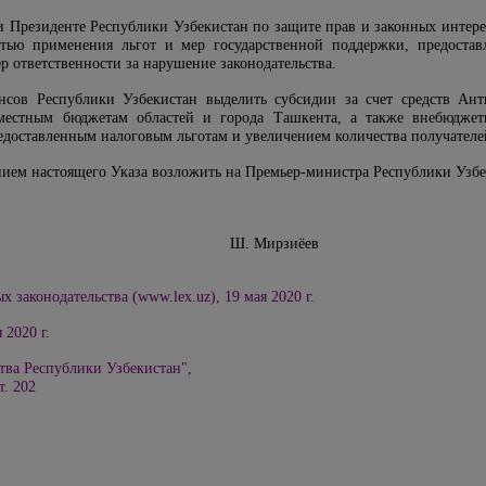
 Президенте Республики Узбекистан по защите прав и законных интере
стью применения льгот и мер государственной поддержки, предоста
 ответственности за нарушение законодательства.
нсов Республики Узбекистан выделить субсидии за счет средств Ан
 местным бюджетам областей и города Ташкента, а также внебюдже
доставленным налоговым льготам и увеличением количества получателе
ением настоящего Указа возложить на Премьер-министра Республики Узб
Узбекистан Ш. Мирзиёев
 законодательства (www.lex.uz), 19 мая 2020 г.
 2020 г.
тва Республики Узбекистан",
ст.
202