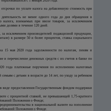
 образовавшихся с 1 января 2020 года.
 отсрочки по уплате налога на добавленную стоимость при
деятельность не менее одного года до дня обращения в
 налога, взимаемых при ввозе товаров, за исключением
ыми долями в течение 120 дней.
й, за исключением производителей подакцизной продукции,
тале) в размере 50 и более процентов, ставка социального
а 15 мая 2020 года задолженности по налогам, пеням и
е и перечисление денежных средств с их счетов в банке по
2020 года платежные поручения по исполнению налоговых
семьям с детьми в возрасте до 14 лет, по уходу за ребенком
 в виде предоставления Государственным фондом поддержки
юте с процентной ставкой, не превышающей 1,75-кратного
ребований Положения о Фонде;
предпринимательства в национальной валюте на пополнение
требований Положения о Фонде.